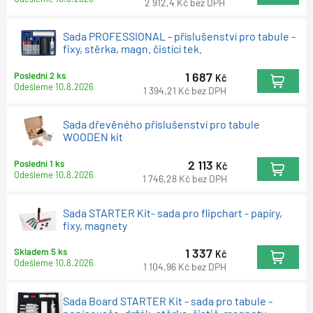
2 912,4
Kč
bez DPH
Sada PROFESSIONAL - příslušenství pro tabule -
fixy, stěrka, magn. čistící tek.
1 687
Poslední 2 ks
Kč
Odešleme
10.8.2026
1 394,21
Kč
bez DPH
Sada dřevěného příslušenství pro tabule
WOODEN kit
2 113
Poslední 1 ks
Kč
Odešleme
10.8.2026
1 746,28
Kč
bez DPH
Sada STARTER Kit- sada pro flipchart - papíry,
fixy, magnety
1 337
Skladem 5 ks
Kč
Odešleme
10.8.2026
1 104,96
Kč
bez DPH
Sada Board STARTER Kit - sada pro tabule -