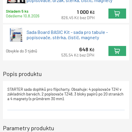
popisovače, držák, stěrka, čistič, magnety
1 000
Skladem 5 ks
Kč
Odešleme
10.8.2026
826,45
Kč
bez DPH
Sada Board BASIC Kit - sada pro tabule -
popisovače, stěrka, čistič, magnety
648
Kč
Obvykle do 3 týdnů
535,54
Kč
bez DPH
Popis produktu
STARTER sada doplňků pro flipcharty. Obsahuje: 4 popisovače TZ41 v
základních barvách, 2 popisovače TZ48, 3 bloky papírů po 20 stranách
a 4 magnety (s průměrem 30 mm).
Parametry produktu