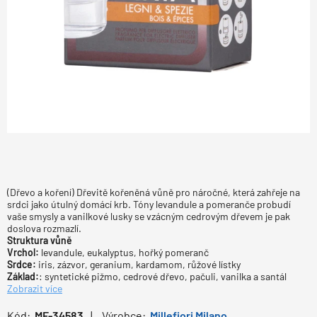
(Dřevo a koření) Dřevitě kořeněná vůně pro náročné, která zahřeje na
srdci jako útulný domácí krb. Tóny levandule a pomeranče probudí
vaše smysly a vanilkové lusky se vzácným cedrovým dřevem je pak
doslova rozmazlí.
Struktura vůně
Vrchol:
levandule, eukalyptus, hořký pomeranč
Srdce:
iris, zázvor, geranium, kardamom, růžové lístky
Základ:
: syntetické pižmo, cedrové dřevo, pačuli, vanilka a santál
Zobrazit více
Kód:
MF-34583
Výrobce:
Millefiori Milano