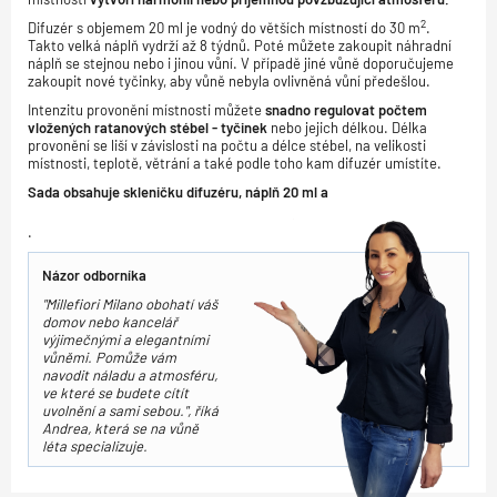
2
Difuzér s objemem 20 ml je vodný do větších místností do 30 m
.
Takto velká náplň vydrží až 8 týdnů. Poté můžete zakoupit náhradní
náplň se stejnou nebo i jinou vůní. V případě jiné vůně doporučujeme
zakoupit nové tyčinky, aby vůně nebyla ovlivněná vůní předešlou.
Intenzitu provonění místnosti můžete
snadno regulovat počtem
vložených ratanových stébel - tyčinek
nebo jejich délkou. Délka
provonění se liší v závislosti na počtu a délce stébel, na velikosti
místnosti, teplotě, větrání a také podle toho kam difuzér umístíte.
Sada obsahuje skleničku difuzéru, náplň 20 ml a
.
Názor odborníka
"Millefiori Milano obohatí váš
domov nebo kancelář
výjimečnými a elegantními
vůněmi. Pomůže vám
navodit náladu a atmosféru,
ve které se budete cítít
uvolnění a sami sebou.", říká
Andrea, která se na vůně
léta specializuje.