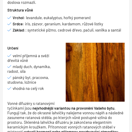
doslova rozmazlí.
Struktura vůně
Vrchol:
levandule, eukalyptus, hořký pomeranč
Srdce:
iris, zázvor, geranium, kardamom, růžové lístky
Základ:
: syntetické pižmo, cedrové dřevo, pačuli, vanilka a santál
Určení
velmi příjemná a svěží
dřevitá vůně
mladý duch, dynamika,
radost, síla
pánský byt, pracovna,
studovna, ložnice
vhodná na celý rok
Vonné difuzéry s ratanovými
tyčinkami jsou
nejvhodnější variantou na provonění Vašeho bytu
.
Fungují tak, že do okrasné lahvičky nalejeme vonnou náplň a následně
zasuneme ratanová stébla, po kterých vůně postupně vzlíná do
prostoru. Skleněná lahvička difuzéru je zakončena elegantním
keramickým kroužkem. Přítomnost vonných ratanových stébel v
místnosti
vytvoří harmonii nebo příjemnou povzbuzující atmosféru.