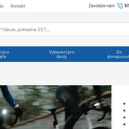
Zavolejte nám
51
ás
Kontakt
í pro
Vybavení pro
Do
áře
školy
domácnost