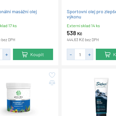
onální masážní olej
Sportovní olej pro zlepš
výkonu
klad 17 ks
Externí sklad 14 ks
538
Kč
č
Kč
bez DPH
444,63
bez DPH
Koupit
K