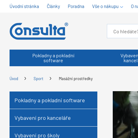
Úvodní stránka
Články
Poradna
Vše o nákupu
O n
Pokladny a pokladní
Vybaven
software
kancel
Úvod
Sport
Masážní prostředky
Pokladny a pokladní software
Vybavení pro kanceláře
Vybavení pro školy