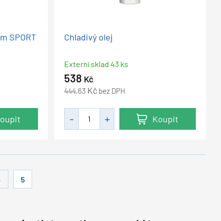
rém SPORT
Chladivý olej
Externí sklad 43 ks
538
Kč
Kč
444,63
bez DPH
oupit
Koupit
4
5