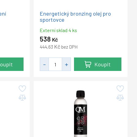
ení
Energetický bronzing olej pro
sportovce
Externí sklad 4 ks
538
Kč
Kč
444,63
bez DPH
oupit
Koupit