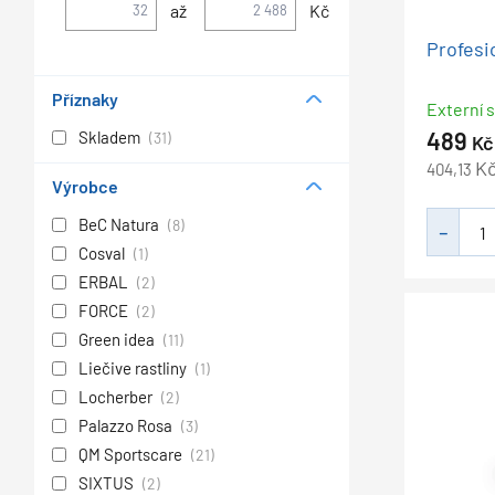
až
Kč
Profesi
Příznaky
Externí s
489
Skladem
(31)
Kč
K
404,13
Výrobce
BeC Natura
(8)
Cosval
(1)
ERBAL
(2)
FORCE
(2)
Green idea
(11)
Liečive rastliny
(1)
Locherber
(2)
Palazzo Rosa
(3)
QM Sportscare
(21)
SIXTUS
(2)