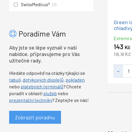
SwissMedicus®
(1)
Green i
chladiv
Poradíme Vám
Externí 
143
Kč
Aby jste se lépe vyznali v naší
Kč
nabídce, připravujeme pro Vás
118,18
užitečné rady.
Hledáte odpověď na otázky týkající se
tabulí,
dotykových displejů,
pokladen
nebo
platebních terminálů
? Chcete
poradit v oblasti
služeb
nebo
prezentační techniky
? Zeptejte se nás!
Zobrazit poradnu