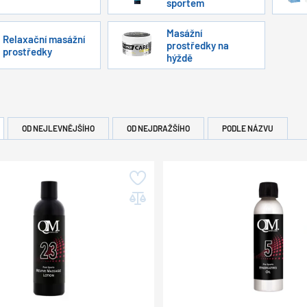
sportem
Masážní
Relaxační masážní
prostředky na
prostředky
hýždě
OD NEJLEVNĚJŠÍHO
OD NEJDRAŽŠÍHO
PODLE NÁZVU