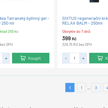
dea Tatranský bylinný gel -
SIXTUS regenerační k
ý 250 ml
RELAX BALM - 250ml
sklad 255 ks
Obvykle do 7 dnů
399
Kč
Kč
bez DPH
329,75
bez DPH
Koupit
K
...
1
3