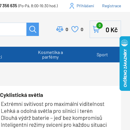
7 356 635
Přihlášení
Registrace
(Po-Pá, 8:00-16:30 hod.)
0
0
Kč
0
0
Kosmetika a
Sport
i
parfémy