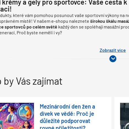
 krémy a gely pro sportovce: Vaše cesta k
aci!
dukty, které vám pomohou posunout vaše sportovní výkony na no
 správném místě! V našem e-shopu naleznete
širokou škálu masá
ce sportovců po celém světě
každý den se spoléhají masážní pro
eneraci. Proč byste neměli i vy?
Zobrazit více
 by Vás zajímat
Mezinárodní den žen a
dívek ve vědě: Proč je
důležité podporovat
rovné příležitosti?