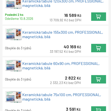
Keramická tabule 120x300 cm, PROFESSIONAL,
magnetická, bílá
16 589
Poslední 2 ks
Kč
Odešleme
10.8.2026
13 709,92
Kč
bez DPH
Keramická tabule 155x300 cm, PROFESSIONAL,
magnetická, bílá
40 169
Kč
Obvykle do 3 týdnů
33 197,52
Kč
bez DPH
Keramická tabule 60x90 cm, PROFESSIONAL,
magnetická, bílá
2 822
Kč
Obvykle do 3 týdnů
2 332,23
Kč
bez DPH
Keramická tabule 75x100 cm, PROFESSIONAL,
magnetická, bílá
3 591
Kč
Obvykle do 3 týdnů