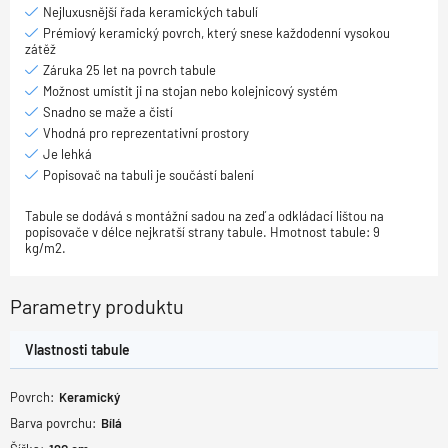
Nejluxusnější řada keramických tabulí
Prémiový keramický povrch, který snese každodenní vysokou
zátěž
Záruka 25 let na povrch tabule
Možnost umístit ji na stojan nebo kolejnicový systém
Snadno se maže a čistí
Vhodná pro reprezentativní prostory
Je lehká
Popisovač na tabuli je součástí balení
Tabule se dodává s montážní sadou na zeď a odkládací lištou na
popisovače v délce nejkratší strany tabule. Hmotnost tabule: 9
kg/m2.
Parametry produktu
Vlastnosti tabule
Povrch:
Keramický
Barva povrchu:
Bílá