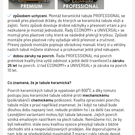
způsobem uchycení
. Montáž keramické tabule PROFESSIONAL se
provádí přes plastové držáky, do kterých se keramická tabule vloží a
zajistí. Tento způsob dovoluje drobné odchylky v přesnosti vrtání a pro
nezkušené je montáž jednodušší. Řady ECONOMY+ a UNIVERSAL+ se
montují přes plastové rohy, které se následně překryjí krytkou. Způsob
montáže přes plastové rohy vyžaduje větší přesnost a zručnost.
Přesný způsob montáže popisuje obrázkový manuál, který si u většiny
našich tabulí můžete stáhnout a prozkoumat ještě před nákupem.
dobou záruky na povrch
. Řada PROFESSIONAL má povrch
prémiové kvality (má vyšší odolnost a ještě delší trvanlivost) a
záruku
25 let
na povrch. U řad ECONOMY+ a UNIVERSAL+ je záruka na povrch
10 let.
Co znamená, že je tabule keramická?
Povrch keramických tabulí je vypalován při 800°C a díky tomuto
postupu jsou keramické tabule odolné proti
mechanickému
(poškrábání) i
chemickému
poškození. Kvalita zpracování povrchu
tabule může v praxi například znamenat, že i když na tabuli bude
dlouhou dobu napsaný text, nebude problém ho i za delší čas smazat.
Levnějšími variantami mohou být tabule lakované. Jejich povrch
vzniká emailovým nástřikem na plech tabule. Nemůžeme říci, že by
byli nekvalitní, stále svou kvalitou vysoce převyšují tabule z běžné
obchodní sítě a nespecializovaných prodejen. Ale doporučujeme je
tam, kde se předpokládají maximálně 3 mazací cykly tabule denně.