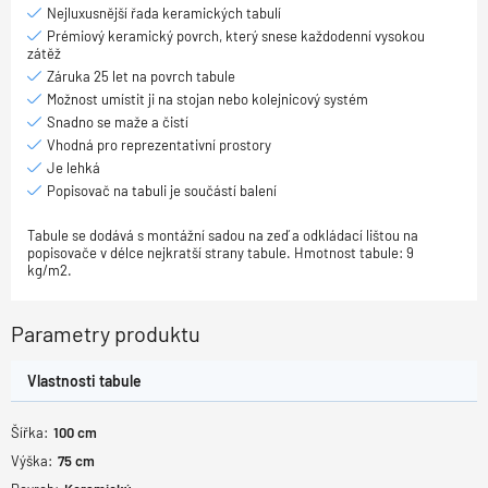
Nejluxusnější řada keramických tabulí
Prémiový keramický povrch, který snese každodenní vysokou
zátěž
Záruka 25 let na povrch tabule
Možnost umístit ji na stojan nebo kolejnicový systém
Snadno se maže a čistí
Vhodná pro reprezentativní prostory
Je lehká
Popisovač na tabuli je součástí balení
Tabule se dodává s montážní sadou na zeď a odkládací lištou na
popisovače v délce nejkratší strany tabule. Hmotnost tabule: 9
kg/m2.
Parametry produktu
Vlastnosti tabule
Šířka:
100
cm
Výška:
75
cm