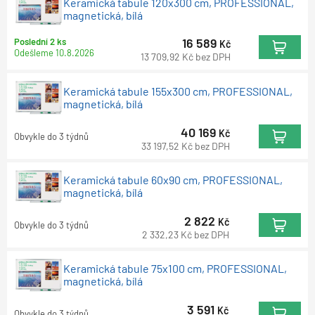
Keramická tabule 120x300 cm, PROFESSIONAL,
magnetická, bílá
16 589
Poslední 2 ks
Kč
Odešleme
10.8.2026
13 709,92
Kč
bez DPH
Keramická tabule 155x300 cm, PROFESSIONAL,
magnetická, bílá
40 169
Kč
Obvykle do 3 týdnů
33 197,52
Kč
bez DPH
Keramická tabule 60x90 cm, PROFESSIONAL,
magnetická, bílá
2 822
Kč
Obvykle do 3 týdnů
2 332,23
Kč
bez DPH
Keramická tabule 75x100 cm, PROFESSIONAL,
magnetická, bílá
3 591
Kč
Obvykle do 3 týdnů