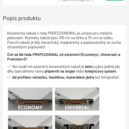
Popis produktu
Keramická tabule z řady PROFESSINONAL je určena pro měsíční
plánování. Rozměry tabule jsou 100 cm na šířku a 75 cm na výšku.
Povrch tabule je bílý, keramický, magnetický a popisovatelný za sucha
stíratelnými popisovači.
Čím se liší řada PROFESSIONAL od ostatních (Economy+, Universal+ a
Premium+)?
Na rozdíl od ostatních keramických tabulí je
lehčí
a jako jediná jde
díky speciálnímu rámu
připevnit na stojan
nebo
kolejnicový systém
.
liší profilem rámečku, tloušťkou, materiálem jádra
(viz fotografie)