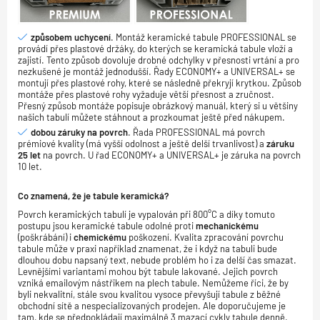
způsobem uchycení
. Montáž keramické tabule PROFESSIONAL se
provádí přes plastové držáky, do kterých se keramická tabule vloží a
zajistí. Tento způsob dovoluje drobné odchylky v přesnosti vrtání a pro
nezkušené je montáž jednodušší. Řady ECONOMY+ a UNIVERSAL+ se
montují přes plastové rohy, které se následně překryjí krytkou. Způsob
montáže přes plastové rohy vyžaduje větší přesnost a zručnost.
Přesný způsob montáže popisuje obrázkový manuál, který si u většiny
našich tabulí můžete stáhnout a prozkoumat ještě před nákupem.
dobou záruky na povrch
. Řada PROFESSIONAL má povrch
prémiové kvality (má vyšší odolnost a ještě delší trvanlivost) a
záruku
25 let
na povrch. U řad ECONOMY+ a UNIVERSAL+ je záruka na povrch
10 let.
Co znamená, že je tabule keramická?
Povrch keramických tabulí je vypalován při 800°C a díky tomuto
postupu jsou keramické tabule odolné proti
mechanickému
(poškrábání) i
chemickému
poškození. Kvalita zpracování povrchu
tabule může v praxi například znamenat, že i když na tabuli bude
dlouhou dobu napsaný text, nebude problém ho i za delší čas smazat.
Levnějšími variantami mohou být tabule lakované. Jejich povrch
vzniká emailovým nástřikem na plech tabule. Nemůžeme říci, že by
byli nekvalitní, stále svou kvalitou vysoce převyšují tabule z běžné
obchodní sítě a nespecializovaných prodejen. Ale doporučujeme je
tam, kde se předpokládají maximálně 3 mazací cykly tabule denně.