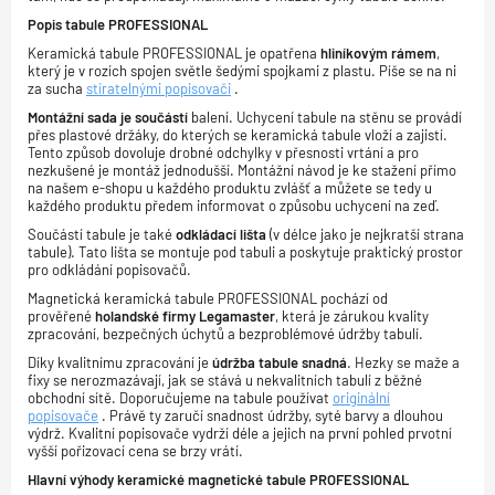
Popis tabule PROFESSIONAL
Keramická tabule PROFESSIONAL je opatřena
hliníkovým rámem
,
který je v rozích spojen světle šedými spojkami z plastu. Píše se na ni
za sucha
stíratelnými popisovači
.
Montážní sada je součástí
balení. Uchycení tabule na stěnu se provádí
přes plastové držáky, do kterých se keramická tabule vloží a zajistí.
Tento způsob dovoluje drobné odchylky v přesnosti vrtání a pro
nezkušené je montáž jednodušší. Montážní návod je ke stažení přímo
na našem e-shopu u každého produktu zvlášť a můžete se tedy u
každého produktu předem informovat o způsobu uchycení na zeď.
Součástí tabule je také
odkládací lišta
(v délce jako je nejkratší strana
tabule). Tato lišta se montuje pod tabuli a poskytuje praktický prostor
pro odkládání popisovačů.
Magnetická keramická tabule PROFESSIONAL pochází od
prověřené
holandské firmy Legamaster
, která je zárukou kvality
zpracování, bezpečných úchytů a bezproblémové údržby tabulí.
Díky kvalitnímu zpracování je
údržba tabule snadná
. Hezky se maže a
fixy se nerozmazávají, jak se stává u nekvalitních tabulí z běžné
obchodní sítě. Doporučujeme na tabule používat
originální
popisovače
. Právě ty zaručí snadnost údržby, syté barvy a dlouhou
výdrž. Kvalitní popisovače vydrží déle a jejich na první pohled prvotní
vyšší pořizovací cena se brzy vrátí.
Hlavní výhody keramické magnetické tabule PROFESSIONAL