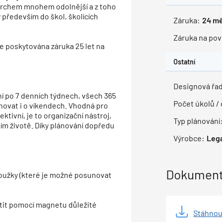
vrchem mnohem odolnější a z toho
 především do škol, školících
Záruka:
24
mě
Záruka na pov
je poskytována záruka 25 let na
Ostatní
Designová řad
ní po 7 denních týdnech, všech 365
Počet úkolů /
lánovat i o víkendech. Vhodná pro
ktivní, je to organizační nástroj,
Typ plánování
ím životě. Díky plánování dopředu
Výrobce:
Leg
Dokumenty
roužky (které je možné posunovat
ytit pomocí magnetu důležité
Stáhnou