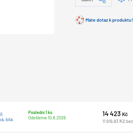
Máte dotaz k produktu?
Poslední 1 ks
14 423
Kč
í)
Odešleme
10.8.2026
, bílá
Kč
11 919,83
be