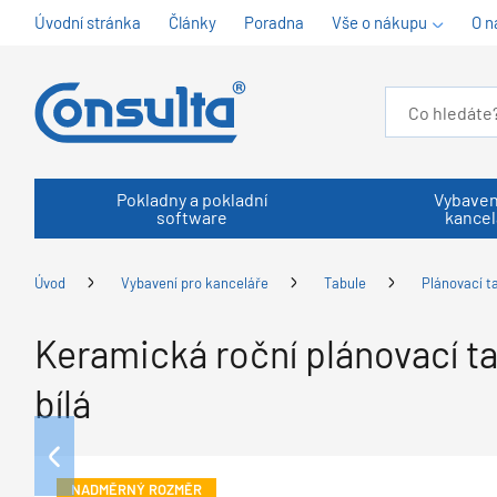
Úvodní stránka
Články
Poradna
Vše o nákupu
O n
Pokladny a pokladní
Vybaven
software
kancel
Úvod
Vybavení pro kanceláře
Tabule
Plánovací t
Keramická roční plánovací t
bílá
NADMĚRNÝ ROZMĚR