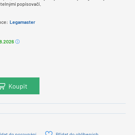
atelnými popisovači.
bce:
Legamaster
.8.2026
Koupit
idat do porovnání
Přidat do oblíbených