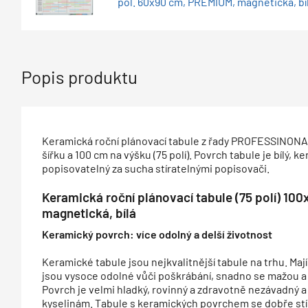
pol. 60x90 cm, PREMIUM, magnetická, bí
Popis produktu
Keramická roční plánovací tabule z řady PROFESSINONA
šířku a 100 cm na výšku (75 polí). Povrch tabule je bílý, 
popisovatelný za sucha stíratelnými popisovači.
Keramická roční plánovací tabule (75 polí) 1
magnetická, bílá
Keramický povrch: více odolný a delší životnost
Keramické tabule jsou nejkvalitnější tabule na trhu. Mají
jsou vysoce odolné vůči poškrábání, snadno se mažou a
Povrch je velmi hladký, rovinný a zdravotně nezávadný a 
kyselinám. Tabule s keramických povrchem se dobře stíra