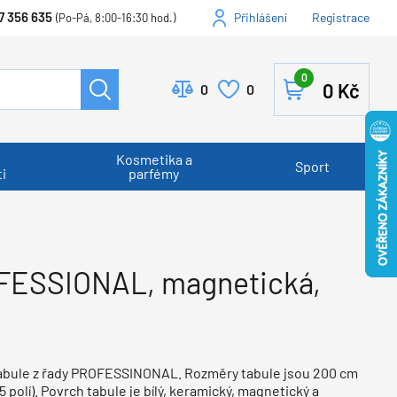
7 356 635
Přihlášení
Registrace
(Po-Pá, 8:00-16:30 hod.)
0
0
Kč
0
0
Kosmetika a
Sport
i
parfémy
ROFESSIONAL, magnetická,
tabule z řady PROFESSINONAL. Rozměry tabule jsou 200 cm
5 polí). Povrch tabule je bílý, keramický, magnetický a