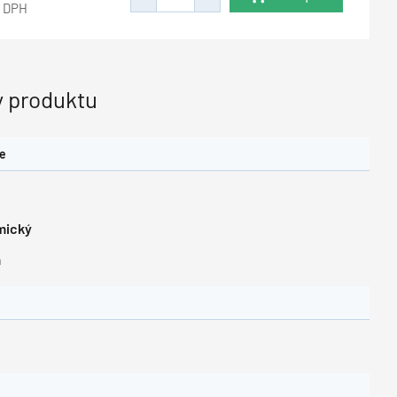
z DPH
 produktu
le
mický
m