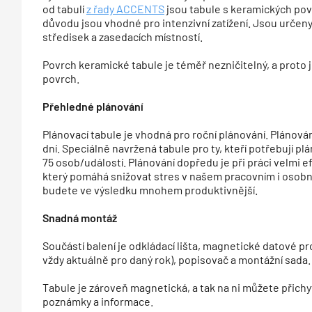
od tabulí
z řady ACCENTS
jsou tabule s keramických po
důvodu jsou vhodné pro intenzivní zatížení. Jsou určeny
středisek a zasedacích místností.
Povrch keramické tabule je téměř nezničitelný, a proto 
povrch.
Přehledné plánování
Plánovací tabule je vhodná pro roční plánování. Plánová
dní. Speciálně navržená tabule pro ty, kteří potřebují p
75 osob/událostí. Plánování dopředu je při práci velmi efe
který pomáhá snižovat stres v našem pracovním i osobn
budete ve výsledku mnohem produktivnější.
Snadná montáž
Součástí balení je odkládací lišta, magnetické datové p
vždy aktuálně pro daný rok), popisovač a montážní sada.
Tabule je zároveň magnetická, a tak na ni můžete přich
poznámky a informace.