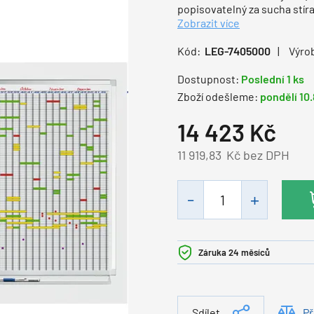
popisovatelný za sucha stír
Zobrazit více
Kód:
LEG-7405000
Výro
Dostupnost:
Poslední 1 ks
Zboží odešleme:
pondělí 10
14 423
Kč
11 919,83
Kč bez DPH
Záruka 24 měsíců
Sdílet
Př