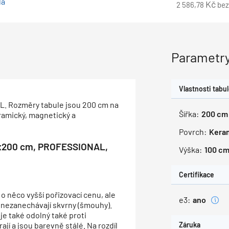
lá
Kč
2 586,78
be
Parametry
Vlastnosti tabu
L. Rozměry tabule jsou 200 cm na
Šířka:
200
cm
keramický, magnetický a
Povrch:
Kera
00x200 cm, PROFESSIONAL,
Výška:
100
c
Certifikace
 o něco vyšší pořizovací cenu, ale
e3:
ano
 nezanechávají skvrny (šmouhy).
je také odolný také proti
jí a jsou barevně stálé. Na rozdíl
Záruka