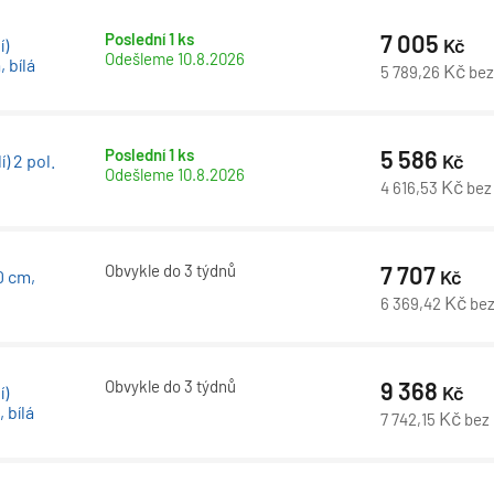
Poslední 1 ks
7 005
Kč
í)
Odešleme
10.8.2026
 bílá
Kč
5 789,26
be
Poslední 1 ks
5 586
Kč
) 2 pol.
Odešleme
10.8.2026
Kč
4 616,53
bez
Obvykle do 3 týdnů
7 707
Kč
0 cm,
Kč
6 369,42
be
Obvykle do 3 týdnů
9 368
Kč
í)
 bílá
Kč
7 742,15
bez