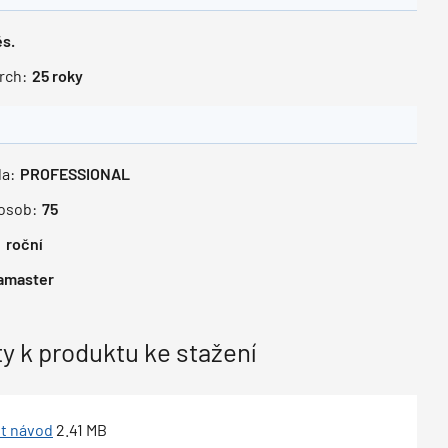
s.
rch:
25
roky
a:
PROFESSIONAL
 osob:
75
:
roční
amaster
 k produktu ke stažení
t návod
2.41
MB