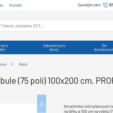
Zavolejte nám
51
ás
Kontakt
í pro
Vybavení pro
Do
áře
školy
domácnost
abule
Roční
abule (75 polí) 100x200 cm, P
Keramická roční plánovací 
na šířku a 100 cm na výšku (7