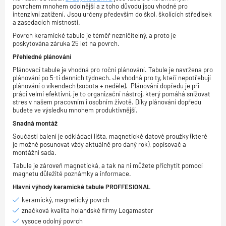
povrchem mnohem odolnější a z toho důvodu jsou vhodné pro
intenzivní zatížení. Jsou určeny především do škol, školících středisek
a zasedacích místností.
Povrch keramické tabule je téměř nezničitelný, a proto je
poskytována záruka 25 let na povrch.
Přehledné plánování
Plánovací tabule je vhodná pro roční plánování. Tabule je navržena pro
plánování po 5-ti denních týdnech. Je vhodná pro ty, kteří nepotřebují
plánování o víkendech (sobota + neděle). Plánování dopředu je při
práci velmi efektivní, je to organizační nástroj, který pomáhá snižovat
stres v našem pracovním i osobním životě. Díky plánování dopředu
budete ve výsledku mnohem produktivnější.
Snadná montáž
Součástí balení je odkládací lišta, magnetické datové proužky (které
je možné posunovat vždy aktuálně pro daný rok), popisovač a
montážní sada.
Tabule je zároveň magnetická, a tak na ni můžete přichytit pomocí
magnetu důležité poznámky a informace.
Hlavní výhody keramické tabule PROFFESIONAL
keramický, magnetický povrch
značková kvalita holandské firmy Legamaster
vysoce odolný povrch