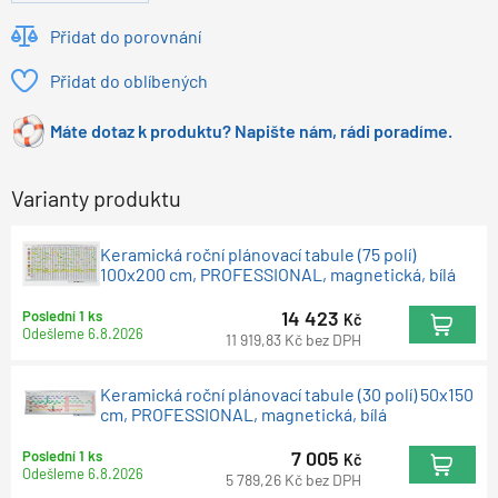
Přidat do porovnání
Přidat do oblíbených
Máte dotaz k produktu? Napište nám, rádi poradíme.
Varianty produktu
Keramická roční plánovací tabule (75 polí)
100x200 cm, PROFESSIONAL, magnetická, bílá
14 423
Poslední 1 ks
Kč
Odešleme
6.8.2026
11 919,83
Kč
bez DPH
Keramická roční plánovací tabule (30 polí) 50x150
cm, PROFESSIONAL, magnetická, bílá
7 005
Poslední 1 ks
Kč
Odešleme
6.8.2026
5 789,26
Kč
bez DPH