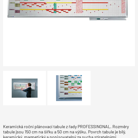
Keramická roční plánovací tabule z řady PROFESSINONAL. Rozměry
tabule jsou 150 cm na šířku a 50 cm na výšku. Povrch tabule je bílý,
keramický, magnetický a popisovatelný za sucha stíratelnými