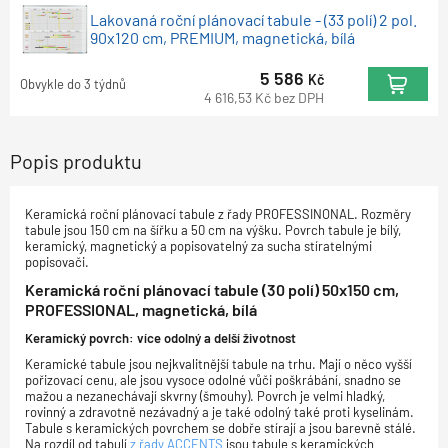
Lakovaná roční plánovací tabule - (33 polí) 2 pol.
90x120 cm, PREMIUM, magnetická, bílá
5 586
Kč
Obvykle do 3 týdnů
4 616,53
Kč
bez DPH
Popis produktu
Keramická roční plánovací tabule z řady PROFESSINONAL. Rozměry
tabule jsou 150 cm na šířku a 50 cm na výšku. Povrch tabule je bílý,
keramický, magnetický a popisovatelný za sucha stíratelnými
popisovači.
Keramická roční plánovací tabule (30 polí) 50x150 cm,
PROFESSIONAL, magnetická, bílá
Keramický povrch: více odolný a delší životnost
Keramické tabule jsou nejkvalitnější tabule na trhu. Mají o něco vyšší
pořizovací cenu, ale jsou vysoce odolné vůči poškrábání, snadno se
mažou a nezanechávají skvrny (šmouhy). Povrch je velmi hladký,
rovinný a zdravotně nezávadný a je také odolný také proti kyselinám.
Tabule s keramických povrchem se dobře stírají a jsou barevně stálé.
Na rozdíl od tabulí
z řady ACCENTS
jsou tabule s keramických