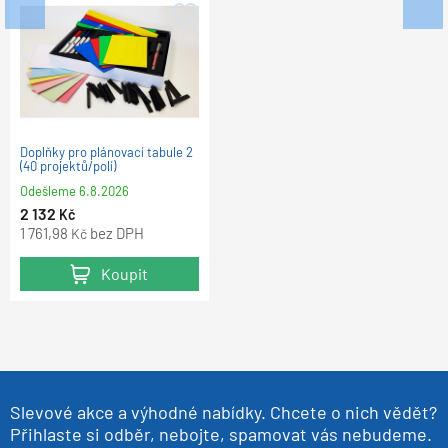
Popisovač na bílé tabule TZ 1
Popisovač na bílé tabule TZ 100
Doplňky pro plánovací tabule 2
sada 10 barev
sada 4 barev (Čv,M,Z,Čr)
(40 projektů/polí)
Odešleme
Odešleme
Odešleme
6.8.2026
6.8.2026
6.8.2026
464
122
2 132
Kč
Kč
Kč
383,47
100,83
1 761,98
bez DPH
bez DPH
bez DPH
Kč
Kč
Kč
Koupit
Koupit
Koupit
Slevové akce a výhodné nabídky. Chcete o nich vědět?
Přihlaste si odběr, nebojte, spamovat vás nebudeme.