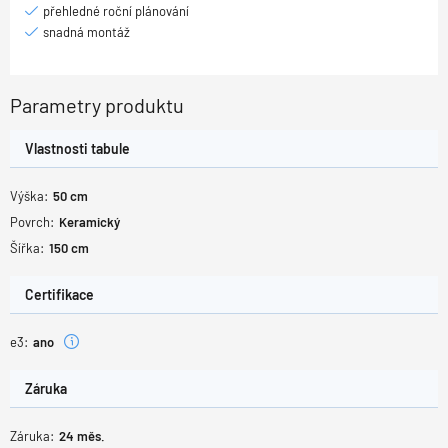
přehledné roční plánování
snadná montáž
Parametry produktu
Vlastnosti tabule
Výška:
50
cm
Povrch:
Keramický
Šířka:
150
cm
Certifikace
e3:
ano
Záruka
Záruka:
24
měs.