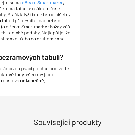
ejte se na
eBeam Smartmaker
,
šete na tabuli v reálném čase
. Stačí, když fixu, kterou píšete,
na tabuli připevníte magnetem
ka) a eBeam Smartmarker každý váš
ktronické podoby. Nejlepší je, že
 kolegové třeba na druhém konci
 bezrámových tabulí?
zrámovou psací plochu, podívejte
uktové řady, všechny jsou
a doslova
nekonečné
.
Související produkty