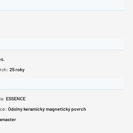
s.
rch:
25
roky
a:
ESSENCE
kce:
Odolný keramický magnetický povrch
amaster