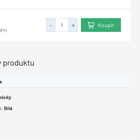
Koupit
DPH
 produktu
le
mický
u:
Bílá