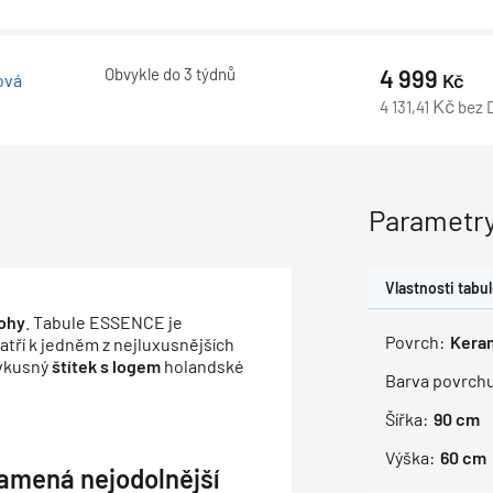
Obvykle do 3 týdnů
4 999
Kč
ová
Kč
4 131,41
bez 
Parametry
Vlastnosti tabu
ohy
. Tabule ESSENCE je
Povrch:
Kera
atří k jedněm z nejluxusnějších
vkusný
štítek s logem
holandské
Barva povrch
Šířka:
90
cm
Výška:
60
cm
amená nejodolnější