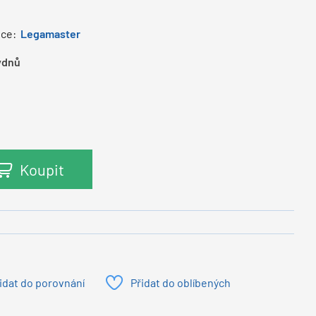
ce:
Legamaster
ýdnů
Koupit
idat do porovnání
Přidat do oblíbených