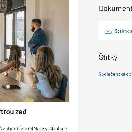
Dokumenty
Stáhnou
Štítky
Společenská o
trou zeď
 Není problém udělat z vaší tabule