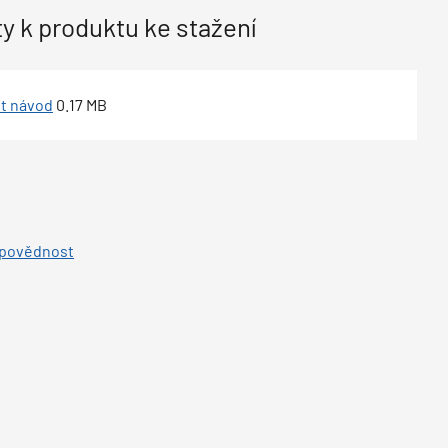
 k produktu ke stažení
t návod
0.17
MB
dpovědnost