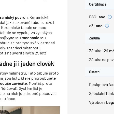
Certifikace
FSC:
ano
ramický povrch
. Keramické
at jako lakované tabule, rozdíl
e3:
ano
t. Keramické tabule snesou
tabule se vypalují za vysokých
mají
vysokou mechanickou
Záruka
abule se pro tyto své vlastnosti
oly, zasedací místnosti,
Záruka:
24
mě
tiž neuvěřitelných 25 let!
Záruka na pov
ne ji i jeden člověk
Ostatní
tiny milimetru. Tato tabule proto
ní jsou lišty, které přišroubujete
oduše zavěsíte
. Montáž proto
Designová řad
řidržoval). Systém lišt je
le na nich jde drobně posouvat.
Speciální fun
o stránce.
Výrobce:
Leg