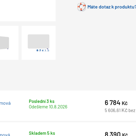
Máte dotaz k produktu?
Poslední 3 ks
6 784
Kč
ámová
Odešleme
10.8.2026
Kč
5 606,61
bez
Skladem 5 ks
8 390
Kč
ámová