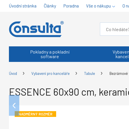
Úvodní stránka
Články
Poradna
Vše o nákupu
O n
Pokladny a pokladní
Vybaven
software
kancel
Úvod
Vybavení pro kanceláře
Tabule
Bezrámové 
ESSENCE 60x90 cm, keramic
NADMĚRNÝ ROZMĚR