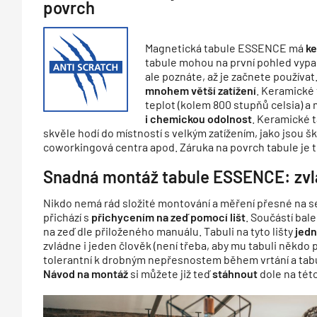
povrch
Magnetická tabule ESSENCE má
ke
tabule mohou na první pohled vypad
ale poznáte, až je začnete používa
mnohem větší zatížení
. Keramické 
teplot (kolem 800 stupňů celsia) a 
i chemickou odolnost
. Keramické t
skvěle hodí do místností s velkým zatížením, jako jsou šk
coworkingová centra apod. Záruka na povrch tabule je to
Snadná montáž tabule ESSENCE: zvlád
Nikdo nemá rád složité montování a měření přesné na se
přichází s
přichycením na zeď pomocí lišt
. Součástí bale
na zeď dle přiloženého manuálu. Tabuli na tyto lišty
jedn
zvládne i jeden člověk (není třeba, aby mu tabuli někdo p
tolerantní k drobným nepřesnostem během vrtání a tabu
Návod na montáž
si můžete již teď
stáhnout
dole na tét