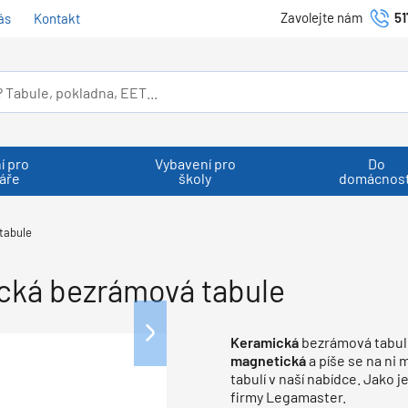
Zavolejte nám
51
ás
Kontakt
í pro
Vybavení pro
Do
áře
školy
domácnost
tabule
ká bezrámová tabule
Keramická
bezrámová tabu
magnetická
a píše se na ni 
tabulí v naší nabídce. Jako 
firmy Legamaster.