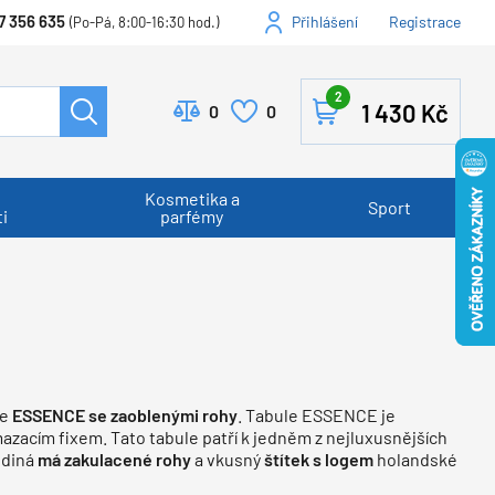
7 356 635
Přihlášení
Registrace
(Po-Pá, 8:00-16:30 hod.)
2
1 430
Kč
0
0
Kosmetika a
Sport
i
parfémy
le
ESSENCE se zaoblenými rohy
. Tabule ESSENCE je
mazacím fixem. Tato tabule patří k jedněm z nejluxusnějších
jediná
má zakulacené rohy
a vkusný
štítek s logem
holandské