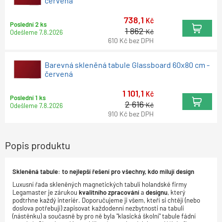
červená
738,1
Kč
Poslední 2 ks
1 862
Kč
Odešleme
7.8.2026
610
Kč
bez DPH
Barevná skleněná tabule Glassboard 60x80 cm -
červená
1 101,1
Kč
Poslední 1 ks
2 616
Kč
Odešleme
7.8.2026
910
Kč
bez DPH
Popis produktu
Skleněná tabule: to nejlepší řešení pro všechny, kdo milují design
Luxusní řada skleněných magnetických tabulí holandské firmy
Legamaster je zárukou
kvalitního zpracování
a
designu
, který
podtrhne každý interiér. Doporučujeme ji všem, kteří si chtějí (nebo
doslova potřebují) zapisovat každodenní nezbytnosti na tabuli
(nástěnku) a současně by pro ně byla "klasická školní" tabule fádní