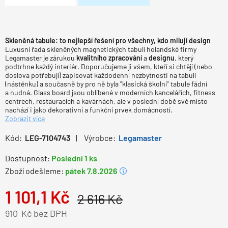
Skleněná tabule: to nejlepší řešení pro všechny, kdo milují design
Luxusní řada skleněných magnetických tabulí holandské firmy
Legamaster je zárukou
kvalitního zpracování
a
designu
, který
podtrhne každý interiér. Doporučujeme ji všem, kteří si chtějí (nebo
doslova potřebují) zapisovat každodenní nezbytnosti na tabuli
(nástěnku) a současně by pro ně byla "klasická školní" tabule fádní
a nudná. Glass board jsou oblíbené v moderních kancelářích, fitness
centrech, restauracích a kavárnách, ale v poslední době své místo
nachází i jako dekorativní a funkční prvek domácností.
Zobrazit více
Kód:
LEG-7104743
Výrobce:
Legamaster
Dostupnost:
Poslední 1 ks
Zboží odešleme:
pátek 7.8.2026
1 101,1
Kč
2 616
Kč
910
Kč bez DPH