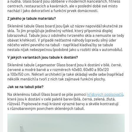
a nudná. Glass board jsou oblíbené v moderních kancelářích, fitness
centrech, restauracích a kavárnách, ale v poslední době své místo
nachází i jako dekorativní a funkční prvek domácností.
Z jakého je tabule materiálu?
Skleněné tabule Glass board jsou (jak už název napovídá) skutečně ze
skla. To jim propůjčuje jedinečný vzhled, který připomíná displej
(obrazovku). Tabule jsou z odolného tvrzeného skla a nemusíte se tedy
obávat křehkosti. V případě nešťastné náhody (opravdu silný úder
něčeho velmi pevného na tabuli - například kladiva) by se tabule
nestala nijak nebezpečnou (podobně jako u rozbití skla v automobilu).
V jakých variantách jsou tabule k dostání?
Skleněné tabule Legamaster Glass board jsou k dostání v bílé, černé,
červené a modré barvě a v rozměrech 40x60, 60x80 a 90x120
a 100x150 cm. Někteří architekti je také skládají vedle sebe (například
několik menších) a tvoří z nich tak zajímavé funkční plochy.
Jak se na tabuli píše?
Na skleněnou tabuli Glass board se píše pomocí
křídových popisovačů
,
které jsou k dostání v celé paletě barev (bílá, černá, zelená, žlutá,
růžová). Popisovače mají krásné výrazné barvy a skvěle kontrastují
s různobarevným povrchem skleněných tabulí.