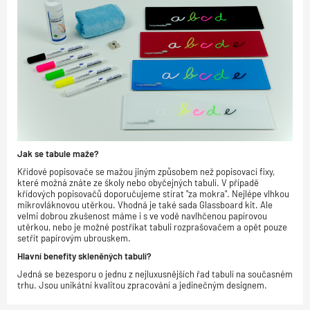
Jak se tabule maže?
Křídové popisovače se mažou jiným způsobem než popisovací fixy,
které možná znáte ze školy nebo obyčejných tabulí. V případě
křídových popisovačů doporučujeme stírat "za mokra". Nejlépe vlhkou
mikrovláknovou utěrkou. Vhodná je také sada Glassboard kit. Ale
velmi dobrou zkušenost máme i s ve vodě navlhčenou papírovou
utěrkou, nebo je možné postříkat tabuli rozprašovačem a opět pouze
setřít papírovým ubrouskem.
Hlavní benefity skleněných tabulí?
Jedná se bezesporu o jednu z nejluxusnějších řad tabulí na současném
trhu. Jsou unikátní kvalitou zpracování a jedinečným designem.