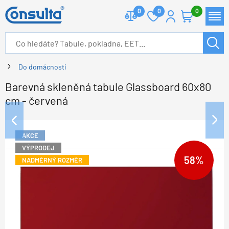
0
0
0
Do domácnosti
Barevná skleněná tabule Glassboard 60x80
cm - červená
AKCE
VÝPRODEJ
58%
NADMĚRNÝ ROZMĚR