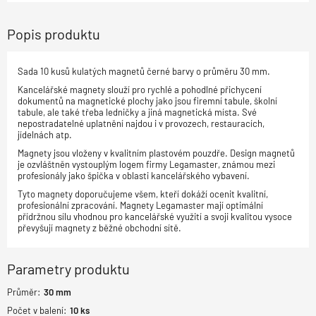
Popis produktu
Sada 10 kusů kulatých magnetů černé barvy o průměru 30 mm.
Kancelářské magnety slouží pro rychlé a pohodlné přichycení
dokumentů na magnetické plochy jako jsou firemní tabule, školní
tabule, ale také třeba ledničky a jiná magnetická místa. Své
nepostradatelné uplatnění najdou i v provozech, restauracích,
jídelnách atp.
Magnety jsou vloženy v kvalitním plastovém pouzdře. Design magnetů
je ozvláštněn vystouplým logem firmy Legamaster, známou mezi
profesionály jako špička v oblasti kancelářského vybavení.
Tyto magnety doporučujeme všem, kteří dokáží ocenit kvalitní,
profesionální zpracování. Magnety Legamaster mají optimální
přídržnou sílu vhodnou pro kancelářské využití a svoji kvalitou vysoce
převyšují magnety z běžné obchodní sítě.
Parametry produktu
Průměr:
30
mm
Počet v balení:
10
ks