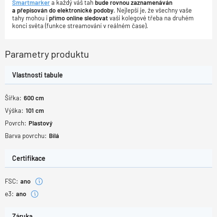
Smartmarker
a každý váš tah
bude rovnou zaznamenáván
a přepisován do elektronické podoby
. Nejlepší je, že všechny vaše
tahy mohou i
přímo online sledovat
vaši kolegové třeba na druhém
konci světa (funkce streamování v reálném čase).
Parametry produktu
Vlastnosti tabule
Šířka:
600
cm
Výška:
101
cm
Povrch:
Plastový
Barva povrchu:
Bílá
Certifikace
FSC:
ano
e3:
ano
Záruka