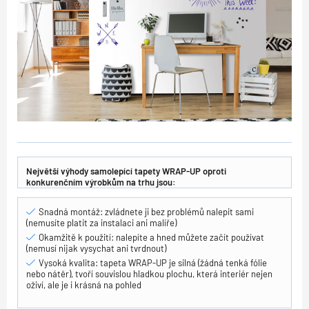
Největší výhody samolepící tapety WRAP-UP oproti
konkurenčním výrobkům na trhu jsou:
Snadná montáž: zvládnete ji bez problémů nalepit sami
(nemusíte platit za instalaci ani malíře)
Okamžitě k použití: nalepíte a hned můžete začít používat
(nemusí nijak vysychat ani tvrdnout)
Vysoká kvalita: tapeta WRAP-UP je silná (žádná tenká fólie
nebo nátěr), tvoří souvislou hladkou plochu, která interiér nejen
oživí, ale je i krásná na pohled