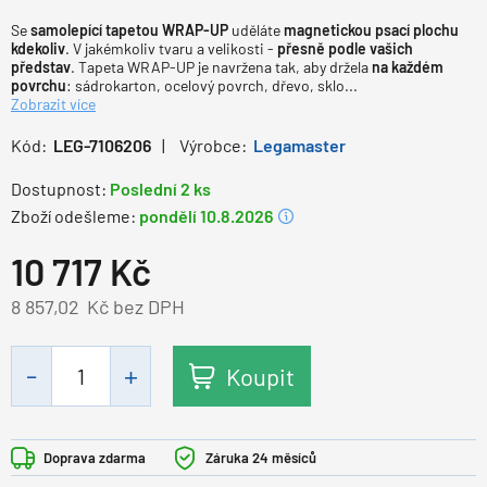
Se
samolepící tapetou WRAP-UP
uděláte
magnetickou psací plochu
kdekoliv
. V jakémkoliv tvaru a velikosti -
přesně podle vašich
představ
. Tapeta WRAP-UP je navržena tak, aby držela
na každém
povrchu
: sádrokarton, ocelový povrch, dřevo, sklo...
Zobrazit více
Kód:
LEG-7106206
Výrobce:
Legamaster
Dostupnost:
Poslední 2 ks
Zboží odešleme:
pondělí 10.8.2026
10 717
Kč
8 857,02
Kč bez DPH
Koupit
Doprava zdarma
Záruka 24 měsíců