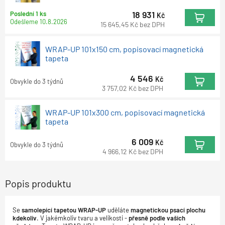
18 931
Poslední 1 ks
Kč
Odešleme
10.8.2026
15 645,45
Kč
bez DPH
WRAP-UP 101x150 cm, popisovací magnetická
tapeta
4 546
Kč
Obvykle do 3 týdnů
3 757,02
Kč
bez DPH
WRAP-UP 101x300 cm, popisovací magnetická
tapeta
6 009
Kč
Obvykle do 3 týdnů
4 966,12
Kč
bez DPH
Popis produktu
Se
samolepící tapetou WRAP-UP
uděláte
magnetickou psací plochu
kdekoliv
. V jakémkoliv tvaru a velikosti -
přesně podle vašich