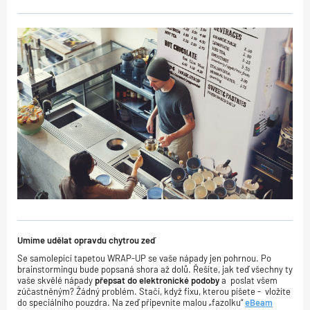
Umíme udělat opravdu chytrou zeď
Se samolepící tapetou WRAP-UP se vaše nápady jen pohrnou. Po
brainstormingu bude popsaná shora až dolů. Řešíte, jak teď všechny ty
vaše skvělé nápady
přepsat do elektronické podoby
a poslat všem
zúčastněným? Žádný problém. Stačí, když fixu, kterou píšete - vložíte
do speciálního pouzdra. Na zeď připevníte malou „fazolku“
eBeam