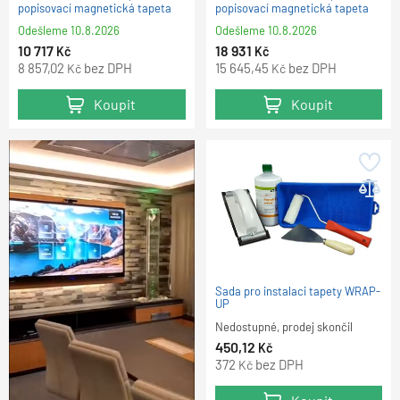
popisovací magnetická tapeta
popisovací magnetická tapeta
Odešleme
10.8.2026
Odešleme
10.8.2026
10 717
18 931
Kč
Kč
8 857,02
bez DPH
15 645,45
bez DPH
Kč
Kč
Koupit
Koupit
Sada pro instalaci tapety WRAP-
UP
Nedostupné, prodej skončil
450,12
Kč
372
bez DPH
Kč