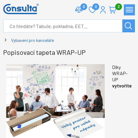
0
0
2
Vybavení pro kanceláře
Popisovací tapeta WRAP-UP
Díky
WRAP-
UP
vytvoříte