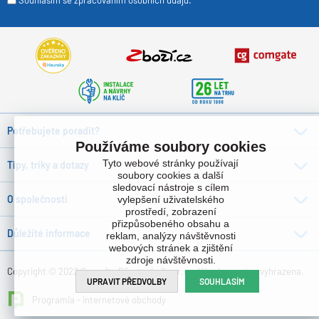
Potřebujete poradit?
Používáme soubory cookies
Tyto webové stránky používají
Tipy, triky a dotazy
soubory cookies a další
sledovací nástroje s cílem
O společnosti
vylepšení uživatelského
prostředí, zobrazení
přizpůsobeného obsahu a
Důležité informace
reklam, analýzy návštěvnosti
webových stránek a zjištění
zdroje návštěvnosti.
Copyright © 2022 Consulta Bürotechnik s.r.o. , Všechna práva vyhrazena.
UPRAVIT PŘEDVOLBY
SOUHLASÍM
Programia - internetové obchody