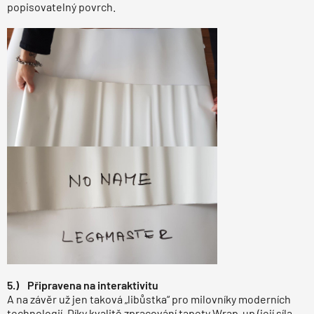
popisovatelný povrch.
5.) Připravena na interaktivitu
A na závěr už jen taková „libůstka“ pro milovníky moderních
technologií. Díky kvalitě zpracování tapety Wrap-up (její síla