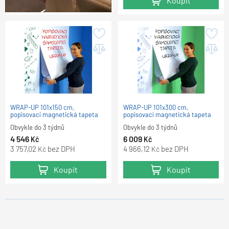
Koupit
WRAP-UP 101x150 cm,
WRAP-UP 101x300 cm,
popisovací magnetická tapeta
popisovací magnetická tapeta
Obvykle do 3 týdnů
Obvykle do 3 týdnů
4 546
6 009
Kč
Kč
3 757,02
bez DPH
4 966,12
bez DPH
Kč
Kč
Koupit
Koupit