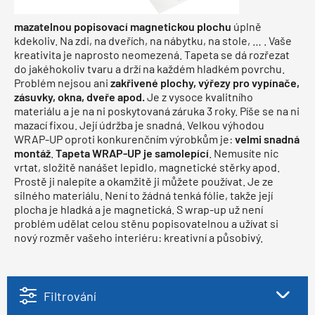
mazatelnou popisovací magnetickou plochu
úplně
kdekoliv. Na zdi, na dveřích, na nábytku, na stole, … . Vaše
kreativita je naprosto neomezená. Tapeta se dá rozřezat
do jakéhokoliv tvaru a drží na každém hladkém povrchu.
Problém nejsou ani
zakřivené plochy, výřezy pro vypínače,
zásuvky, okna, dveře apod.
Je z vysoce kvalitního
materiálu a je na ni poskytovaná záruka 3 roky. Píše se na ni
mazací fixou. Její údržba je snadná. Velkou výhodou
WRAP-UP oproti konkurenčním výrobkům je:
velmi snadná
montáž
.
Tapeta WRAP-UP je samolepící
. Nemusíte nic
vrtat, složitě nanášet lepidlo, magnetické stěrky apod.
Prostě ji nalepíte a okamžitě ji můžete používat. Je ze
silného materiálu. Není to žádná tenká fólie, takže její
plocha je hladká a je magnetická. S wrap-up už není
problém udělat celou stěnu popisovatelnou a užívat si
nový rozměr vašeho interiéru: kreativní a působivý.
Filtrování