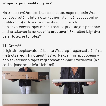
Wrap-up: proč zvolit originál?
Na trhu se můžete setkat se spoustou napodobenin Wrap-
up. Obzvláště na internetu (kdy nemáte možnost osobního
prohlédnutí) se levnější varianty samolepících
popisovatelných tapet mohou zdát na první dojem podobné.
Jednu takovou jsme
koupili a otestovali
. Skutečně když dva
dělají totéž, je to totéž?
1.) Gramáž
Originální popisovatelná tapeta Wrap-up (Legamaster) má na
metr čtvereční hmotnost 1,87 kg
. Nekvalitní napodobeniny
popisovatelných tapet mají gramáž obvykle čtvrtinovou (ale
setkali jsme se i s ještě lehčími).