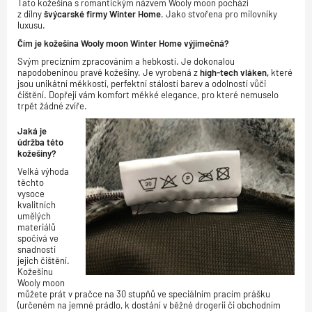
Tato kožešina s romantickým názvem Wooly moon pochází
z dílny
švýcarské firmy Winter Home
. Jako stvořena pro milovníky
luxusu.
Čím je kožešina Wooly moon Winter Home výjimečná?
Svým precizním zpracováním a hebkostí. Je dokonalou
napodobeninou pravé kožešiny. Je vyrobená z
high-tech vláken,
které
jsou unikátní měkkostí, perfektní stálostí barev a odolností vůči
čištění. Dopřejí vám komfort měkké elegance, pro které nemuselo
trpět žádné zvíře.
Jaká je
údržba této
kožešiny?
Velká výhoda
těchto
vysoce
kvalitních
umělých
materiálů
spočívá ve
snadnosti
jejich čištění.
Kožešinu
Wooly moon
můžete prát v pračce na 30 stupňů ve speciálním pracím prášku
(určeném na jemné prádlo, k dostání v běžné drogerii či obchodním