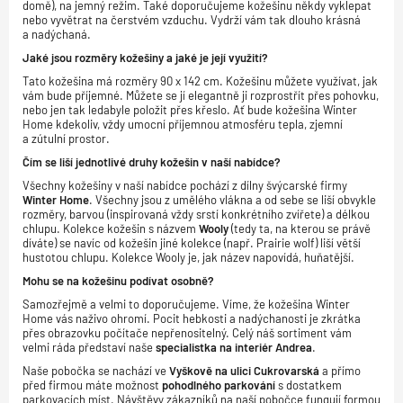
domě), na jemný režim. Také doporučujeme kožešinu někdy vyklepat
nebo vyvětrat na čerstvém vzduchu. Vydrží vám tak dlouho krásná
a nadýchaná.
Jaké jsou rozměry kožešiny a jaké je její využití?
Tato kožešina má rozměry 90 x 142 cm. Kožešinu můžete využívat, jak
vám bude příjemné. Můžete se jí elegantně ji rozprostřít přes pohovku,
nebo jen tak ledabyle položit přes křeslo. Ať bude kožešina Winter
Home kdekoliv, vždy umocní příjemnou atmosféru tepla, zjemní
a zútulní prostor.
Čím se liší jednotlivé druhy kožešin v naší nabídce?
Všechny kožešiny v naší nabídce pochází z dílny švýcarské firmy
Winter Home
. Všechny jsou z umělého vlákna a od sebe se liší obvykle
rozměry, barvou (inspirovaná vždy srstí konkrétního zvířete) a délkou
chlupu. Kolekce kožešin s názvem
Wooly
(tedy ta, na kterou se právě
díváte) se navíc od kožešin jiné kolekce (např. Prairie wolf) liší větší
hustotou chlupu. Kolekce Wooly je, jak název napovídá, huňatější.
Mohu se na kožešinu podívat osobně?
Samozřejmě a velmi to doporučujeme. Víme, že kožešina Winter
Home vás naživo ohromí. Pocit hebkosti a nadýchanosti je zkrátka
přes obrazovku počítače nepřenositelný. Celý náš sortiment vám
velmi ráda představí naše
specialistka na interiér Andrea
.
Naše pobočka se nachází ve
Vyškově na ulici Cukrovarská
a přímo
před firmou máte možnost
pohodlného parkování
s dostatkem
parkovacích míst. Návštěvy zákazníků na naší pobočce fungují formou