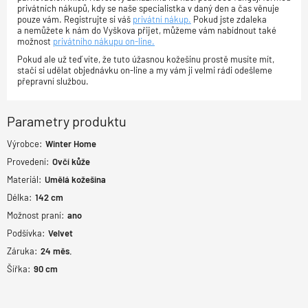
privátních nákupů, kdy se naše specialistka v daný den a čas věnuje
pouze vám. Registrujte si váš
privátní nákup.
Pokud jste zdaleka
a nemůžete k nám do Vyškova přijet, můžeme vám nabídnout také
možnost
privátního nákupu on-line.
Pokud ale už teď víte, že tuto úžasnou kožešinu prostě musíte mít,
stačí si udělat objednávku on-line a my vám ji velmi rádi odešleme
přepravní službou.
Parametry produktu
Výrobce:
Winter Home
Provedení:
Ovčí kůže
Materiál:
Umělá kožešina
Délka:
142
cm
Možnost praní:
ano
Podšívka:
Velvet
Záruka:
24
měs.
Šířka:
90
cm