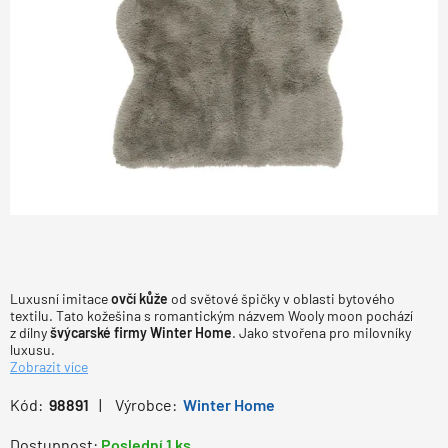
Luxusní imitace
ovčí kůže
od světové špičky v oblasti bytového
textilu. Tato kožešina s romantickým názvem Wooly moon pochází
z dílny
švýcarské firmy Winter Home
. Jako stvořena pro milovníky
luxusu.
Zobrazit více
Kód:
98891
Výrobce:
Winter Home
Dostupnost:
Poslední 1 ks