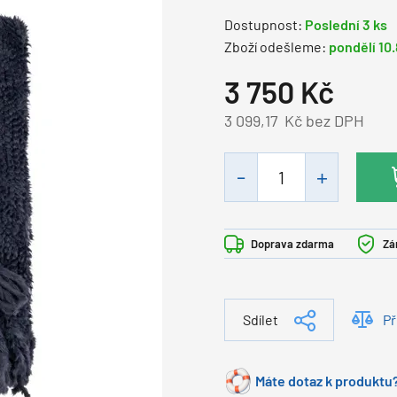
Dostupnost:
Poslední 3 ks
Zboží odešleme:
pondělí 10
3 750
Kč
3 099,17
Kč bez DPH
Doprava zdarma
Zá
Sdílet
Př
Máte dotaz k produktu?