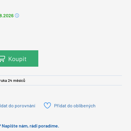
.8.2026
Koupit
ruka 24 měsíců
idat do porovnání
Přidat do oblíbených
 Napište nám, rádi poradíme.