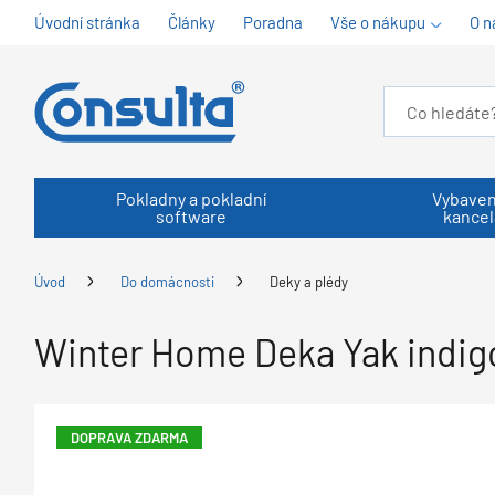
Úvodní stránka
Články
Poradna
Vše o nákupu
O n
Pokladny a pokladní
Vybaven
software
kancel
Úvod
Do domácnosti
Deky a plédy
Winter Home Deka Yak indig
DOPRAVA ZDARMA