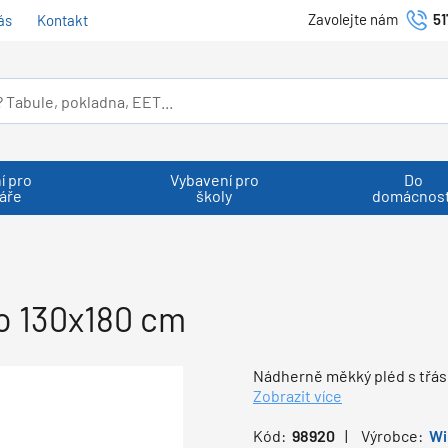
Zavolejte nám
51
ás
Kontakt
í pro
Vybavení pro
Do
áře
školy
domácnost
o 130x180 cm
Nádherně měkký pléd s třásn
Zobrazit více
Kód:
98920
Výrobce:
Wi