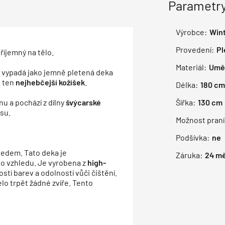
Parametry
Výrobce:
Win
Provedení:
Pl
říjemný na tělo.
Materiál:
Uměl
d vypadá jako jemně pletená deka
o ten
nejhebčejší kožíšek
.
Délka:
180
cm
u a pochází z dílny
švýcarské
Šířka:
130
cm
su.
Možnost praní
Podšívka:
ne
ledem. Tato deka je
Záruka:
24
mě
o vzhledu. Je vyrobena z
high-
stí barev a odolností vůči čištění.
o trpět žádné zvíře. Tento