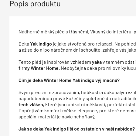
Popis produktu
Nádherně měkký pléd s třásněmi. Vkusný do interiéru, p
Deka
Yak indigo
je jako stvořená pro relaxaci. Na pohle
a až se do ní po náročném dni schoulíte, zahřeje vás jak
Tento pléd je inspirován vzhledem
yaka
v temném odstín
firmy Winter Home.
Neobyčejná deka pro milovníky luxu
Čím je deka Winter Home Yak indigo výjimečná?
Svým precizním zpracováním, hebkostí a dokonalým vzh
napodobeninou pravé kožešiny spletené do netradičníh
tech vláken,
které jsou unikátní měkkostí, perfektní stálo
Dopřejí vám komfort měkké elegance, pro které nemusel
speciální materiál je navíc nehořlavý.
Jak se deka Yak indigo liší od ostatních v naší nabídce?