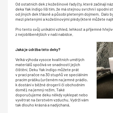
Od ostatních dek z kožešinové řady (ty, které začínají n
deka Yak indigo liší tím, že má stejnou svrchní i spodní 
od jiných dek třásně a působí pleteným dojmem. Dalo by 
mezi pletenými a kožešinovými plédy (které můžete najít
Pro tento svůj unikátní vzhled, lehkost a příjemné hřejiv
z nejoblíbenějších v naší nabídce.
Jaká je údržba této deky?
Velká výhoda vysoce kvalitních umělých
materiálů spočívá ve snadnosti jejich
čištění. Deku Yak indigo můžete prát
v prací pračce na 30 stupňů ve speciálním
pracím prášku (určeném na jemné prádlo,
k dostání v běžné drogerii či obchodním
domě), na jemný režim. Také
doporučujeme deku někdy vyklepat nebo
vyvětrat na čerstvém vzduchu. Vydrží vám
tak dlouho krásná a nadýchaná.