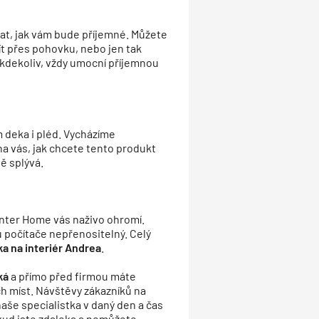
at, jak vám bude příjemné. Můžete
řít přes pohovku, nebo jen tak
 kdekoliv, vždy umocní příjemnou
 deka i pléd. Vycházíme
 na vás, jak chcete tento produkt
ě splývá.
nter Home vás naživo ohromí.
u počítače nepřenositelný. Celý
ka na interiér Andrea
.
ká
a přímo před firmou máte
h míst. Návštěvy zákazníků na
aše specialistka v daný den a čas
ud jste zdaleka a nemůžete