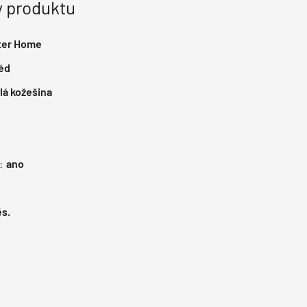
 produktu
ter Home
éd
á kožešina
:
ano
s.