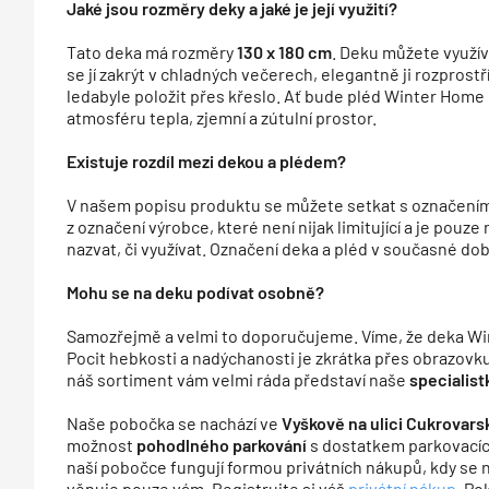
Jaké jsou rozměry deky a jaké je její využití?
Tato deka má rozměry
130 x 180 cm
. Deku můžete využív
se jí zakrýt v chladných večerech, elegantně ji rozprost
ledabyle položit přes křeslo. Ať bude pléd Winter Home
atmosféru tepla, zjemní a zútulní prostor.
Existuje rozdíl mezi dekou a plédem?
V našem popisu produktu se můžete setkat s označením
z označení výrobce, které není nijak limitující a je pouze
nazvat, či využívat. Označení deka a pléd v současné dob
Mohu se na deku podívat osobně?
Samozřejmě a velmi to doporučujeme. Víme, že deka Wi
Pocit hebkosti a nadýchanosti je zkrátka přes obrazovk
náš sortiment vám velmi ráda představí naše
specialist
Naše pobočka se nachází ve
Vyškově na ulici Cukrovars
možnost
pohodlného parkování
s dostatkem parkovacíc
naší pobočce fungují formou privátních nákupů, kdy se n
věnuje pouze vám. Registrujte si váš
privátní nákup.
Pok