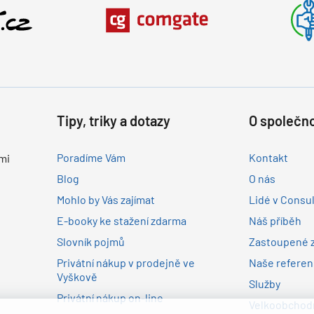
Tipy, triky a dotazy
O společno
Poradíme Vám
Kontakt
mi
Blog
O nás
Mohlo by Vás zajímat
Lidé v Consu
E-booky ke stažení zdarma
Náš příběh
Slovník pojmů
Zastoupené 
Privátní nákup v prodejně ve
Naše refere
Vyškově
Služby
Privátní nákup on-line
Velkoobchodn