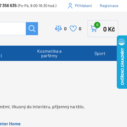
7 356 635
Přihlášení
Registrace
(Po-Pá, 8:00-16:30 hod.)
0
0
Kč
0
0
Kosmetika a
Sport
i
parfémy
ěmi. Vkusný do interiéru, příjemný na tělo.
nter Home