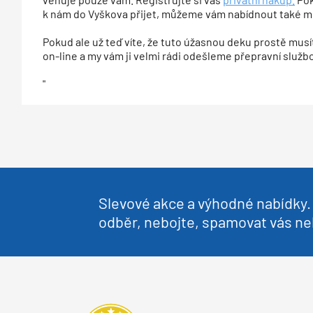
k nám do Vyškova přijet, můžeme vám nabídnout také 
Pokud ale už teď víte, že tuto úžasnou deku prostě musít
on-line a my vám ji velmi rádi odešleme přepravní služb
"
Slevové akce a výhodné nabídky. 
odběr, nebojte, spamovat vás 