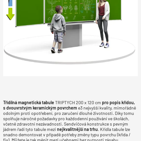
Třídílná magnetická tabule
TRIPTYCH 200 x 120 cm
pro popis křídou,
s dvouvrstvým keramickým povrchem
e3 nejvyšší kvality, mimořádně
odolným proti opotřebení, pro zaručení dlouhé životnosti. Díky tomu
spolňuje náročné požadavky pro každodenní používání ve školách,
včetně zdravotní nezávadnosti. Sendvičová konstrukce s pevným
jádrem řadí tyto tabule mezi
nejkvalitnější na trhu
. Křídla tabule lze
snadno demontovat v případě potřeby změny typu povrchu (křída /
fix). Můžete je tak měnit mezi učebnami bez nutnosti zásahu