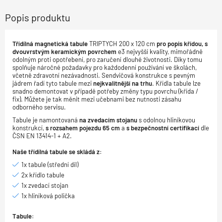
Popis produktu
Třídílná magnetická tabule
TRIPTYCH 200 x 120 cm
pro popis křídou, s
dvouvrstvým keramickým povrchem
e3 nejvyšší kvality, mimořádně
odolným proti opotřebení, pro zaručení dlouhé životnosti. Díky tomu
spolňuje náročné požadavky pro každodenní používání ve školách,
včetně zdravotní nezávadnosti. Sendvičová konstrukce s pevným
jádrem řadí tyto tabule mezi
nejkvalitnější na trhu
. Křídla tabule lze
snadno demontovat v případě potřeby změny typu povrchu (křída /
fix). Můžete je tak měnit mezi učebnami bez nutnosti zásahu
odborného servisu.
Tabule je namontovaná
na zvedacím stojanu
s odolnou hliníkovou
konstrukcí,
s rozsahem pojezdu 65 cm
a
s bezpečnostní certifikací
dle
ČSN EN 13414-1 + A2.
Naše třídílná tabule se skládá z:
1x tabule (střední díl)
2x křídlo tabule
1x zvedací stojan
1x hliníková polička
Tabule: