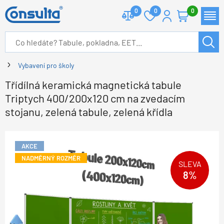
0
0
0
Vybavení pro školy
Třídílná keramická magnetická tabule
Triptych 400/200x120 cm na zvedacím
stojanu, zelená tabule, zelená křídla
AKCE
NADMĚRNÝ ROZMĚR
SLEVA
8%