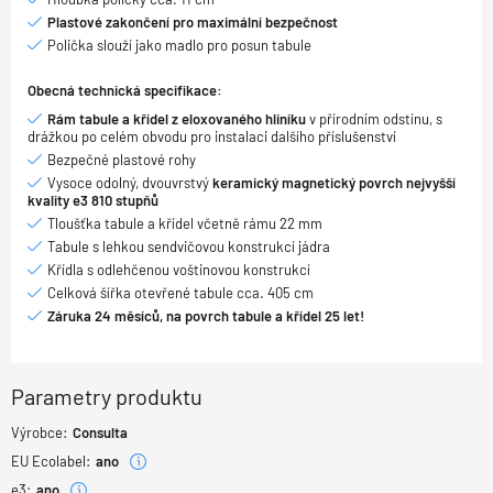
Plastové zakončení pro maximální bezpečnost
Polička slouží jako madlo pro posun tabule
Obecná technická specifikace:
Rám tabule a křídel z eloxovaného hliníku
v přírodním odstínu, s
drážkou po celém obvodu pro instalaci dalšího příslušenství
Bezpečné plastové rohy
Vysoce odolný, dvouvrstvý
keramický magnetický povrch nejvyšší
kvality e3 810 stupňů
Tloušťka tabule a křídel včetně rámu 22 mm
Tabule s lehkou sendvičovou konstrukcí jádra
Křídla s odlehčenou voštinovou konstrukcí
Celková šířka otevřené tabule cca. 405 cm
Záruka 24 měsíců, na povrch tabule a křídel 25 let!
Parametry produktu
Výrobce:
Consulta
EU Ecolabel:
ano
e3:
ano