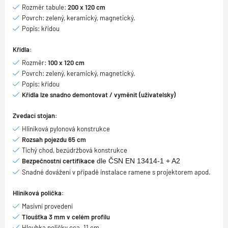
Rozměr tabule:
200 x 120 cm
Povrch: zelený, keramický, magnetický.
Popis: křídou
Křídla:
Rozměr:
100 x 120 cm
Povrch: zelený, keramický, magnetický.
Popis: křídou
Křídla lze snadno demontovat / vyměnit (uživatelsky)
Zvedací stojan:
Hliníková pylonová konstrukce
Rozsah pojezdu 65 cm
Tichý chod, bezúdržbová konstrukce
Bezpečnostní certifikace
dle ČSN EN 13414-1 + A2
Snadné dovážení v případě instalace ramene s projektorem apod.
Hliníková polička:
Masivní provedení
Tloušťka 3 mm v celém profilu
Hloubka poličky cca. 11 cm