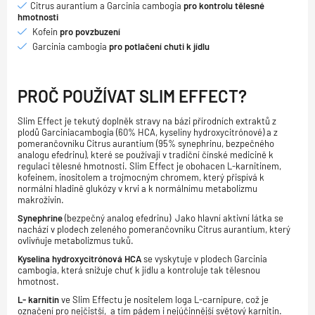
Citrus aurantium a Garcinia cambogia
pro kontrolu tělesné
hmotnosti
Kofein
pro povzbuzení
Garcinia cambogia
pro potlačení chuti k jídlu
PROČ POUŽÍVAT SLIM EFFECT?
Slim Effect je tekutý doplněk stravy na bázi přírodních extraktů z
plodů Garciniacambogia (60% HCA, kyseliny hydroxycitrónové) a z
pomerančovníku Citrus aurantium (95% synephrinu, bezpečného
analogu efedrinu), které se používají v tradiční čínské medicině k
regulaci tělesné hmotnosti. Slim Effect je obohacen L-karnitinem,
kofeinem, inositolem a trojmocným chromem, který přispívá k
normální hladině glukózy v krvi a k normálnímu metabolizmu
makroživin.
Synephrine
(bezpečný analog efedrinu) Jako hlavní aktivní látka se
nachází v plodech zeleného pomerančovníku Citrus aurantium, který
ovlivňuje metabolizmus tuků.
Kyselina hydroxycitrónová HCA
se vyskytuje v plodech Garcinia
cambogia, která snižuje chuť k jídlu a kontroluje tak tělesnou
hmotnost.
L- karnitin
ve Slim Effectu je nositelem loga L-carnipure, což je
označení pro nejčistší, a tím pádem i nejúčinnější světový karnitin.