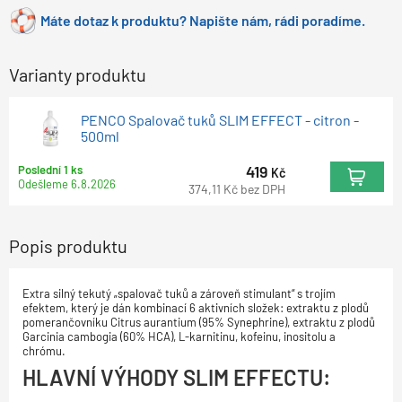
Máte dotaz k produktu? Napište nám, rádi poradíme.
Varianty produktu
PENCO Spalovač tuků SLIM EFFECT - citron -
500ml
419
Poslední 1 ks
Kč
Odešleme
6.8.2026
374,11
Kč
bez DPH
Popis produktu
Extra silný tekutý „spalovač tuků a zároveň stimulant“ s trojím
efektem, který je dán kombinací 6 aktivních složek: extraktu z plodů
pomerančovníku Citrus aurantium (95% Synephrine), extraktu z plodů
Garcinia cambogia (60% HCA), L-karnitinu, kofeinu, inositolu a
chrómu.
HLAVNÍ VÝHODY SLIM EFFECTU: