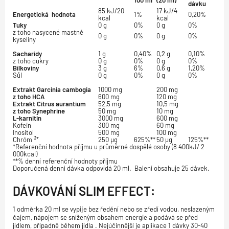
100 ml
(20 ml)
dávku
85 kJ/20
17 kJ/4
Energetická hodnota
1%
0,20%
kcal
kcal
Tuky
0 g
0%
0 g
0%
z toho nasycené mastné
0 g
0%
0 g
0%
kyseliny
Sacharidy
1 g
0,40%
0,2 g
0,10%
z toho cukry
0 g
0%
0 g
0%
Bílkoviny
3 g
6%
0,6 g
1,20%
Sůl
0 g
0%
0 g
0%
Extrakt Garcinia cambogia
1000 mg
200 mg
z toho HCA
600 mg
120 mg
Extrakt Citrus aurantium
52,5 mg
10,5 mg
z toho Synephrine
50 mg
10 mg
L-karnitin
3000 mg
600 mg
Kofein
300 mg
60 mg
Inositol
500 mg
100 mg
3+
Chróm
250 µg
625%**
50 µg
125%**
*Referenční hodnota příjmu u průměrné dospělé osoby (8 400kJ/ 2
000kcal)
**% denní referenční hodnoty příjmu
Doporučená denní dávka odpovídá 20 ml. Balení obsahuje 25 dávek.
DÁVKOVÁNÍ
SLIM EFFECT
:
1 odměrka 20 ml se vypije bez ředění nebo se zředí vodou, neslazeným
čajem, nápojem se sníženým obsahem energie a podává se před
jídlem, případně během jídla . Nejúčinnější je aplikace 1 dávky 30-40