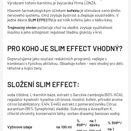
Výrobcem tohoto karnitinu je švýcarská firma LONZA.
Hlavním farmakologickým účinkem
kofeinu
je stimulace centrálního
nervového systému, čímž zvyšuje bystrost a zlepšuje soustředění. V
jedné dávce
SLIM EFFECTU
je asi tolik kofeinu jako v šálku kávy.
Trojmocný chróm
potlačuje chuť na sladké, zvyšuje využitelnost
insulinu a jeho schopnost regulovat hladinu glukózy v krvi.
PRO KOHO JE SLIM EFFECT VHODNÝ?
Doporučujeme jako součást redukčních programů, nejlépe v
kombinaci s fyzickou aktivitou. Obsahuje kofein - není vhodný pro děti,
těhotné a kojící ženy.
SLOŽENÍ
SLIM EFFECT
:
voda čištěná, L-karnitin báze, extrakt z Garcinia cambogia (60% HCA),
regulátor kyselosti: kyselina citrónová, inositol, kofein, přírodní aroma
citron (stabilizátory: E414, E445), extrakt z pomerančovníku Citrus
aurantium (95% Synephrine), sladidla: Sukralosa a Acesulfam K,
chlorid chromitý, konzervační látky: sorban draselný, benzoan sodný.
%
na 1
% RHP*/
RHP*/
dávku
Výživové údaje
na 100 ml
na 1