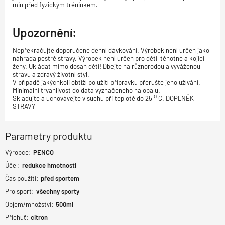
min před fyzickým tréninkem.
Upozornění:
Nepřekračujte doporučené denní dávkování. Výrobek není určen jako
náhrada pestré stravy. Výrobek není určen pro děti, těhotné a kojící
ženy. Ukládat mimo dosah dětí! Dbejte na různorodou a vyváženou
stravu a zdravý životní styl.
V případě jakýchkoli obtíží po užití přípravku přerušte jeho užívání.
Minimální trvanlivost do data vyznačeného na obalu.
O
Skladujte a uchovávejte v suchu při teplotě do 25
C. DOPLNĚK
STRAVY
Parametry produktu
Výrobce:
PENCO
Účel:
redukce hmotnosti
Čas použití:
před sportem
Pro sport:
všechny sporty
Objem/množství:
500ml
Příchuť:
citron