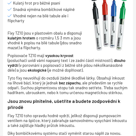
Kulatý hrot pro běžné psaní
Snadná výměna bombičkové náplně
Vhodné nejen na bílé tabule ale i
flipcharty
Fixy TZ10 jsou v plastovém obalu a disponují
kulatým hrotem
o rozměru 1,5 3 mm a jsou
vhodné k popisu na bílé tabule (jdou snadno
mazat) a flipcharty.
Popisovače TZ10 mají
vysokou kryvost
(posluchači uvidí vámi napsaný text i ze zadní části místnosti),
dlouho
vydrží
(v porovnání s popisovači z běžné sítě píšou několikanásobně
déle) a jsou
ekologické
(je možné doplňovat).
Tyto fixy neuvolňují do ovzduší žádné škodlivé látky. Obsahují inkoust
na lihové bázi, který je jednak
bez zápachu,
ale především se rychle
odpaří. Suchou pigmentovou stopu tak snadno setřete. Třeba suchým
hadříkem, ubrouskem, nebo k tomu určenou magnetickou stěrkou.
Jsou znovu plnitelné, ušetříte a budete zodpovědní k
přírodě
Fixy TZ10 toho opravdu hodně vydrží, jelikož disponují pumpovacím
ventilem na špičce, který zabraňuje samovolnému vysychání inkoustu
a také zajišťuje hladký průtok inkoustu.
Díky bombičkovému systému stačí vyměnit starou náplň za novou.