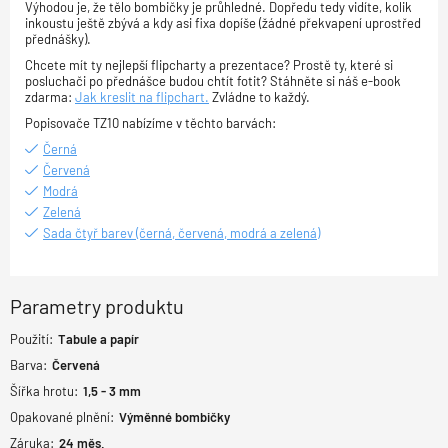
Výhodou je, že tělo bombičky je průhledné. Dopředu tedy vidíte, kolik
inkoustu ještě zbývá a kdy asi fixa dopíše (žádné překvapení uprostřed
přednášky).
Chcete mít ty nejlepší flipcharty a prezentace? Prostě ty, které si
posluchači po přednášce budou chtít fotit? Stáhněte si náš e-book
zdarma:
Jak kreslit na flipchart.
Zvládne to každý.
Popisovače TZ10 nabízíme v těchto barvách:
Černá
Červená
Modrá
Zelená
Sada čtyř barev (černá, červená, modrá a zelená)
Parametry produktu
Použití:
Tabule a papír
Barva:
Červená
Šířka hrotu:
1,5 - 3
mm
Opakované plnění:
Výměnné bombičky
Záruka:
24
měs.