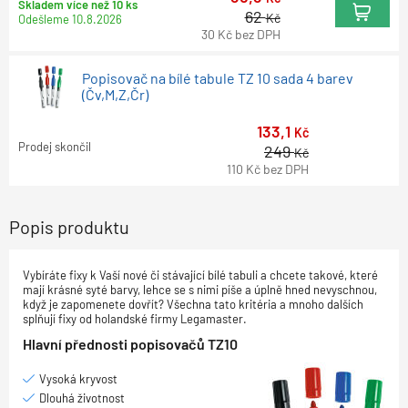
Skladem více než 10 ks
62
Kč
Odešleme
10.8.2026
30
Kč
bez DPH
Popisovač na bílé tabule TZ 10 sada 4 barev
(Čv,M,Z,Čr)
133,1
Kč
Prodej skončil
249
Kč
110
Kč
bez DPH
Popis produktu
Vybíráte fixy k Vaší nové či stávající bílé tabuli a chcete takové, které
mají krásné syté barvy, lehce se s nimi píše a úplně hned nevyschnou,
když je zapomenete dovřít? Všechna tato kritéria a mnoho dalších
splňují fixy od holandské firmy Legamaster.
Hlavní přednosti popisovačů TZ10
Vysoká kryvost
Dlouhá životnost