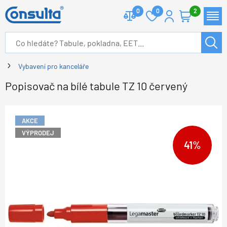
0
0
2
Vybavení pro kanceláře
Popisovač na bílé tabule TZ 10 červený
AKCE
VÝPRODEJ
41%