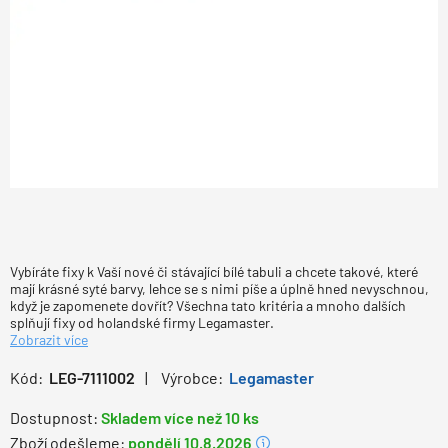
Vybíráte fixy k Vaší nové či stávající bílé tabuli a chcete takové, které
mají krásné syté barvy, lehce se s nimi píše a úplně hned nevyschnou,
když je zapomenete dovřít? Všechna tato kritéria a mnoho dalších
splňují fixy od holandské firmy Legamaster.
Zobrazit více
Kód:
LEG-7111002
Výrobce:
Legamaster
Dostupnost:
Skladem více než 10 ks
Zboží odešleme:
pondělí 10.8.2026