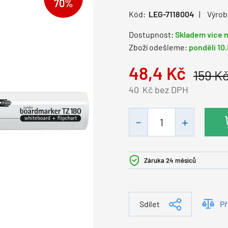
70%
Kód:
LEG-7118004
Výrob
Dostupnost:
Skladem více n
Zboží odešleme:
pondělí 10
48,4
Kč
159
K
40
Kč bez DPH
Záruka 24 měsíců
Sdílet
Př