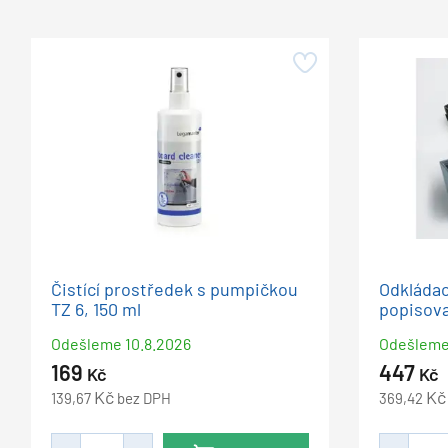
Čistící prostředek s pumpičkou
Odkládac
TZ 6, 150 ml
popisov
Odešleme
10.8.2026
Odešlem
169
447
Kč
Kč
Kč
Kč
139,67
bez DPH
369,42