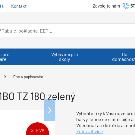
Zavolejte nám
51
ás
Kontakt
í pro
Vybavení pro
Do
áře
školy
domácnost
Fixy a popisovače
MBO TZ 180 zelený
Vybíráte fixy k Vaší nové či s
barvy, lehce se s nimi píše
Všechna tato kritéria a mno
SLEVA
Zobrazit více