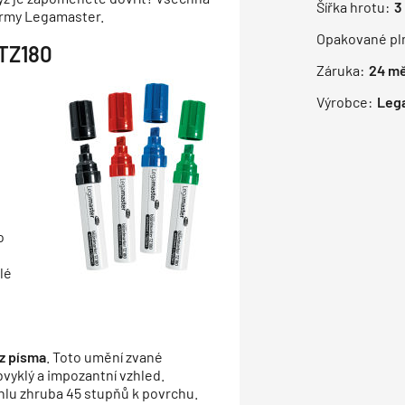
Šířka hrotu:
3
firmy Legamaster.
Opakované pl
 TZ180
Záruka:
24
mě
Výrobce:
Leg
o
i
lé
ez písma
. Toto umění zvané
obvyklý a impozantní vzhled.
lu zhruba 45 stupňů k povrchu.