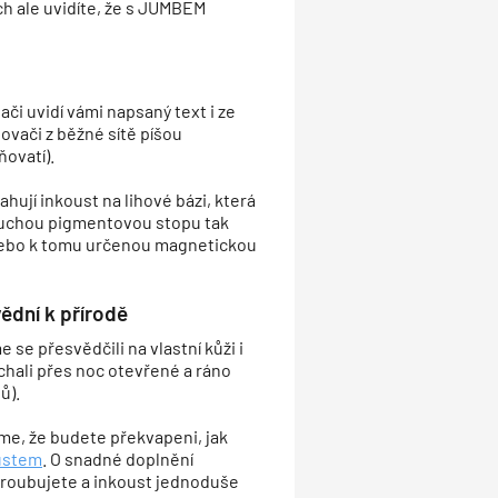
ch ale uvidíte, že s JUMBEM
či uvidí vámi napsaný text i ze
ovači z běžné sítě píšou
ovatí).
ahují inkoust na lihové bázi, která
 Suchou pigmentovou stopu tak
nebo k tomu určenou magnetickou
ědní k přírodě
se přesvědčili na vlastní kůži i
echali přes noc otevřené a ráno
ů).
íme, že budete překvapeni, jak
ustem
. O snadné doplnění
šroubujete a inkoust jednoduše