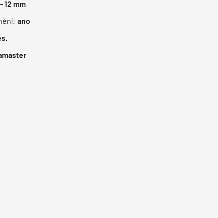
 - 12
mm
nění:
ano
s.
amaster