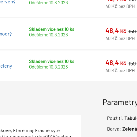
červený
Odešleme
10.8.2026
Kč
40
bez DPH
Skladem více než 10 ks
48,4
Kč
159
 modrý
Odešleme
10.8.2026
Kč
40
bez DPH
Skladem více než 10 ks
48,4
Kč
159
zelený
Odešleme
10.8.2026
Kč
40
bez DPH
Parametry
Použití:
Tabul
Barva:
Zelená
 takové, které mají krásné syté
dyž je zapomenete dovřít? Všechna