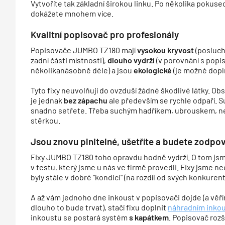
Vytvoříte tak základní širokou linku. Po několika pokuse
dokážete mnohem více.
Kvalitní popisovač pro profesionály
Popisovače JUMBO TZ180 mají
vysokou kryvost
(poslucha
zadní části místnosti),
dlouho vydrží
(v porovnání s popis
několikanásobně déle) a jsou
ekologické
(je možné doplň
Tyto fixy neuvolňují do ovzduší žádné škodlivé látky. Obs
je jednak
bez zápachu
ale především se rychle odpaří.
snadno setřete. Třeba suchým hadříkem, ubrouskem, 
stěrkou.
Jsou znovu plnitelné, ušetříte a budete zodpov
Fixy JUMBO TZ180 toho opravdu hodně vydrží. O tom jsme 
v testu, který jsme u nás ve firmě provedli. Fixy jsme n
byly stále v dobré "kondici" (na rozdíl od svých konkurent
A až vám jednoho dne inkoust v popisovači dojde (a věř
dlouho to bude trvat), stačí fixu doplnit
náhradním inko
inkoustu se postará systém
s kapátkem
. Popisovač roz