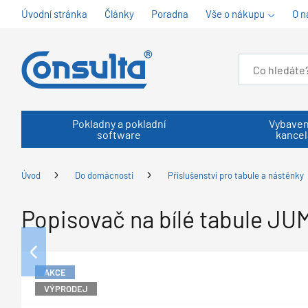
Úvodní stránka
Články
Poradna
Vše o nákupu
O n
Pokladny a pokladní
Vybaven
software
kancel
Úvod
Do domácnosti
Příslušenství pro tabule a nástěnky
Popisovač na bílé tabule JU
AKCE
VÝPRODEJ