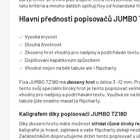
tato kritéria a mnoho dalších splňují fixy od holandské 
Hlavní přednosti popisovačů JUMBO
Vysoká kryvost
Dlouhá životnost
Zkosený hrot vhodný pro nadpisy a podtrháván textu
Doplňování kapátkovým způsobem
Vhodné nejen na bílé tabule ale i flipcharty
Fixa JUMBO TZ180 má
zkosený hrot
o délce 3 -12 mm. Pr
tento svůj speciální široký hrot je tento popisovač velm
vhodný pro nadpisy a podtrhávání textu. Využívá se na bí
tabule (jde snadno mazat) a flipcharty.
Kaligrafem díky popisovači JUMBO TZ180
Díky zkosení hrotu máte možnost
střídat různě široký ř
kaligrafie je hravé, zajímavé a vaše flipcharty získají ne
Začátečníkům doporučujeme držet tento popisovač v úh