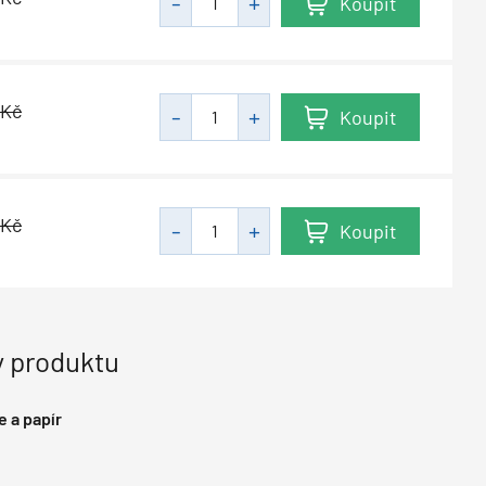
Koupit
Kč
Koupit
Kč
Koupit
 produktu
e a papír