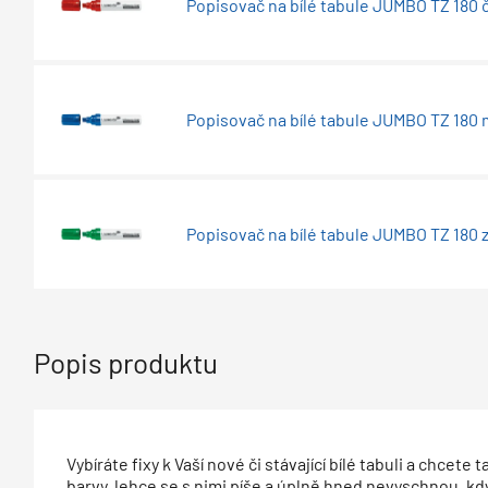
Popisovač na bílé tabule JUMBO TZ 180 
Popisovač na bílé tabule JUMBO TZ 180
Popisovač na bílé tabule JUMBO TZ 180 
Popis produktu
Vybíráte fixy k Vaší nové či stávající bílé tabuli a chcete
barvy, lehce se s nimi píše a úplně hned nevyschnou, k