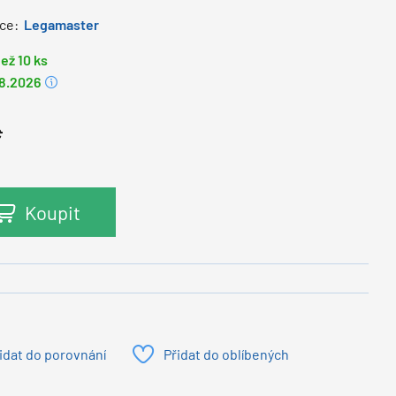
ce:
Legamaster
ež 10 ks
.8.2026
č
Koupit
idat do porovnání
Přidat do oblíbených