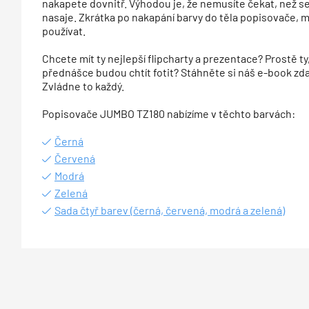
nakapete dovnitř. Výhodou je, že nemusíte čekat, než 
nasaje. Zkrátka po nakapání barvy do těla popisovače, 
používat.
Chcete mít ty nejlepší flipcharty a prezentace? Prostě ty
přednášce budou chtít fotit? Stáhněte si náš e-book z
Zvládne to každý.
Popisovače JUMBO TZ180 nabízíme v těchto barvách:
Černá
Červená
Modrá
Zelená
Sada čtyř barev (černá, červená, modrá a zelená)