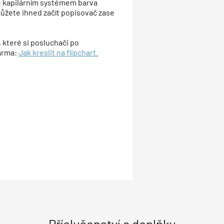
se kapilárním systémem barva
můžete ihned začít popisovač zase
, které si posluchači po
darma:
Jak kreslit na flipchart.
Příslušenství a doplňky