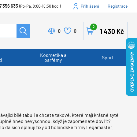
7 356 635
Přihlášení
Registrace
(Po-Pá, 8:00-16:30 hod.)
2
1 430
Kč
0
0
Kosmetika a
Sport
i
parfémy
távající bílé tabuli a chcete takové, které mají krásné syté
 a úplně hned nevyschnou, když je zapomenete dovřít?
ho dalších splňují fixy od holandské firmy Legamaster.