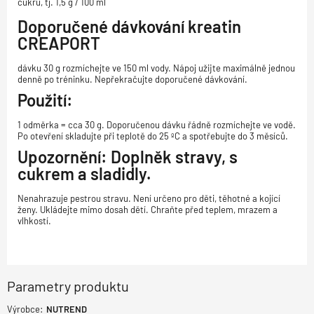
cukru, tj. 1,5 g / 100 ml
Doporučené dávkování
kreatin
CREAPORT
dávku 30 g rozmíchejte ve 150 ml vody. Nápoj užijte maximálně jednou
denně po tréninku. Nepřekračujte doporučené dávkování.
Použití:
1 odměrka = cca 30 g. Doporučenou dávku řádně rozmíchejte ve vodě.
Po otevření skladujte při teplotě do 25 ºC a spotřebujte do 3 měsíců.
Upozornění: Doplněk stravy, s
cukrem a sladidly.
Nenahrazuje pestrou stravu. Není určeno pro děti, těhotné a kojící
ženy. Ukládejte mimo dosah dětí. Chraňte před teplem, mrazem a
vlhkostí.
Parametry produktu
Výrobce:
NUTREND