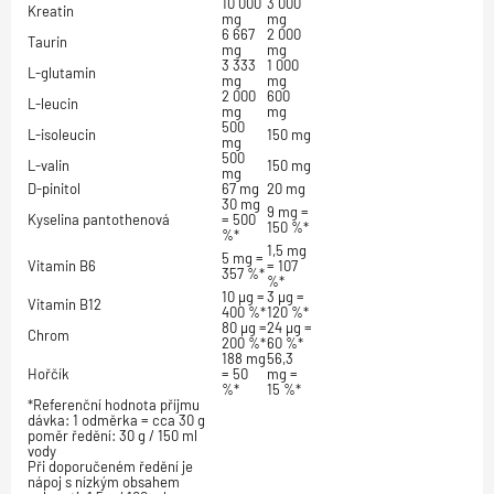
10 000
3 000
Kreatin
mg
mg
6 667
2 000
Taurin
mg
mg
3 333
1 000
L-glutamin
mg
mg
2 000
600
L-leucin
mg
mg
500
L-isoleucin
150 mg
mg
500
L-valin
150 mg
mg
D-pinitol
67 mg
20 mg
30 mg
9 mg =
Kyselina pantothenová
= 500
150 %*
%*
1,5 mg
5 mg =
Vitamin B6
= 107
357 %*
%*
10 µg =
3 µg =
Vitamin B12
400 %*
120 %*
80 µg =
24 µg =
Chrom
200 %*
60 %*
188 mg
56,3
Hořčík
= 50
mg =
%*
15 %*
*Referenční hodnota příjmu
dávka: 1 odměrka = cca 30 g
poměr ředění: 30 g / 150 ml
vody
Při doporučeném ředění je
nápoj s nízkým obsahem