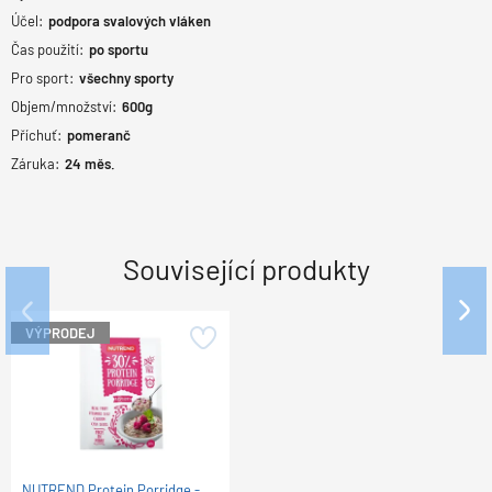
Účel:
podpora svalových vláken
Čas použití:
po sportu
Pro sport:
všechny sporty
Objem/množství:
600g
Příchuť:
pomeranč
Záruka:
24
měs.
Související produkty
VÝPRODEJ
VÝPRODEJ
VÝPRODEJ
VÝPRODEJ
VÝPRODEJ
VÝPRODEJ
VÝPRODEJ
VÝPRODEJ
ENERVIT BCAA aminokyseliny -
ENERVIT Creatine Tabs - 120
ENERVIT 100% Whey Protein
NUTREND 100% Whey Protein
NUTREND Delicious Vegan
NUTREND Delicious Vegan
NUTREND Protein Pudding -
NUTREND Protein Pudding -
NUTREND Qwizz Protein Bar -
NUTREND Protein Porridge -
NUTREND Protein Porridge -