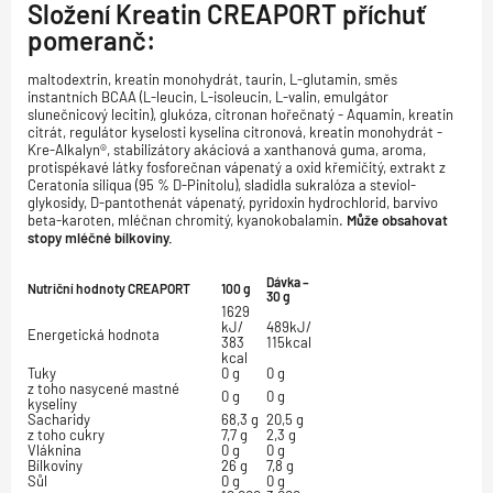
Složení Kreatin
CREAPORT příchuť
pomeranč:
maltodextrin, kreatin monohydrát, taurin, L-glutamin, směs
instantních BCAA (L-leucin, L-isoleucin, L-valin, emulgátor
slunečnicový lecitin), glukóza, citronan hořečnatý - Aquamin, kreatin
citrát, regulátor kyselosti kyselina citronová, kreatin monohydrát -
Kre-Alkalyn®, stabilizátory akáciová a xanthanová guma, aroma,
protispékavé látky fosforečnan vápenatý a oxid křemičitý, extrakt z
Ceratonia siliqua (95 % D-Pinitolu), sladidla sukralóza a steviol-
glykosidy, D-pantothenát vápenatý, pyridoxin hydrochlorid, barvivo
beta-karoten, mléčnan chromitý, kyanokobalamin.
Může obsahovat
stopy mléčné bílkoviny.
Dávka –
Nutriční hodnoty CREAPORT
100 g
30 g
1629
kJ/
489kJ/
Energetická hodnota
383
115kcal
kcal
Tuky
0 g
0 g
z toho nasycené mastné
0 g
0 g
kyseliny
Sacharidy
68,3 g
20,5 g
z toho cukry
7,7 g
2,3 g
Vláknina
0 g
0 g
Bílkoviny
26 g
7,8 g
Sůl
0 g
0 g