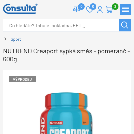
0
0
2
Sport
NUTREND Creaport sypká směs - pomeranč -
600g
VÝPRODEJ