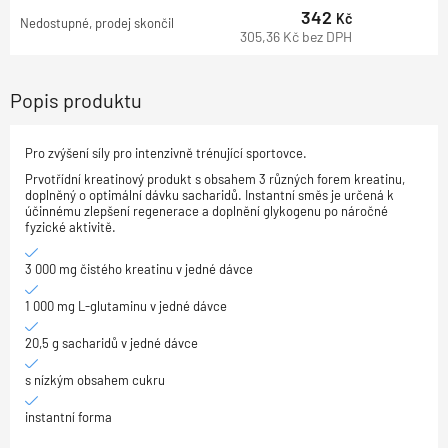
342
Kč
Nedostupné, prodej skončil
305,36
Kč
bez DPH
Popis produktu
Pro zvýšení síly pro intenzivně trénující sportovce.
Prvotřídní kreatinový produkt s obsahem 3 různých forem kreatinu,
doplněný o optimální dávku sacharidů. Instantní směs je určená k
účinnému zlepšení regenerace a doplnění glykogenu po náročné
fyzické aktivitě.
3 000 mg čistého kreatinu v jedné dávce
1 000 mg L-glutaminu v jedné dávce
20,5 g sacharidů v jedné dávce
s nízkým obsahem cukru
instantní forma