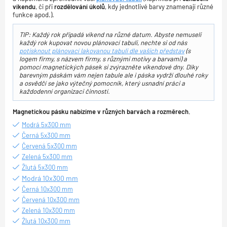
víkendu
, či při
rozdělování úkolů
, kdy jednotlivé barvy znamenají různé
funkce apod.).
TIP: Každý rok připadá víkend na různé datum. Abyste nemuseli
každý rok kupovat novou plánovací tabuli, nechte si od nás
potisknout plánovací lakovanou tabuli dle vašich představ
(s
logem firmy, s názvem firmy, s různými motivy a barvami) a
pomocí magnetických pásek si zvýrazněte víkendové dny. Díky
barevným páskám vám nejen tabule ale i páska vydrží dlouhé roky
a osvědčí se jako výtečný pomocník, který usnadní práci a
každodenní organizaci činností.
Magnetickou pásku nabízíme v různých barvách a rozměrech.
Modrá 5x300 mm
Černá 5x300 mm
Červená 5x300 mm
Zelená 5x300 mm
Žlutá 5x300 mm
Modrá 10x300 mm
Černá 10x300 mm
Červená 10x300 mm
Zelená 10x300 mm
Žlutá 10x300 mm