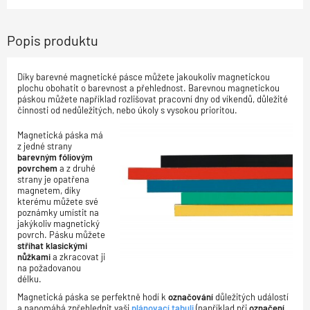
Popis produktu
Díky barevné magnetické pásce můžete jakoukoliv magnetickou
plochu obohatit o barevnost a přehlednost. Barevnou magnetickou
páskou můžete například rozlišovat pracovní dny od víkendů, důležité
činnosti od nedůležitých, nebo úkoly s vysokou prioritou.
Magnetická páska má
z jedné strany
barevným fóliovým
povrchem
a z druhé
strany je opatřena
magnetem, díky
kterému můžete své
poznámky umístit na
jakýkoliv magnetický
povrch. Pásku můžete
stříhat klasickými
nůžkami
a zkracovat ji
na požadovanou
délku.
Magnetická páska se perfektně hodí k
označování
důležitých událostí
a napomáhá zpřehlednit vaši
plánovací tabuli
(například při
označení