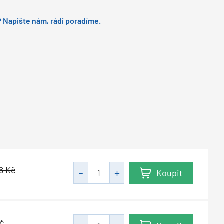
 Napište nám, rádi poradíme.
36
Kč
Koupit
č