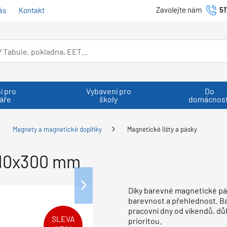
Zavolejte nám
51
ás
Kontakt
í pro
Vybavení pro
Do
áře
školy
domácnost
Magnety a magnetické doplňky
Magnetické lišty a pásky
 10x300 mm
Díky barevné magnetické pá
barevnost a přehlednost. B
pracovní dny od víkendů, dů
SLEVA
prioritou.