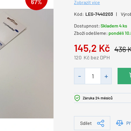
67%
Zobrazit více
Kód:
LEG-7440203
Výro
Dostupnost:
Skladem 4 ks
Zboží odešleme:
pondělí 10
145,2
Kč
436
120
Kč bez DPH
Záruka 24 měsíců
Sdílet
Př