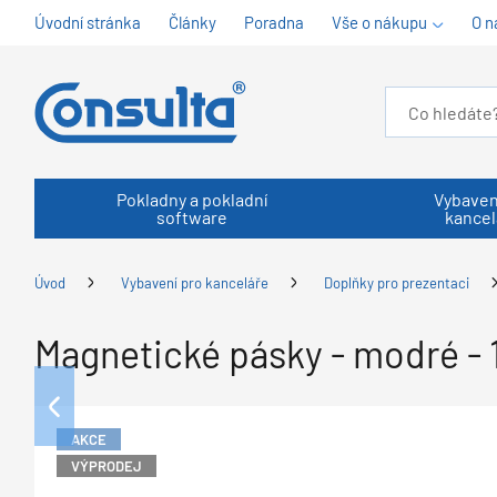
Úvodní stránka
Články
Poradna
Vše o nákupu
O n
Pokladny a pokladní
Vybaven
software
kancel
Úvod
Vybavení pro kanceláře
Doplňky pro prezentaci
Magnetické pásky - modré -
AKCE
VÝPRODEJ