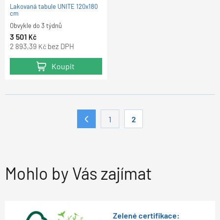
Lakovaná tabule UNITE 120x180
cm
Obvykle do 3 týdnů
3 501
Kč
2 893,39
bez DPH
Kč
Koupit
1
2
Mohlo by Vás zajímat
Zelené certifikace: