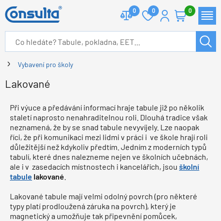
0
0
0
Vybavení pro školy
Lakované
Při výuce a předávání informací hraje tabule již po několik
staletí naprosto nenahraditelnou roli. Dlouhá tradice však
neznamená, že by se snad tabule nevyvíjely. Lze naopak
říci, že při komunikaci mezi lidmi v práci i ve škole hrají roli
důležitější než kdykoliv předtím. Jedním z moderních typů
tabulí, které dnes nalezneme nejen ve školních učebnách,
ale i v zasedacích místnostech i kancelářích, jsou
školní
tabule
lakované
.
Lakované tabule mají velmi odolný povrch (pro některé
typy platí prodloužená záruka na povrch), který je
magnetický a umožňuje tak připevnění pomůcek,