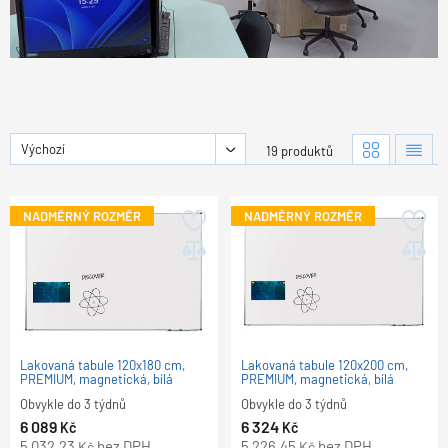
Výchozí
19 produktů
NADMĚRNÝ ROZMĚR
NADMĚRNÝ ROZMĚR
Lakovaná tabule 120x180 cm,
Lakovaná tabule 120x200 cm,
PREMIUM, magnetická, bílá
PREMIUM, magnetická, bílá
Obvykle do 3 týdnů
Obvykle do 3 týdnů
6 089
6 324
Kč
Kč
5 032,23
bez DPH
5 226,45
bez DPH
Kč
Kč