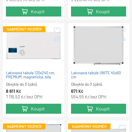
Koupit
Koupit
NADMĚRNÝ ROZMĚR
Lakovaná tabule 120x240 cm,
Lakovaná tabule UNITE 45x60
PREMIUM, magnetická, bílá
cm
Obvykle do 3 týdnů
Obvykle do 3 týdnů
8 611
671
Kč
Kč
7 116,53
bez DPH
554,55
bez DPH
Kč
Kč
Koupit
Koupit
NADMĚRNÝ ROZMĚR
NADMĚRNÝ ROZMĚR