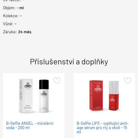
Objem:
-
ml
Kolekce:
-
Vůně:
-
Záruka:
24
měs.
Příslušenství a doplňky
B-Selfie ANGEL - micelární
B-Selfie LIPS - vyplňující anti-
voda - 200 ml
age sérum pro rty a okolí - 15
ml