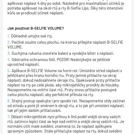
aplikovat náplast 4 dny po sobě. Následně pro maximalizaci účinků je
potřeba aplikovat na okolí rtů a rty B-Selfie Lips. Díky této intenzivní
kůře se prodlouží účinek náplastí.
Jak používat B-SELFIE VOLUME?
Důkladně umyjte své rty.
Pečlivě osušte celou plochu, na kterou přilepíte náplasti B-SELFIE
VOLUME.
Suchýma rukama otevřete balení a vyndejte blistr s náplastí.
Odstraňte ochrannou fólii. POZOR! Nedotýkejte se jehliček
uprostřed náplasti.
Aplikace B-SELFIE Volume na horní ret: Umístěte střed náplasti s
jehličkami přes hranu horního rtu. Prsty jemně přitlačte na okraj
náplasti, dokud nedosáhnete okraje rtu. Opakovaně prsty přitlačte
náplast na rty po celé ploše, aby mikrojehličky pronikly do hloubky.
Nezapomeňte na vnitřní část rtů. Prsty znovu přitlačte postupně
celou plochu náplasti, aby perfektně přilnula na rty.
Stejný postup opakujte i pro spodní ret. Nezapomeňte vždy začínat
od středu a poté jít směrem k okraji rtu, a to jak při umístění náplasti,
tak při jejím dalším přitlačování.
Oblasti mikrojehliček nyní přilnou k linii podél vnější strany vašich
rtů, zatímco lepicí část se lepí nad vnitřní a vnější okraj vašich rtů. Je
normální cítit malé svědění, znamená to, že náplast aplikujete
správným způsobem. Stále přitlačujte náplast na rty, dokud svědění