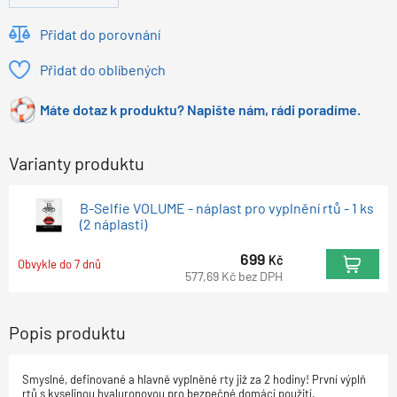
Přidat do porovnání
Přidat do oblíbených
Máte dotaz k produktu? Napište nám, rádi poradíme.
Varianty produktu
B-Selfie VOLUME - náplast pro vyplnění rtů - 1 ks
(2 náplasti)
699
Kč
Obvykle do 7 dnů
577,69
Kč
bez DPH
Popis produktu
Smyslné, definované a hlavně vyplněné rty již za 2 hodiny! První výplň
rtů s kyselinou hyaluronovou pro bezpečné domácí použití.