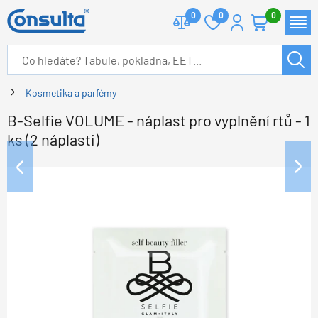
0
0
0
Kosmetika a parfémy
B-Selfie VOLUME - náplast pro vyplnění rtů - 1
ks (2 náplasti)