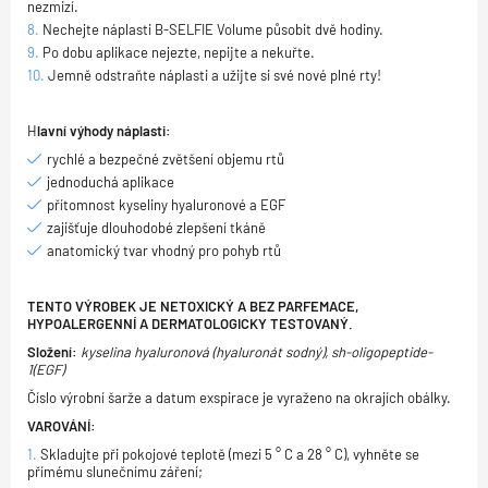
nezmizí.
Nechejte náplasti B-SELFIE Volume působit dvě hodiny.
Po dobu aplikace nejezte, nepijte a nekuřte.
Jemně odstraňte náplasti a užijte si své nové plné rty!
H
lavní výhody náplasti:
rychlé a bezpečné zvětšení objemu rtů
jednoduchá aplikace
přítomnost kyseliny hyaluronové a EGF
zajišťuje dlouhodobé zlepšení tkáně
anatomický tvar vhodný pro pohyb rtů
TENTO VÝROBEK JE NETOXICKÝ A BEZ PARFEMACE,
HYPOALERGENNÍ A DERMATOLOGICKY TESTOVANÝ.
Složení:
kyselina hyaluronová (hyaluronát sodný), sh-oligopeptide-
1(EGF)
Číslo výrobní šarže a datum exspirace je vyraženo na okrajích obálky.
VAROVÁNÍ:
Skladujte při pokojové teplotě (mezi 5 ° C a 28 ° C), vyhněte se
přímému slunečnímu záření;