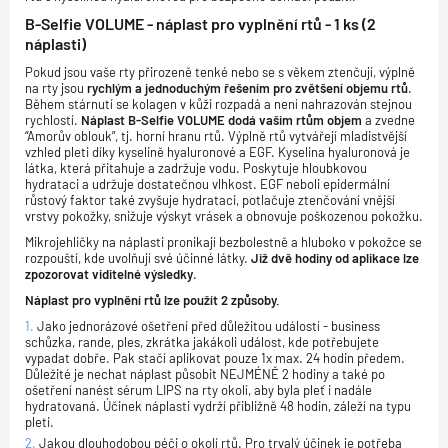
B-Selfie VOLUME - náplast pro vyplnění rtů - 1 ks (2
náplasti)
Pokud jsou vaše rty přirozeně tenké nebo se s věkem ztenčují, výplně
na rty jsou
rychlým a jednoduchým řešením pro zvětšení objemu rtů
.
Během stárnutí se kolagen v kůži rozpadá a není nahrazován stejnou
rychlostí.
Náplast B-Selfie VOLUME dodá vašim rtům objem
a zvedne
“Amorův oblouk”, tj. horní hranu rtů. Výplně rtů vytvářejí mladistvější
vzhled pleti díky kyselině hyaluronové a EGF. Kyselina hyaluronová je
látka, která přitahuje a zadržuje vodu. Poskytuje hloubkovou
hydrataci a udržuje dostatečnou vlhkost. EGF neboli epidermální
růstový faktor také zvyšuje hydrataci, potlačuje ztenčování vnější
vrstvy pokožky, snižuje výskyt vrásek a obnovuje poškozenou pokožku.
Mikrojehličky na náplasti pronikají bezbolestně a hluboko v pokožce se
rozpouští, kde uvolňují své účinné látky.
Již dvě hodiny od aplikace lze
zpozorovat viditelné výsledky
.
Náplast pro vyplnění rtů lze použít 2 způsoby.
Jako jednorázové ošetření před důležitou událostí - business
schůzka, rande, ples, zkrátka jakákoli událost, kde potřebujete
vypadat dobře. Pak stačí aplikovat pouze 1x max. 24 hodin předem.
Důležité je nechat náplast působit NEJMÉNĚ 2 hodiny a také po
ošetření nanést sérum LIPS na rty okolí, aby byla pleť i nadále
hydratovaná. Účinek náplasti vydrží přibližně 48 hodin, záleží na typu
pleti.
Jakou dlouhodobou péči o okolí rtů. Pro trvalý účinek je potřeba