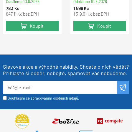
Odešleme
10.8.2026
Odešleme
10.8.2026
783
1 596
Kč
Kč
647,11
bez DPH
1 319,01
bez DPH
Kč
Kč
Koupit
Koupit
Slevové akce a výhodné nabídky. Chcete o nich vědět?
Přihlaste si odběr, nebojte, spamovat vás nebudeme.
Souhlasím se zpracováním osobních údajů.