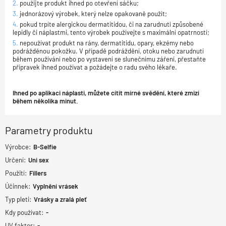
použijte produkt ihned po otevření sáčku;
jednorázový výrobek, který nelze opakovaně použít;
pokud trpíte alergickou dermatitidou, či na zarudnutí způsobené
lepidly či náplastmi, tento výrobek používejte s maximální opatrností;
nepoužívat produkt na rány, dermatitidu, opary, ekzémy nebo
podrážděnou pokožku. V případě podráždění, otoku nebo zarudnutí
během používání nebo po vystavení se slunečnímu záření, přestaňte
přípravek ihned používat a požádejte o radu svého lékaře.
Ihned po aplikaci náplasti, můžete cítit mírné svědění, které zmizí
během několika minut.
Parametry produktu
Výrobce:
B-Selfie
Určení:
Uni sex
Použití:
Fillers
Účinnek:
Vyplnění vrásek
Typ pleti:
Vrásky a zralá pleť
Kdy používat:
-
UV faktor:
-