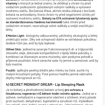
vitamíny
o kterých je běžně známo, že zklidňují a chrání rty před
oxidačním poškozením způsobeným volnými radikály a vystavení
modrému světlu. Borůvková šfáva, aktivní složka získaná z borůvek,
bohatá na antioxidanty, která chrání rty před negativními účinky při
vystavení modrému světlu.
Bohatý na EFA ochranné fytosteroly spolu
se standardizovanou hladinou karotenoidů
také chrání před
oxidačním stresem, neutralizuje volné radikály a vnější znečišťující
látky.
EMetion Light:
biologicky odbouratelný, udržitelný, ekologický a lehký
změkčující ester. Díky své schopnosti dobře se vstřebávat pokožkou
dodává rtům jas, aniž by byly lepkavé.
Olifeel Skin:
jedinečná synergie frakcionovaných di- a triglyceridů
olivového oleje, dokonale kompatibilních s lipidy lidské pokožky, v
kombinaci se šfavnatým aroma mučenky, vám poskytne pohodlí a
příjemné používání, které zanechá vaše rty jemné a sametové, aniž by
byly mastné.
Použití:
aplikujte peeling štědře jako rtěnku na čisté, suché rty
malými krouživými pohyby. Poté pomocí hadříku jemně odstraňte
zbytky mikrogranulí ze rtů.
4) SECRET MIDNIGHT DREAM - Lip Sleeping Mask
Je to bohatý a plnohodnotný balzám určený
pro ochranu a
hloubkovou regeneraci rtů během hodin ročního spánku
. Jedná se o
výživné, revitalizační a regenerační ošetření s účinkem, který působí
proti suchosti, dehydrataci, šupinatění a zarudnutí rtů. Výsledkem
jsou mladé, piné, hebké, pevné a zdravé rty. Jeho krérnová, ale ne