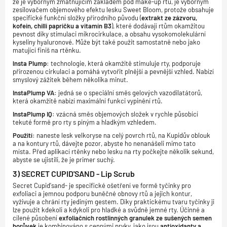
že je výborným zmatňujícím základem pod make-up rtů, je výborným
zesilovačem objemového efektu lesku Sweet Bloom, protože obsahuje
specifické funkční složky přírodního původu (
extrakt ze zázvoru,
kofein, chilli papričku a vitamín B3
), které dodávají rtům okamžitou
pevnost díky stimulaci mikrocirkulace, a obsahu vysokomolekulární
kyseliny hyaluronové. Může být také použit samostatně nebo jako
matující finiš na rtěnku.
lnsta Plump:
technologie, která okamžitě stimuluje rty, podporuje
přirozenou cirkulaci a pomáhá vytvořit plnější a pevnější vzhled. Nabízí
smyslový zážitek během několika minut.
InstaPlump VA:
jedná se o speciální směs gelových vazodilatátorů,
která okamžitě nabízí maximální funkci vypinění rtů.
InstaPlump IQ:
vzácná směs objemových složek v rychle působící
tekuté formě pro rty s piným a hladkým vzhledem.
Použití:
naneste lesk velkoryse na celý povrch rtů, na Kupidův oblouk
a na kontury rtů, dávejte pozor, abyste ho nenanášeli mimo tato
místa. Před aplikací rtěnky nebo lesku na rty počkejte několik sekund,
abyste se ujistili, že je primer suchý.
3) SECRET CUPID'SAND - Lip Scrub
Secret Cupid'sand- je specifické ošetření ve formě tyčinky pro
exfoliaci a jemnou podporu buněčné obnovy rtů a jejich kontur,
vyživuje a chrání rty jediným gestem. Díky praktickému tvaru tyčinky ji
lze použít kdekoli a kdykoli pro hladké a svůdně jemné rty. Účinné a
cílené působení
exfoliačních rostlinných granulek ze sušených semen
borůvek
je kombinováno s cennými prvky, jako jsou
antioxidanty a