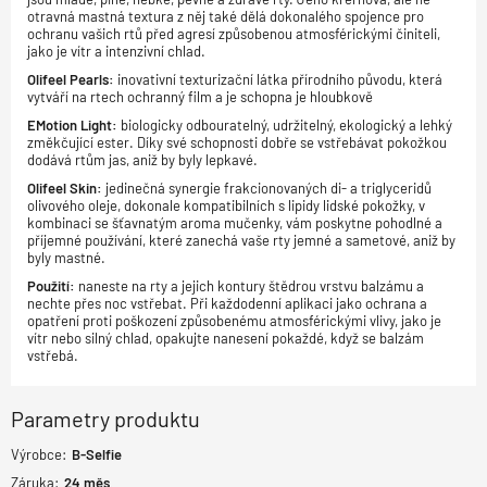
otravná mastná textura z něj také dělá dokonalého spojence pro
ochranu vašich rtů před agresí způsobenou atmosférickými činiteli,
jako je vítr a intenzivní chlad.
Olifeel Pearls:
inovativní texturizační látka přírodního původu, která
vytváří na rtech ochranný film a je schopna je hloubkově
EMotion Light:
biologicky odbouratelný, udržitelný, ekologický a lehký
změkčující ester. Díky své schopnosti dobře se vstřebávat pokožkou
dodává rtům jas, aniž by byly lepkavé.
Olifeel Skin:
jedinečná synergie frakcionovaných di- a triglyceridů
olivového oleje, dokonale kompatibilních s lipidy lidské pokožky, v
kombinaci se šťavnatým aroma mučenky, vám poskytne pohodlné a
příjemné používání, které zanechá vaše rty jemné a sametové, aniž by
byly mastné.
Použití:
naneste na rty a jejich kontury štědrou vrstvu balzámu a
nechte přes noc vstřebat. Při každodenní aplikaci jako ochrana a
opatření proti poškození způsobenému atmosférickými vlivy, jako je
vítr nebo silný chlad, opakujte nanesení pokaždé, když se balzám
vstřebá.
Parametry produktu
Výrobce:
B-Selfie
Záruka:
24
měs.