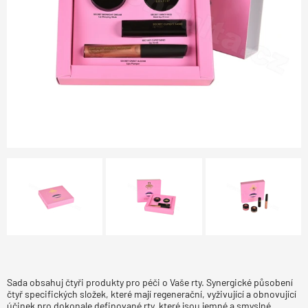
Sada obsahuj čtyři produkty pro péči o Vaše rty. Synergické působení
čtyř specifických složek, které mají regenerační, vyživující a obnovující
účinek pro dokonale definované rty, které jsou jemné a smyslné.