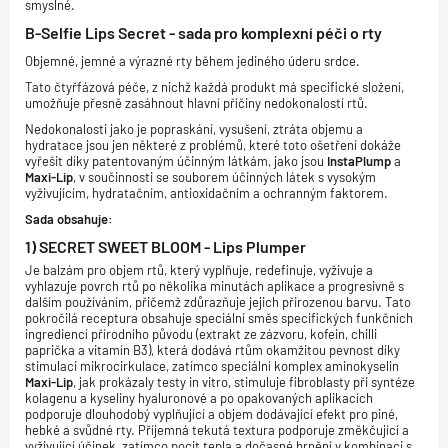
smyslné.
B-Selfie Lips Secret - sada pro komplexní péči o rty
Objemné, jemné a výrazné rty během jediného úderu srdce.
Tato čtyřfázová péče, z nichž každá produkt má specifické složení,
umožňuje přesně zasáhnout hlavní příčiny nedokonalostí rtů.
Nedokonalosti jako je popraskání, vysušení, ztráta objemu a
hydratace jsou jen některé z problémů, které toto ošetření dokáže
vyřešit díky patentovaným účinným látkám, jako jsou
InstaPlump
a
Maxi-Lip
, v součinnosti se souborem účinných látek s vysokým
vyživujícím, hydratačním, antioxidačním a ochranným faktorem.
Sada obsahuje:
1) SECRET SWEET BLOOM - Lips Plumper
Je balzám pro objem rtů, který vyplňuje, redefinuje, vyživuje a
vyhlazuje povrch rtů po několika minutách aplikace a progresivně s
dalším používáním, přičemž zdůrazňuje jejich přirozenou barvu. Tato
pokročilá receptura obsahuje speciální směs specifických funkčních
ingrediencí přírodního původu (extrakt ze zázvoru, kofein, chilli
paprička a vitamín B3), která dodává rtům okamžitou pevnost díky
stimulaci mikrocirkulace, zatímco speciální komplex aminokyselin
Maxi-Lip
, jak prokázaly testy in vitro, stimuluje fibroblasty při syntéze
kolagenu a kyseliny hyaluronové a po opakovaných aplikacích
podporuje dlouhodobý vyplňující a objem dodávající efekt pro piné,
hebké a svůdné rty. Příjemná tekutá textura podporuje změkčující a
vyživující účinek, zatímco pocit tepla a dočasné brnění v kombinaci s