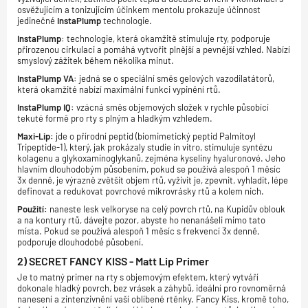
osvěžujícím a tonizujícím účinkem mentolu prokazuje účinnost
jedinečné
InstaPlump
technologie.
InstaPlump:
technologie, která okamžitě stimuluje rty, podporuje
přirozenou cirkulaci a pomáhá vytvořit plnější a pevnější vzhled. Nabízí
smyslový zážitek během několika minut.
InstaPlump VA:
jedná se o speciální směs gelových vazodilatátorů,
která okamžité nabízí maximální funkci vypinění rtů.
InstaPlump IQ:
vzácná směs objemových složek v rychle působící
tekuté formě pro rty s plným a hladkým vzhledem.
Maxi-Lip:
jde o přírodní peptid (biomimetický peptid Palmitoyl
Tripeptide-1), který, jak prokázaly studie in vitro, stimuluje syntézu
kolagenu a glykoxaminoglykanů, zejména kyseliny hyaluronové. Jeho
hlavním dlouhodobým působením, pokud se používá alespoň 1 měsíc
3x denně, je výrazně zvětšit objem rtů, vyživit je, zpevnit, vyhladit, lépe
definovat a redukovat povrchové mikrovrásky rtů a kolem nich.
Použití:
naneste lesk velkoryse na celý povrch rtů, na Kupidův oblouk
a na kontury rtů, dávejte pozor, abyste ho nenanášeli mimo tato
místa. Pokud se používá alespoň 1 měsíc s frekvencí 3x denně,
podporuje dlouhodobé působení.
2) SECRET FANCY KISS - Matt Lip Primer
Je to matný primer na rty s objemovým efektem, který vytváří
dokonale hladký povrch, bez vrásek a záhybů, ideální pro rovnoměrná
nanesení a zintenzivnění vaší oblíbené rtěnky. Fancy Kiss, kromě toho,