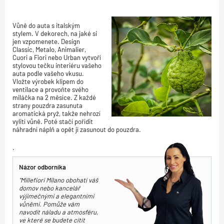
Vůně do auta s italským
stylem. V dekorech, na jaké si
jen vzpomenete. Design
Classic, Metalo, Animalier,
Cuori a Fiori nebo Urban vytvoří
stylovou tečku interiéru vašeho
auta podle vašeho vkusu.
Vložte výrobek klipem do
ventilace a provoňte svého
miláčka na 2 měsíce. Z každé
strany pouzdra zasunuta
aromatická pryž, takže nehrozí
vylití vůně. Poté stačí pořídit
náhradní náplň a opět jí zasunout do pouzdra.
.
Názor odborníka
"Millefiori Milano obohatí váš
domov nebo kancelář
výjimečnými a elegantními
vůněmi. Pomůže vám
navodit náladu a atmosféru,
ve které se budete cítít