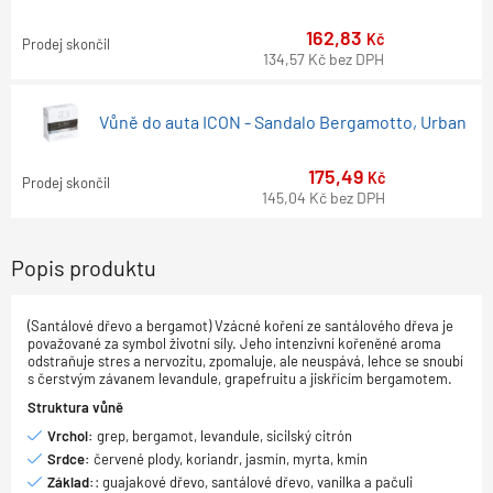
162,83
Kč
Prodej skončil
134,57
Kč
bez DPH
Vůně do auta ICON - Sandalo Bergamotto, Urban
175,49
Kč
Prodej skončil
145,04
Kč
bez DPH
Popis produktu
(Santálové dřevo a bergamot) Vzácné koření ze santálového dřeva je
považované za symbol životní síly. Jeho intenzivní kořeněné aroma
odstraňuje stres a nervozitu, zpomaluje, ale neuspává, lehce se snoubí
s čerstvým závanem levandule, grapefruitu a jiskřícím bergamotem.
Struktura vůně
Vrchol:
grep, bergamot, levandule, sicilský citrón
Srdce:
červené plody, koriandr, jasmín, myrta, kmín
Základ:
: guajakové dřevo, santálové dřevo, vanilka a pačuli