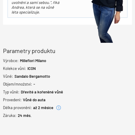
uvolnění a sami sebou.", říká
Andrea, která se na vůně
léta specializuje.
Parametry produktu
Výrobce:
Millefiori Milano
Kolekce vůní:
ICON
Vůně:
Sandalo Bergamotto
Objem/množství:
-
Typ vůně:
Dřevité a kořeněné vůně
Provedení:
Vůně do auta
Délka provonění:
až 2 měsíce
Záruka:
24
měs.