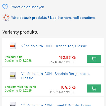
Přidat do oblíbených
Máte dotaz k produktu? Napište nám, rádi poradíme.
Varianty produktu
Vůně do auta ICON - Orange Tea, Classic
162,93
Poslední 3 ks
Kč
Odešleme
10.8.2026
134,65
Kč
bez DPH
Vůně do auta ICON - Sandalo Bergamotto,
Classic
164,3
Skladem více než 10 ks
Kč
Odešleme
10.8.2026
135,78
Kč
bez DPH
Vůně do auta ICON - Legni & Spezie, Urban