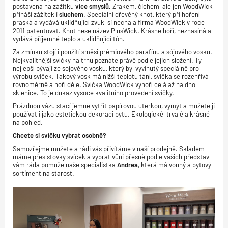
postavena na zážitku
více smyslů.
Zrakem, čichem, ale jen WoodWick
přináší zážitek i
sluchem
. Speciální dřevěný knot, který při hoření
praská a vydává uklidňující zvuk, si nechala firma WoodWick v roce
2011 patentovat. Knot nese název PlusWick. Krásně hoří, nezhasíná a
vydává příjemné teplo a uklidňující tón.
Za zmínku stojí i použití směsi prémiového parafínu a sójového vosku.
Nejkvalitnější svíčky na trhu poznáte právě podle jejich složení. Ty
nejlepší bývají ze sójového vosku, který byl vyvinutý speciálně pro
výrobu svíček. Takový vosk má nižší teplotu tání, svíčka se rozehřívá
rovnoměrně a hoří déle. Svíčka WoodWick vyhoří celá až na dno
sklenice. To je důkaz vysoce kvalitního provedení svíčky.
Prázdnou vázu stačí jemně vytřít papírovou utěrkou, vymýt a můžete ji
používat i jako estetickou dekoraci bytu. Ekologické, trvalé a krásné
na pohled.
Chcete si svíčku vybrat osobně?
Samozřejmě můžete a rádi vás přivítáme v naší prodejně. Skladem
máme přes stovky svíček a vybrat vůni přesně podle vašich představ
vám ráda pomůže naše specialistka
Andrea
, která má vonný a bytový
sortiment na starost.