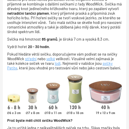
příjemně se kombinuje s dalšími svíčkami z řady WoodWick. Svíčka má
dřevěný knot jedinečného křížkového tvaru, který po zapálení vytvoří
netradiční tančící plamen
, který příjemně praská a připomíná zvuk
hořícího krbu. Při hoření svíčky se tvoří voskové jezírko, ze kterého se
uvolňuje intenzivní vůně. Tato malá svíčka se skvěle hodí pro navození
romantické atmosféry a také je oblíbená jako milý dárek, který potěší
široké spektrum lidí.
Svíčka má hmotnost
85 gramů
, je široká 7 cm a vysoká 8,3 cm.
Vydrží hořet
20 - 30 hodin
.
Pokud hledáte větší svíčku, doporučujeme vám podívat se na svíčky
WoodWick
střední
nebo
velké
velikosti. Vizuálně velmi zajímavá je
také kolekce svíček ve tvaru
lodi
. Nejmenší v nabídce jsou
svíčky
Petite
, které jsou vhodné pro testování vůní nebo jako cestovní balení.
Proč byste měli chtít svíčku WoodWick?
Je to určitě jedna z nejkvalitnějších svíček na trhu. Sláva značky byla