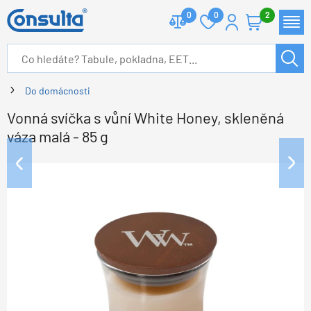
0
0
2
Do domácnosti
Vonná svíčka s vůní White Honey, skleněná
váza malá - 85 g