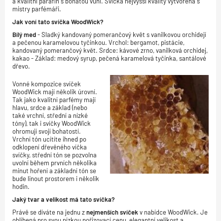
a kvalitní parafín s bohatou vůní. Svíčka nejvyšší kvality vytvořená s
mistry parfémáři.
Jak voní tato svíčka WoodWick?
Bílý med
- Sladký kandovaný pomerančový květ s vanilkovou orchidejí
a pečenou karamelovou tyčinkou. Vrchol: bergamot, pistácie,
kandovaný pomerančový květ. Srdce: kávové zrno, vanilková orchidej,
kakao - Základ: medový syrup, pečená karamelová tyčinka, santálové
dřevo.
Vonné kompozice svíček
WoodWick mají několik úrovní.
Tak jako kvalitní parfémy mají
hlavu, srdce a základ (nebo
také vrchní, střední a nízké
tóny), tak i svíčky WoodWick
ohromují svojí bohatostí.
Vrchní tón ucítíte ihned po
odklopení dřevěného víčka
svíčky, střední tón se pozvolna
uvolní během prvních několika
minut hoření a základní tón se
bude linout prostorem i několik
hodin.
Jaký tvar a velikost má tato svíčka?
Právě se díváte na jednu z
nejmenších svíček
v nabídce WoodWick. Je
oblíbená pro svou nízkou pořizovací cenu, elegantní velikost a