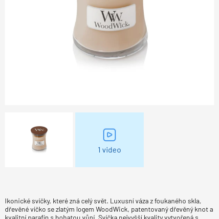
1 video
Ikonické svíčky, které zná celý svět. Luxusní váza z foukaného skla,
dřevěné víčko se zlatým logem WoodWick, patentovaný dřevěný knot a
kvalitní parafín s bohatou vůní. Svíčka nejvyšší kvality vytvořená s