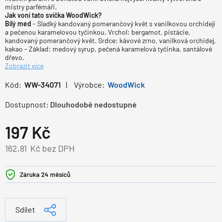
mistry parfémáři.
Jak voní tato svíčka WoodWick?
Bílý med
- Sladký kandovaný pomerančový květ s vanilkovou orchidejí
a pečenou karamelovou tyčinkou. Vrchol: bergamot, pistácie,
kandovaný pomerančový květ. Srdce: kávové zrno, vanilková orchidej,
kakao - Základ: medový syrup, pečená karamelová tyčinka, santálové
dřevo.
Zobrazit více
Kód:
WW-34071
Výrobce:
WoodWick
Dostupnost:
Dlouhodobě nedostupné
197
Kč
162,81
Kč bez DPH
Záruka 24 měsíců
Sdílet