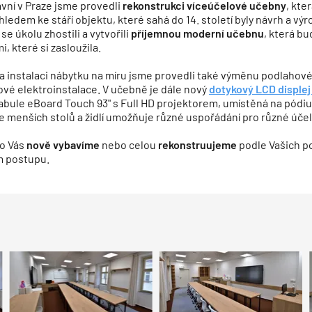
vní v Praze jsme provedli
rekonstrukci víceúčelové učebny
, kte
zhledem ke stáří objektu, které sahá do 14. století byly návrh a v
se úkolu zhostili a vytvořili
příjemnou moderní učebnu
, která b
, které si zasloužila.
 instalaci nábytku na míru jsme provedli také výměnu podlahové 
ové elektroinstalace. V učebně je dále nový
dotykový LCD disple
tabule eBoard Touch 93" s Full HD projektorem, umístěná na pódiu.
e menších stolů a židlí umožňuje různé uspořádání pro různé úče
ro Vás
nově vybavíme
nebo celou
rekonstruujeme
podle Vašich p
m postupu.