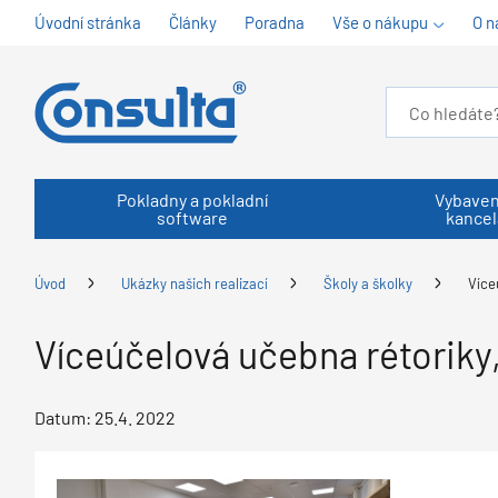
Úvodní stránka
Články
Poradna
Vše o nákupu
O n
Pokladny a pokladní
Vybaven
software
kancel
Úvod
Ukázky našich realizací
Školy a školky
Více
Víceúčelová učebna rétoriky,
Datum:
25.4. 2022