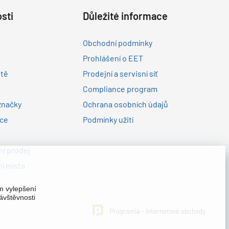
sti
Důležité informace
Obchodní podmínky
Prohlášení o EET
ltě
Prodejní a servisní síť
Compliance program
značky
Ochrana osobních údajů
nce
Podmínky užití
í prodej
í místa
em vylepšení
ávštěvnosti
Programia - internetové obchody