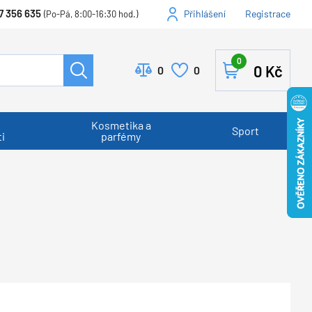
7 356 635
Přihlášení
Registrace
(Po-Pá, 8:00-16:30 hod.)
0
0
Kč
0
0
Kosmetika a
Sport
i
parfémy