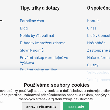
Tipy, triky a dotazy
O společno
Poradíme Vám
Kontakt
mi
Blog
O nás
Mohlo by Vás zajímat
Lidé v Consu
E-booky ke stažení zdarma
Náš příběh
Slovník pojmů
Zastoupené 
Privátní nákup v prodejně ve
Naše refere
Vyškově
Služby
Privátní nákup on-line
Velkoobchodn
Volná pracovn
Používáme soubory cookies
ové stránky používají soubory cookies a další sledovací nástroje s cíl
ského prostředí, zobrazení přizpůsobeného obsahu a reklam, analýzy n
webových stránek a zjištění zdroje návštěvnosti.
na.
UPRAVIT PŘEDVOLBY
SOUHLASÍM