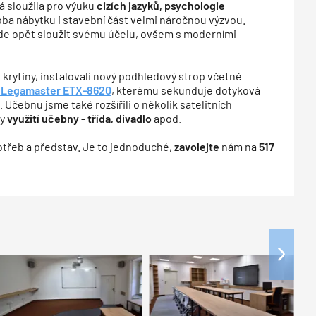
rá sloužila pro výuku
cizích jazyků, psychologie
ýroba nábytku i stavební část velmi náročnou výzvou.
ude opět sloužit svému účelu, ovšem s moderními
krytiny, instalovali nový podhledový strop včetně
j Legamaster ETX-8620
, kterému sekunduje dotyková
 Učebnu jsme také rozšířili o několik satelitních
ly
využití učebny - třída, divadlo
apod.
otřeb a představ. Je to jednoduché,
zavolejte
nám na
517