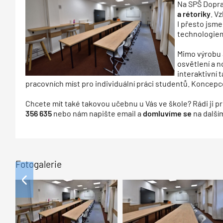
Na SPŠ Dopra
a rétoriky
. V
I přesto jsme 
technologiemi
Mimo výrobu a
osvětlení a n
interaktivní 
pracovních míst pro individuální práci studentů. Koncepc
Chcete mít také takovou učebnu u Vás ve škole? Rádi ji p
356 635
nebo nám napište email a
domluvíme se
na další
Fotogalerie