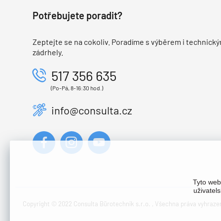
Potřebujete poradit?
Zeptejte se na cokoliv. Poradíme s výběrem i technický
zádrhely.
517 356 635
(Po-Pá, 8-16:30 hod.)
info@consulta.cz
Tyto web
uživatel
Copyright © 2022 Consulta Bürotechnik s.r.o. , Všechna práva vyhraze