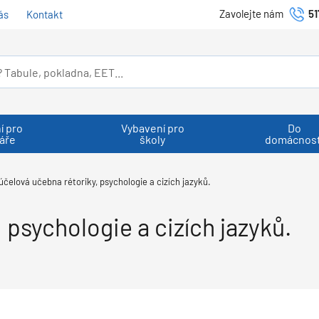
Zavolejte nám
51
ás
Kontakt
í pro
Vybavení pro
Do
áře
školy
domácnost
účelová učebna rétoriky, psychologie a cizích jazyků.
 psychologie a cizích jazyků.