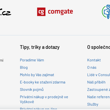
Tipy, triky a dotazy
O společno
Poradíme Vám
Kontakt
mi
Blog
O nás
Mohlo by Vás zajímat
Lidé v Consu
E-booky ke stažení zdarma
Náš příběh
Slovník pojmů
Zastoupené 
Privátní nákup v prodejně ve
Naše refere
Vyškově
Služby
Privátní nákup on-line