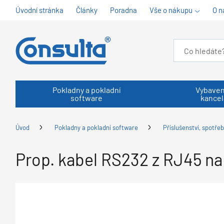
Úvodní stránka
Články
Poradna
Vše o nákupu
O n
Pokladny a pokladní
Vybaven
software
kancel
Úvod
Pokladny a pokladní software
Příslušenství, spotřeb
Prop. kabel RS232 z RJ45 n