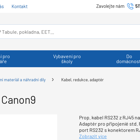
Zavolejte nám
51
ás
Kontakt
í pro
Vybavení pro
Do
áře
školy
domácnost
ní materiál a náhradní díly
Kabel, redukce, adaptér
a Canon9
Prop. kabel RS232 z RJ45 n
Adaptér pro připojeníé std.
port RS232 s konektorem R
Zobrazit více