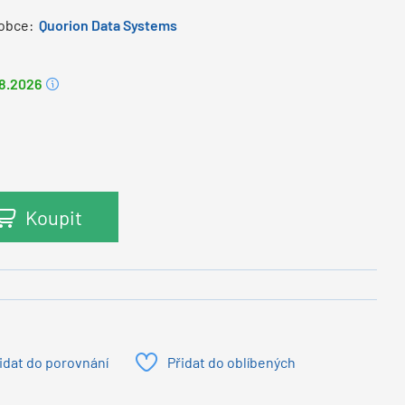
obce:
Quorion Data Systems
.8.2026
Koupit
idat do porovnání
Přidat do oblíbených