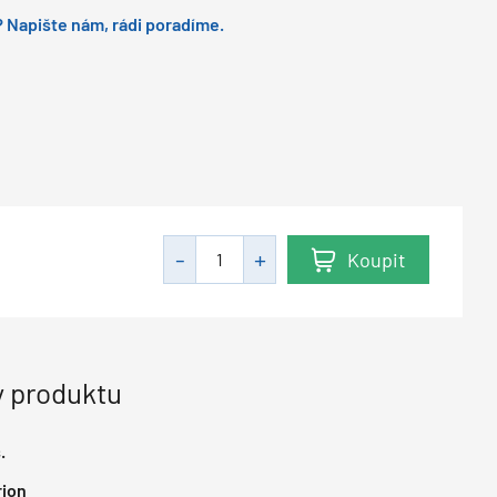
 Napište nám, rádi poradíme.
Koupit
H
 produktu
.
rion