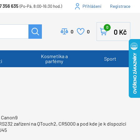
7 356 635
Přihlášení
Registrace
(Po-Pá, 8:00-16:30 hod.)
0
0
Kč
0
0
Kosmetika a
Sport
i
parfémy
a Canon9
 RS232 zařízení na QTouch2, CR5000 a pod kde je k dispozici
J45