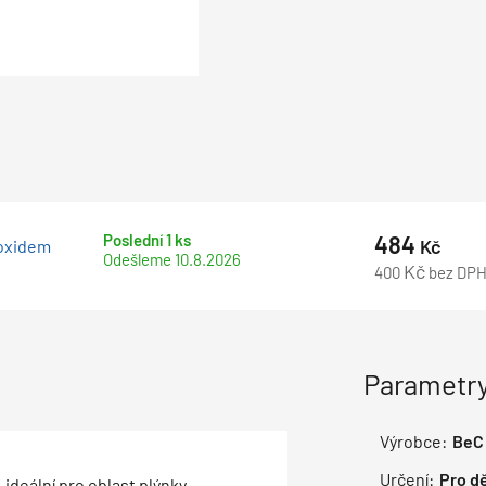
Poslední 1 ks
484
Kč
 oxidem
Odešleme
10.8.2026
Kč
400
bez DP
Parametry
Výrobce:
BeC
Určení:
Pro dě
deální pro oblast plýnky.