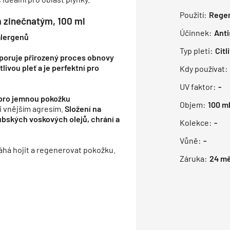
Použití:
Rege
 zinečnatým, 100 ml
Účinnek:
Anti
alergenů
Typ pleti:
Citl
dporuje přirozený proces obnovy
livou pleť a je perfektní pro
Kdy používat:
UV faktor:
-
 pro jemnou pokožku
Objem:
100
m
i vnějším agresím.
Složení na
bských voskových olejů, chrání a
Kolekce:
-
Vůně:
-
áhá hojit a regenerovat pokožku.
Záruka:
24
mě