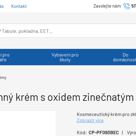
Zavolejte nám
51
ás
Kontakt
í pro
Vybavení pro
Do
áře
školy
domácnost
rémy
nný krém s oxidem zinečnatým 
Kosmeceutický krém pro zkli
Zobrazit více
Kód:
CP-PF093BEC
Výr