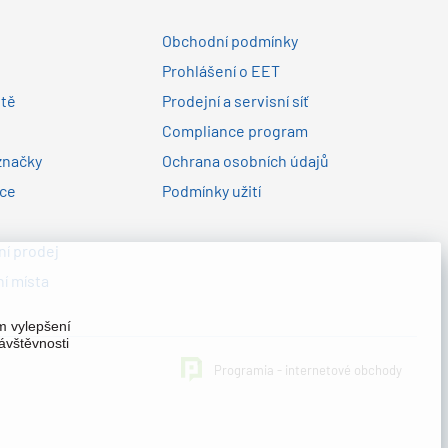
Obchodní podmínky
Prohlášení o EET
ltě
Prodejní a servisní síť
Compliance program
značky
Ochrana osobních údajů
nce
Podmínky užití
í prodej
í místa
em vylepšení
ávštěvnosti
Programia - internetové obchody