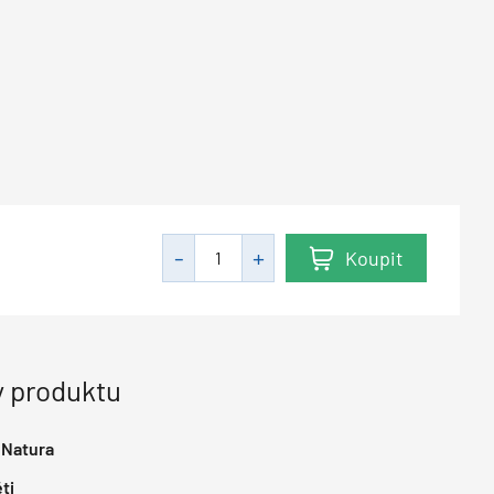
Koupit
H
 produktu
 Natura
ti