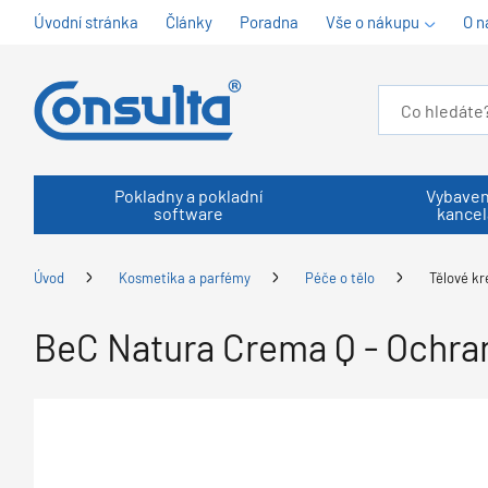
Úvodní stránka
Články
Poradna
Vše o nákupu
O n
Pokladny a pokladní
Vybaven
software
kancel
Úvod
Kosmetika a parfémy
Péče o tělo
Tělové k
BeC Natura Crema Q - Ochra