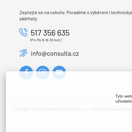
Zeptejte se na cokoliv. Poradíme s výběrem i technický
zádrhely.
517 356 635
(Po-Pá, 8-16:30 hod.)
info@consulta.cz
Tyto web
uživatel
Copyright © 2022 Consulta Bürotechnik s.r.o. , Všechna práva vyhraze