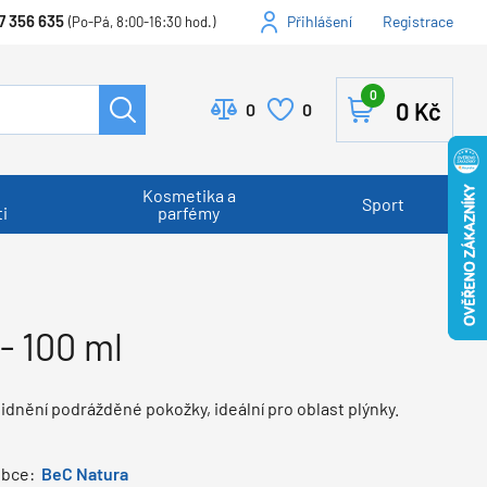
7 356 635
Přihlášení
Registrace
(Po-Pá, 8:00-16:30 hod.)
0
0
Kč
0
0
Kosmetika a
Sport
i
parfémy
- 100 ml
dnění podrážděné pokožky, ideální pro oblast plýnky.
obce:
BeC Natura