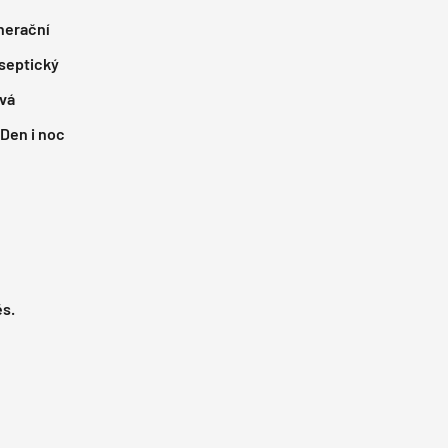
nerační
septický
ivá
Den i noc
l
s.