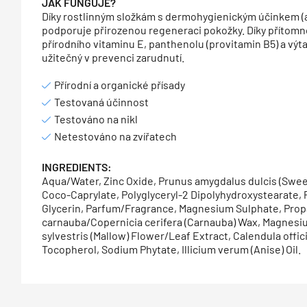
JAK FUNGUJE?
Díky rostlinným složkám s dermohygienickým účinkem (an
podporuje přirozenou regeneraci pokožky. Díky přítomno
přírodního vitaminu E, panthenolu (provitamin B5) a výt
užitečný v prevenci zarudnutí.
Přírodní a organické přísady
Testovaná účinnost
Testováno na nikl
Netestováno na zvířatech
INGREDIENTS:
Aqua/Water, Zinc Oxide, Prunus amygdalus dulcis (Swee
Coco-Caprylate, Polyglyceryl-2 Dipolyhydroxystearate, P
Glycerin, Parfum/Fragrance, Magnesium Sulphate, Prop
carnauba/Copernicia cerifera (Carnauba) Wax, Magnesiu
sylvestris (Mallow) Flower/Leaf Extract, Calendula offici
Tocopherol, Sodium Phytate, Illicium verum (Anise) Oil.