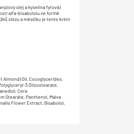
ýzový olej a kyselina fytová)
sti alfa-bisabololu ve formě
ažků slézu a měsíčku je tento krém
t Almond) Oil, Cocoglycerides,
olyglyceryl-3 Diisostearate,
anediol, Cera
m Stearate, Panthenol, Malva
nalis Flower Extract, Bisabolol,