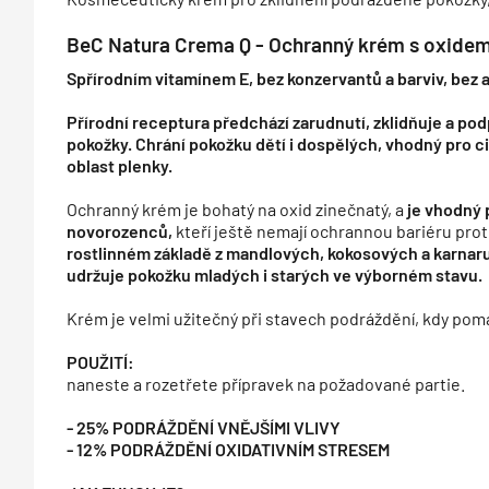
BeC Natura Crema Q - Ochranný krém s oxidem
Spřírodním vitamínem E, bez konzervantů a barviv, bez 
Přírodní receptura předchází zarudnutí, zklidňuje a po
pokožky. Chrání pokožku dětí i dospělých, vhodný pro cit
oblast plenky.
Ochranný krém je bohatý na oxid zinečnatý, a
je vhodný
novorozenců,
kteří ještě nemají ochrannou bariéru prot
rostlinném základě z mandlových, kokosových a karnaru
udržuje pokožku mladých i starých ve výborném stavu.
Krém je velmi užitečný při stavech podráždění, kdy pom
POUŽITÍ:
naneste a rozetřete přípravek na požadované partie.
- 25% PODRÁŽDĚNÍ VNĚJŠÍMI VLIVY
- 12% PODRÁŽDĚNÍ OXIDATIVNÍM STRESEM