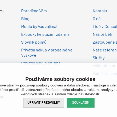
Poradíme Vám
Kontakt
mi
Blog
O nás
Mohlo by Vás zajímat
Lidé v Consu
E-booky ke stažení zdarma
Náš příběh
Slovník pojmů
Zastoupené 
Privátní nákup v prodejně ve
Naše refere
Vyškově
Služby
Privátní nákup on-line
Velkoobchodn
Volná pracovn
Používáme soubory cookies
ové stránky používají soubory cookies a další sledovací nástroje s cíl
ského prostředí, zobrazení přizpůsobeného obsahu a reklam, analýzy n
webových stránek a zjištění zdroje návštěvnosti.
na.
UPRAVIT PŘEDVOLBY
SOUHLASÍM