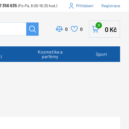
7 356 635
Přihlášení
Registrace
(Po-Pá, 8:00-16:30 hod.)
0
0
Kč
0
0
Kosmetika a
Sport
i
parfémy