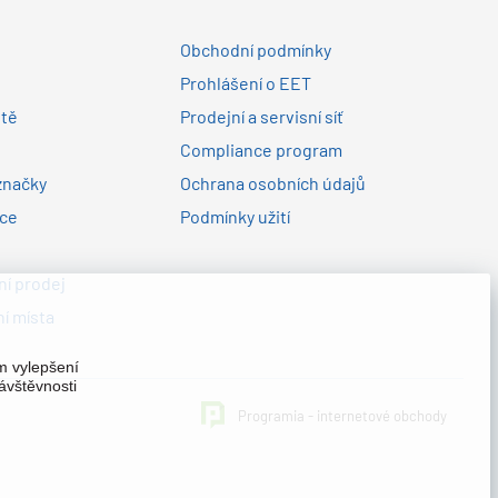
Obchodní podmínky
Prohlášení o EET
ltě
Prodejní a servisní síť
Compliance program
značky
Ochrana osobních údajů
nce
Podmínky užití
í prodej
í místa
em vylepšení
ávštěvnosti
Programia - internetové obchody