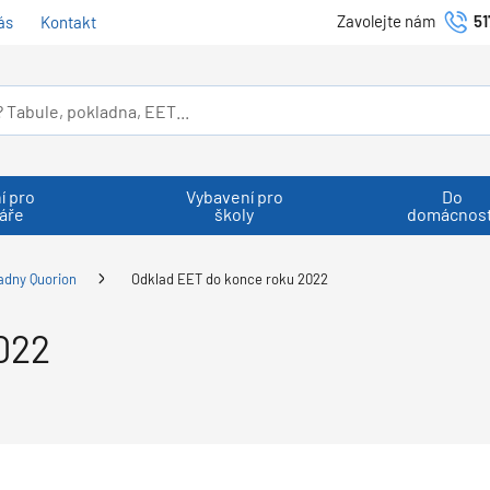
Zavolejte nám
51
ás
Kontakt
í pro
Vybavení pro
Do
áře
školy
domácnost
adny Quorion
Odklad EET do konce roku 2022
022