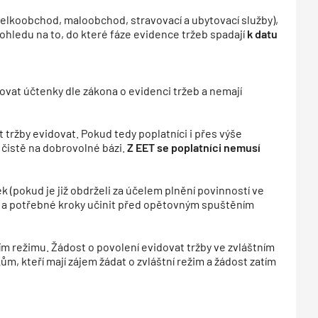
 velkoobchod, maloobchod, stravovací a ubytovací služby),
hledu na to, do které fáze evidence tržeb spadají
k datu
vat účtenky dle zákona o evidenci tržeb a nemají
 tržby evidovat. Pokud tedy poplatníci i přes výše
e čistě na dobrovolné bázi.
Z EET se poplatníci nemusí
k (pokud je již obdrželi za účelem plnění povinností ve
it a potřebné kroky učinit před opětovným spuštěním
ním režimu. Žádost o povolení evidovat tržby ve zvláštním
 kteří mají zájem žádat o zvláštní režim a žádost zatím