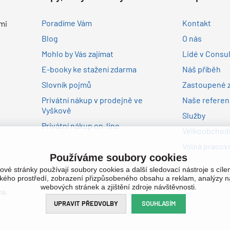
Poradíme Vám
Kontakt
mi
Blog
O nás
Mohlo by Vás zajímat
Lidé v Consu
E-booky ke stažení zdarma
Náš příběh
Slovník pojmů
Zastoupené 
Privátní nákup v prodejně ve
Naše refere
Vyškově
Služby
Privátní nákup on-line
Velkoobchodn
Volná pracovn
Používáme soubory cookies
ové stránky používají soubory cookies a další sledovací nástroje s cíl
ského prostředí, zobrazení přizpůsobeného obsahu a reklam, analýzy n
webových stránek a zjištění zdroje návštěvnosti.
na.
UPRAVIT PŘEDVOLBY
SOUHLASÍM