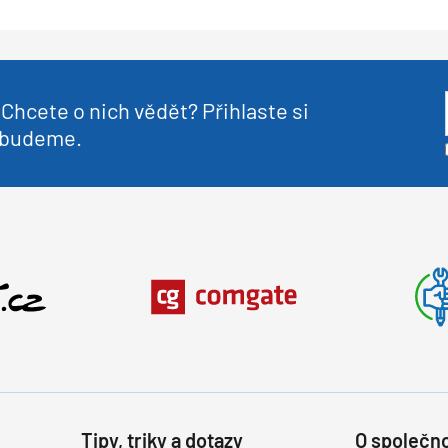
Chcete o nich vědět? Přihlaste si
nebudeme.
Tipy, triky a dotazy
O společno