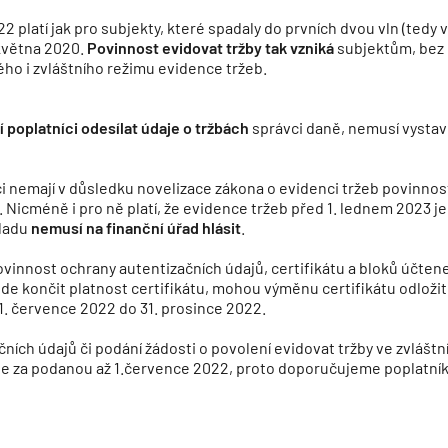
2 platí jak pro subjekty, které spadaly do prvních dvou vln (tedy
.května 2020.
Povinnost evidovat tržby tak vzniká
subjektům, bez o
ho i zvláštního režimu evidence tržeb.
poplatníci odesílat údaje o tržbách
správci daně, nemusí vystavo
ci nemají v důsledku novelizace zákona o evidenci tržeb povinnost
. Nicméně i pro ně platí, že evidence tržeb před 1. lednem 2023 j
kladu
nemusí na finanční úřad hlásit
.
ovinnost ochrany autentizačních údajů, certifikátu a bloků účtene
bude končit platnost certifikátu, mohou výměnu certifikátu odlož
1. července 2022 do 31. prosince 2022.
ačních údajů či podání žádosti o povolení evidovat tržby ve zvlášt
e za podanou až 1.července 2022, proto doporučujeme poplatníkům,