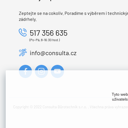
Zeptejte se na cokoliv. Poradíme s výběrem i technický
zádrhely.
517 356 635
(Po-Pá, 8-16:30 hod.)
info@consulta.cz
Tyto web
uživatel
Copyright © 2022 Consulta Bürotechnik s.r.o. , Všechna práva vyhraze