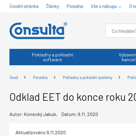
Úvodní stránka
Články
Poradna
Vše o nákupu
O n
Pokladny a pokladní
Vybaven
software
kancel
Úvod
Poradna
Pokladny a pokladní systémy
Pokl
Odklad EET do konce roku 2
Autor:
Konecký Jakub
Datum:
9.11. 2020
Aktualizováno 9.11.2020