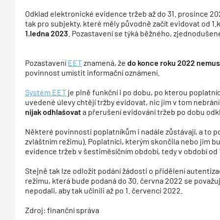
Odklad elektronické evidence tržeb až do 31. prosince 202
tak pro subjekty, které měly původně začít evidovat od 1
1.ledna 2023
. Pozastavení se týká běžného, zjednodušené
Pozastavení
EET
znamená, že
do konce roku 2022 nemusí 
povinnost umístit informační oznámení.
Systém EET
je plně funkční i po dobu, po kterou poplatní
uvedené úlevy chtějí tržby evidovat, nic jim v tom nebrání
nijak odhlašovat
a přerušení evidování tržeb po dobu od
Některé povinnosti poplatníkům i nadále zůstávají, a to p
zvláštním režimu). Poplatníci, kterým skončila nebo jim 
evidence tržeb v šestiměsíčním období, tedy v období od 
Stejně tak lze odložit podání žádosti o přidělení autentiz
režimu, která bude podaná do 30. června 2022 se považuj
nepodali, aby tak učinili až po 1. červenci 2022.
Zdroj: finanční správa