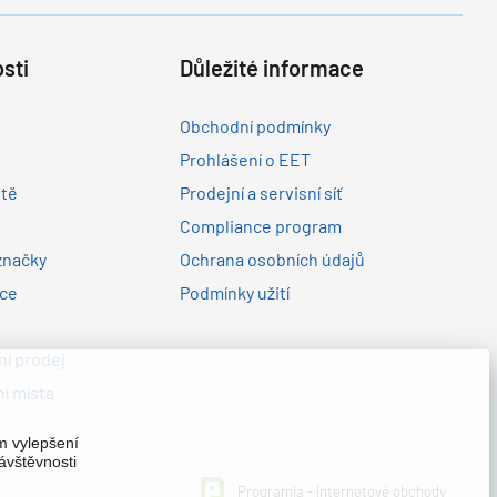
sti
Důležité informace
Obchodní podmínky
Prohlášení o EET
ltě
Prodejní a servisní síť
Compliance program
značky
Ochrana osobních údajů
nce
Podmínky užití
í prodej
í místa
em vylepšení
ávštěvnosti
Programia - internetové obchody