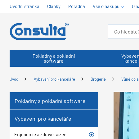
Úvodní stránka
Články
Poradna
Vše o nákupu
O n
Pokladny a pokladní
Vybaven
software
kancel
Úvod
Vybavení pro kanceláře
Drogerie
Vůně do a
Pokladny a pokladní software
Vybavení pro kanceláře
Ergonomie a zdravé sezení