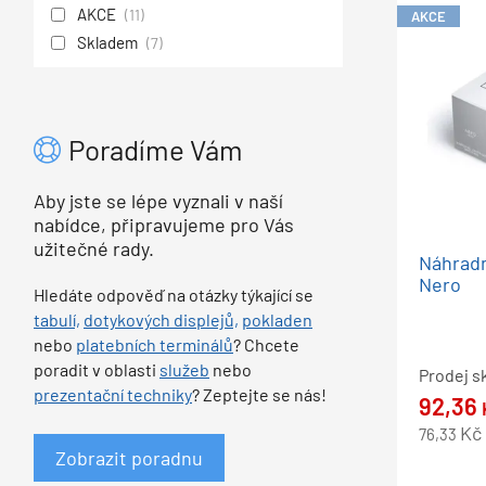
AKCE
(11)
AKCE
Skladem
(7)
Poradíme Vám
Aby jste se lépe vyznali v naší
nabídce, připravujeme pro Vás
užitečné rady.
Náhradn
Nero
Hledáte odpověď na otázky týkající se
tabulí,
dotykových displejů,
pokladen
nebo
platebních terminálů
? Chcete
poradit v oblasti
služeb
nebo
Prodej s
prezentační techniky
? Zeptejte se nás!
92,36
Kč
76,33
Zobrazit poradnu