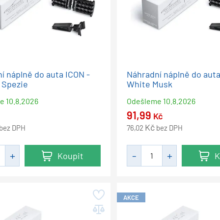
í náplně do auta ICON -
Náhradní náplně do auta
 Spezie
White Musk
me
10.8.2026
Odešleme
10.8.2026
91,99
Kč
Kč
bez DPH
76,02
bez DPH
Koupit
K
AKCE