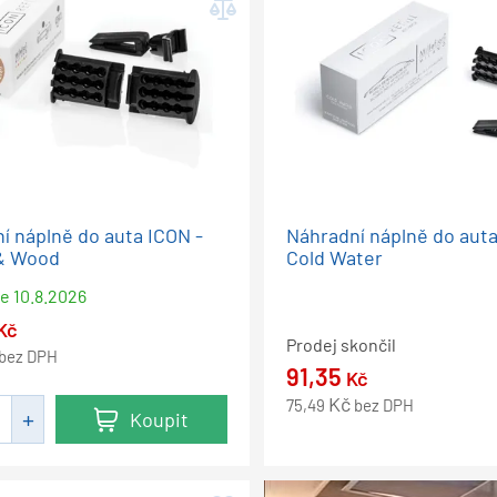
í náplně do auta ICON -
Náhradní náplně do auta
 & Wood
Cold Water
me
10.8.2026
Kč
Prodej skončil
bez DPH
91,35
Kč
Kč
75,49
bez DPH
Koupit