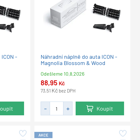
 ICON -
Náhradní náplně do auta ICON -
Magnolia Blossom & Wood
Odešleme
10.8.2026
88,95
Kč
Kč
73,51
bez DPH
oupit
Koupit
AKCE