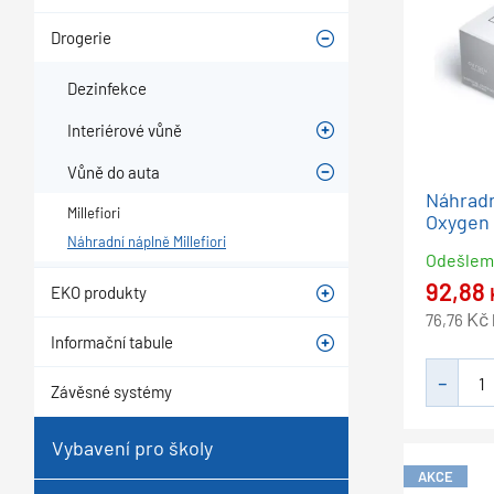
Drogerie
Dezinfekce
Interiérové vůně
Vůně do auta
Náhradn
Millefiori
Oxygen
Náhradní náplně Millefiori
Odešle
92,88
EKO produkty
Kč
76,76
Informační tabule
Závěsné systémy
Vybavení pro školy
AKCE