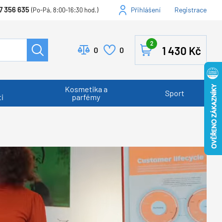
7 356 635
Přihlášení
Registrace
(Po-Pá, 8:00-16:30 hod.)
2
1 430
Kč
0
0
Kosmetika a
Sport
i
parfémy