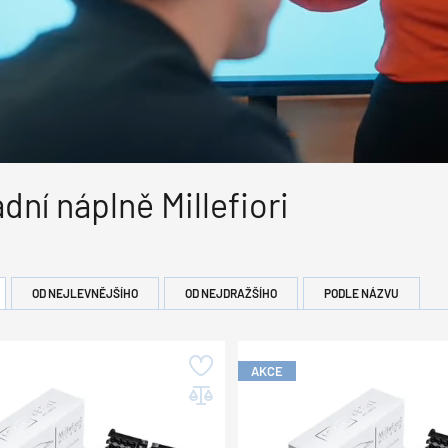
dní náplně Millefiori
OD NEJLEVNĚJŠÍHO
OD NEJDRAŽŠÍHO
PODLE NÁZVU
AKCE