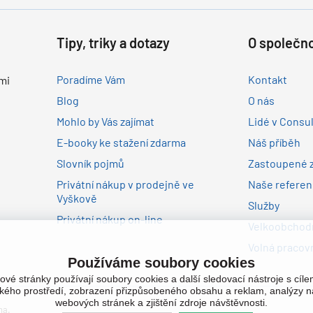
Tipy, triky a dotazy
O společno
Poradíme Vám
Kontakt
mi
Blog
O nás
Mohlo by Vás zajímat
Lidé v Consu
E-booky ke stažení zdarma
Náš příběh
Slovník pojmů
Zastoupené 
Privátní nákup v prodejně ve
Naše refere
Vyškově
Služby
Privátní nákup on-line
Velkoobchodn
Volná pracovn
Používáme soubory cookies
ové stránky používají soubory cookies a další sledovací nástroje s cíl
ského prostředí, zobrazení přizpůsobeného obsahu a reklam, analýzy n
webových stránek a zjištění zdroje návštěvnosti.
na.