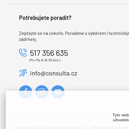
Potřebujete poradit?
Zeptejte se na cokoliv. Poradíme s výběrem i technický
zádrhely.
517 356 635
(Po-Pá, 8-16:30 hod.)
info@consulta.cz
Tyto web
uživatel
Copyright © 2022 Consulta Bürotechnik s.r.o. , Všechna práva vyhraze