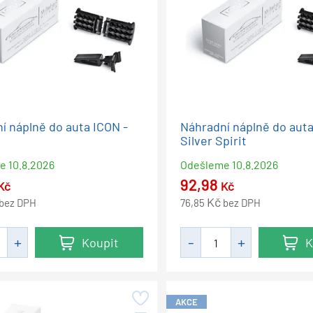
í náplně do auta ICON -
Náhradní náplně do auta
Silver Spirit
me
10.8.2026
Odešleme
10.8.2026
92,98
Kč
Kč
Kč
bez DPH
76,85
bez DPH
Koupit
K
AKCE