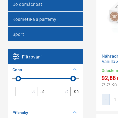
Do domácnosti
Kosmetika a parfémy
Sport
Náhradn
Filtrování
Vanilla
Cena
Odešle
92,88
Kč
76,76
až
Kč
Příznaky