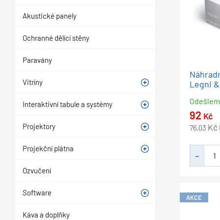
Akustické panely
Ochranné dělící stěny
Paravány
Náhradn
Vitríny
Legni &
Odešle
Interaktivní tabule a systémy
92
Kč
Kč
Projektory
76,03
Projekční plátna
Ozvučení
Software
AKCE
Káva a doplňky