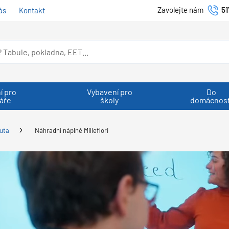
Zavolejte nám
51
ás
Kontakt
í pro
Vybavení pro
Do
áře
školy
domácnost
uta
Náhradní náplně Millefiori