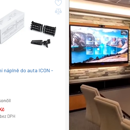
í náplně do auta ICON -
končil
Kč
bez DPH