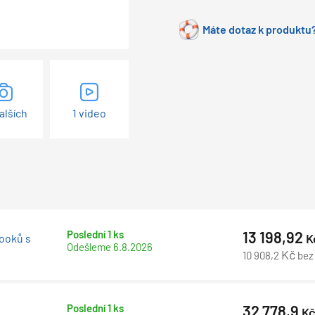
Máte dotaz k produktu?
alších
1 video
Poslední 1 ks
13 198,92
K
booků s
Odešleme
6.8.2026
Kč
10 908,2
bez
Poslední 1 ks
32 778,9
K