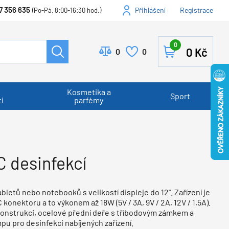
7 356 635
Přihlášení
Registrace
(Po-Pá, 8:00-16:30 hod.)
0
0
Kč
0
0
Kosmetika a
Sport
i
parfémy
C desinfekcí
abletů nebo notebooků s velikostí displeje do 12". Zařízení je
konektoru a to výkonem až 18W (5V / 3A, 9V / 2A, 12V / 1,5A).
konstrukci, ocelové přední deře s tříbodovým zámkem a
pu pro desinfekci nabíjených zařízení.