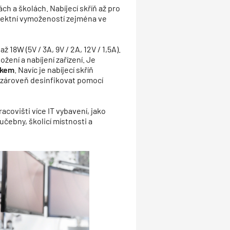
ách a školách. Nabíjecí skříň až pro
erfektní vymožeností zejména ve
ž 18W (5V / 3A, 9V / 2A, 12V / 1,5A).
ení a nabíjení zařízení. Je
mkem
. Navíc je nabíjecí skříň
é zároveň desinfikovat pomocí
covišti více IT vybavení, jako
učebny, školicí místnosti a