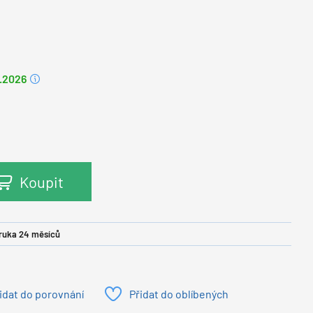
8.2026
Koupit
ruka 24 měsíců
idat do porovnání
Přidat do oblíbených