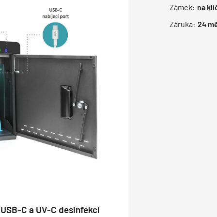
Zámek:
na klí
Záruka:
24
mě
s USB-C a UV-C desinfekcí