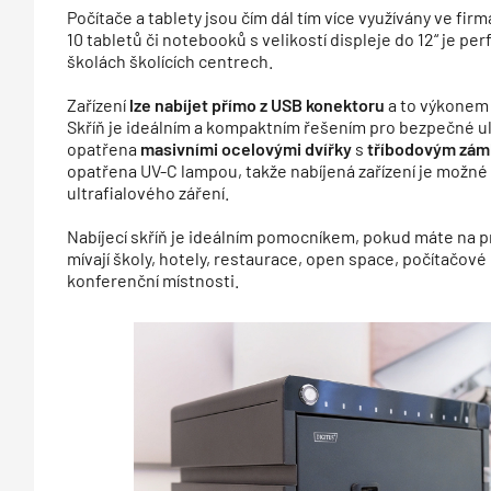
Počítače a tablety jsou čím dál tím více využívány ve firm
10 tabletů či notebooků s velikostí displeje do 12“ je p
školách školících centrech.
Zařízení
lze nabíjet
přímo z USB konektoru
a to výkonem a
Skříň je ideálním a kompaktním řešením pro bezpečné ulož
opatřena
masivními ocelovými dvířky
s
tříbodovým zá
opatřena UV-C lampou, takže nabíjená zařízení je možn
ultrafialového záření.
Nabíjecí skříň je ideálním pomocníkem, pokud máte na pra
mívají školy, hotely, restaurace, open space, počítačové 
konferenční místnosti.