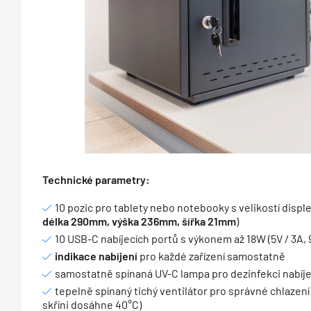
Technické parametry:
10 pozic pro tablety nebo notebooky s velikostí displej
délka 290mm, výška 236mm, šířka 21mm
)
10 USB-C nabíjecích portů s výkonem až 18W (5V / 3A, 9V
indikace nabíjení
pro každé zařízení samostatně
samostatně spínaná UV-C lampa pro dezinfekci nabíje
tepelně spínaný tichý ventilátor pro správné chlazení 
skříni dosáhne 40°C)