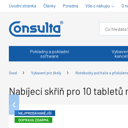
Úvodní stránka
Články
Poradna
Vše o nákupu
O n
Pokladny a pokladní
Vybaven
software
kancel
Úvod
Vybavení pro školy
Notebooky počítače a příslušens
Nabíjecí skříň pro 10 tablet
NEJPRODÁVANĚJŠÍ
DOPRAVA ZDARMA