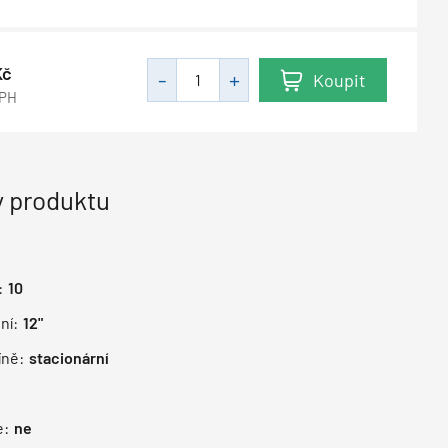
Kč
Koupit
DPH
 produktu
:
10
ní:
12"
íně:
stacionární
e:
ne