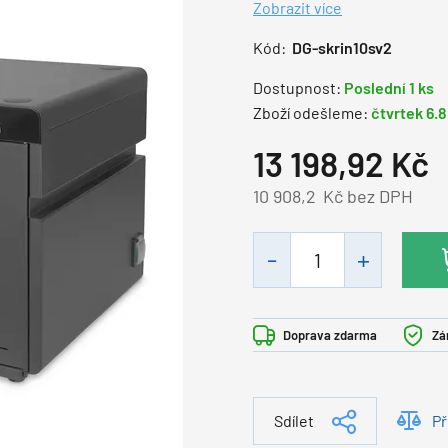
Zobrazit více
Kód:
DG-skrin10sv2
Dostupnost:
Poslední 1 ks
Zboží odešleme:
čtvrtek 6.
13 198,92
Kč
10 908,2
Kč bez DPH
Doprava zdarma
Zá
Sdílet
Př