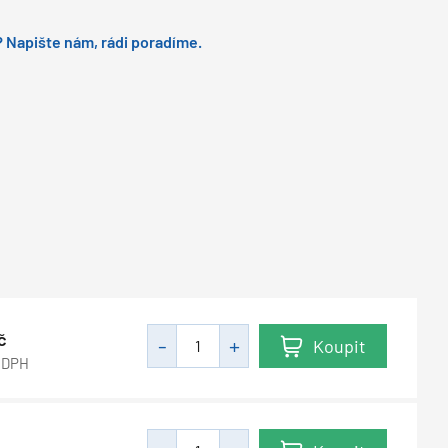
 Napište nám, rádi poradíme.
č
Koupit
 DPH
č