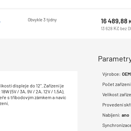
Obvykle 3 týdny
16 489,88
o
Kč
13 628
bez 
Parametry
Výrobce:
OEM
Počet zařízení
ostí displeje do 12". Zařízení je
W (5V / 3A, 9V / 2A, 12V / 1,5A).
Velikost zaříze
deře s tříbodovým zámkem a navíc
zení.
Provedení skř
Nabíjení:
ano
Synchronizac