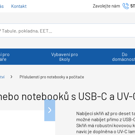
Zavolejte nám
51
ás
Kontakt
í pro
Vybavení pro
Do
áře
školy
domácnost
tví
Příslušenstí pro notebooky a počítače
ů nebo notebooků s USB-C a UV-
Nabíjecí skříň až pro deset t
možné nabíjet přímo z USB-C 
Skříň má robustní kovovou 
navíc je doplněna o UV-C lam