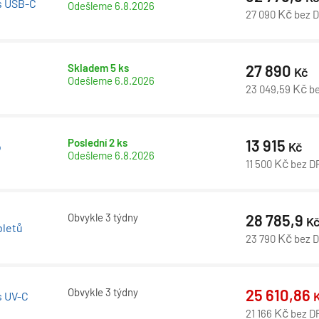
 s USB-C
Odešleme
6.8.2026
Kč
27 090
bez 
Skladem 5 ks
27 890
Kč
Odešleme
6.8.2026
Kč
23 049,59
b
Poslední 2 ks
13 915
Kč
o
Odešleme
6.8.2026
Kč
11 500
bez D
Obvykle 3 týdny
28 785,9
K
bletů
Kč
23 790
bez 
Obvykle 3 týdny
25 610,86
s UV-C
Kč
21 166
bez D