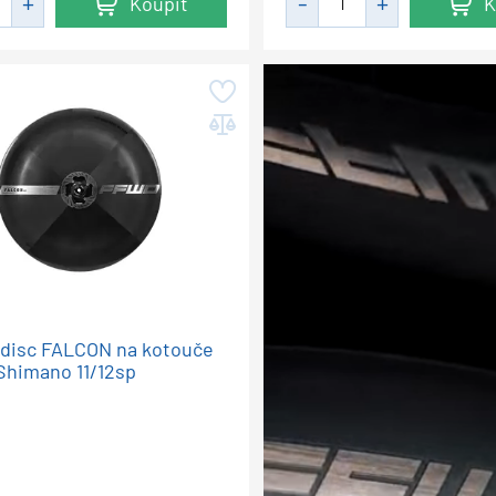
Koupit
K
í disc FALCON na kotouče
,Shimano 11/12sp