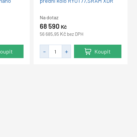
imano
přední kolo RYOT77,SRAM XDR
Na dotaz
68 590
Kč
Kč
56 685,95
bez DPH
oupit
Koupit