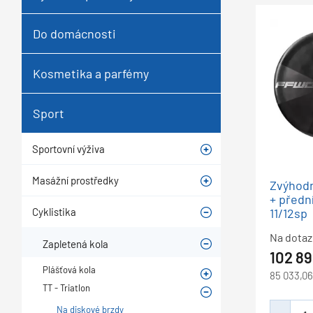
Do domácnosti
Kosmetika a parfémy
Sport
Sportovní výživa
Masážní prostředky
Zvýhodn
+ předn
11/12sp
Cyklistika
Na dotaz
Zapletená kola
102 8
Plášťová kola
85 033,0
TT - Triatlon
Na diskové brzdy