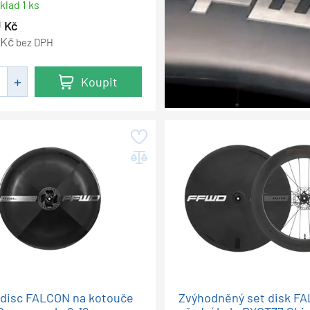
klad 1 ks
0
Kč
Kč
bez DPH
Koupit
í disc FALCON na kotouče
Zvýhodněný set disk F