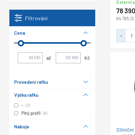
Externí s
78 39
Filtrování
64 785,12
Cena
až
Kč
Provedení ráfku
Výška ráfku
-
(3)
Plný profil
(6)
Náboje
Silničn