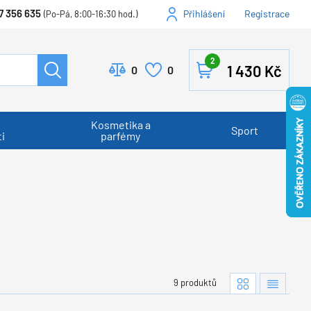
7 356 635
Přihlášení
Registrace
(Po-Pá, 8:00-16:30 hod.)
2
1 430
Kč
0
0
Kosmetika a
Sport
i
parfémy
9 produktů