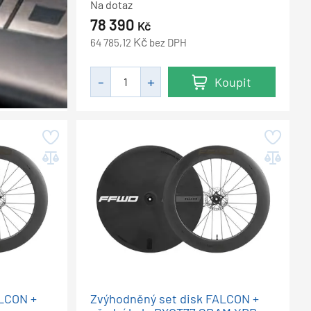
Na dotaz
78 390
Kč
Kč
64 785,12
bez DPH
Koupit
ALCON +
Zvýhodněný set disk FALCON +