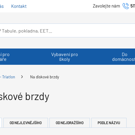
Zavolejte nám
51
ás
Kontakt
í pro
Vybavení pro
Do
áře
školy
domácnost
- Triatlon
Na diskové brzdy
skové brzdy
OD NEJLEVNĚJŠÍHO
OD NEJDRAŽŠÍHO
PODLE NÁZVU