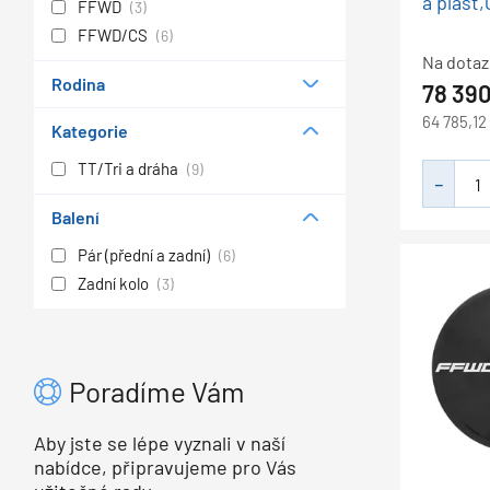
a plášť
FFWD
(3)
FFWD/CS
(6)
Na dotaz
Rodina
78 39
64 785,12
Kategorie
TT/Tri a dráha
(9)
Balení
Pár (přední a zadní)
(6)
Zadní kolo
(3)
Poradíme Vám
Aby jste se lépe vyznali v naší
nabídce, připravujeme pro Vás