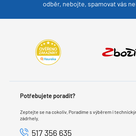
odběr, nebojte, spamovat vás 
Potřebujete poradit?
Zeptejte se na cokoliv. Poradíme s výběrem i technický
zádrhely.
517 356 635