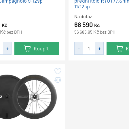
,Campagnolo 9-12sp
přední kolo RYOT77,Sh
11/12sp
Na dotaz
0
68 590
Kč
Kč
Kč
Kč
bez DPH
56 685,95
bez DPH
Koupit
K