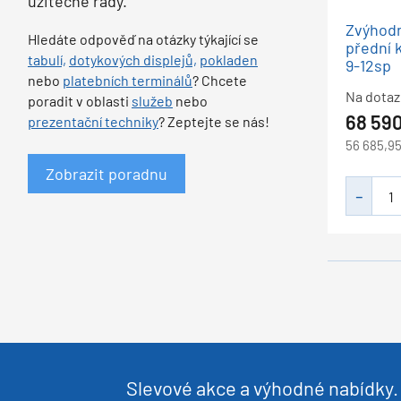
užitečné rady.
Zvýhodn
Hledáte odpověď na otázky týkající se
přední 
tabulí,
dotykových displejů,
pokladen
9-12sp
nebo
platebních terminálů
? Chcete
Na dotaz
poradit v oblasti
služeb
nebo
68 59
prezentační techniky
? Zeptejte se nás!
56 685,9
Zobrazit poradnu
Slevové akce a výhodné nabídky. 