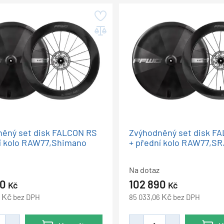
ěný set disk FALCON RS
Zvýhodněný set disk F
í kolo RAW77,Shimano
+ přední kolo RAW77,S
Na dotaz
90
102 890
Kč
Kč
Kč
Kč
6
bez DPH
85 033,06
bez DPH