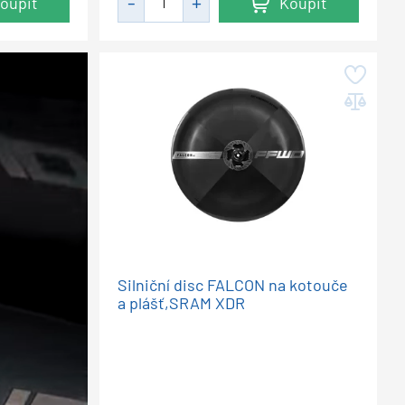
oupit
Koupit
Silniční disc FALCON na kotouče
a plášť,SRAM XDR