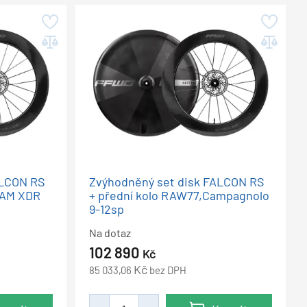
ALCON RS
Zvýhodněný set disk FALCON RS
RAM XDR
+ přední kolo RAW77,Campagnolo
9-12sp
Na dotaz
102 890
Kč
Kč
85 033,06
bez DPH