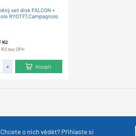
ěný set disk FALCON +
kolo RYOT77,Campagnolo
0
Kč
Kč
5
bez DPH
Koupit
Chcete o nich vědět? Přihlaste si