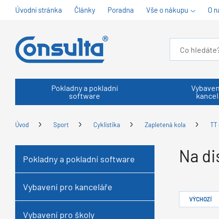
Úvodní stránka
Články
Poradna
Vše o nákupu
O n
Pokladny a pokladní
Vybaven
software
kancel
Úvod
Sport
Cyklistika
Zapletená kola
TT 
Na di
Pokladny a pokladní software
Vybavení pro kanceláře
VÝCHOZÍ
Vybavení pro školy