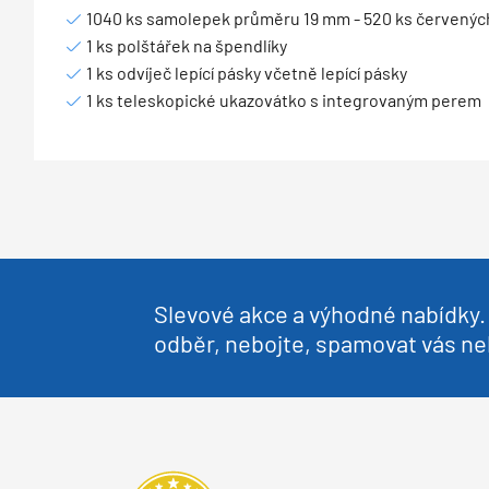
1040 ks samolepek průměru 19 mm - 520 ks červenýc
1 ks polštářek na špendlíky
1 ks odvíječ lepící pásky včetně lepící pásky
1 ks teleskopické ukazovátko s integrovaným perem
Slevové akce a výhodné nabídky. 
odběr, nebojte, spamovat vás 