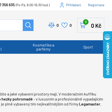
7 356 635
Přihlášení
Registrace
(Po-Pá, 8:00-16:30 hod.)
0
0
Kč
0
0
Kosmetika a
Sport
i
parfémy
šíte a jaké vybavení prostory mají. V moderačním kufříku
o hezky pohromadě
- v luxusním a profesionálně vypadajícím
 je plně vybavený tím nejkvalitnějším od firmy
Legamaster
.