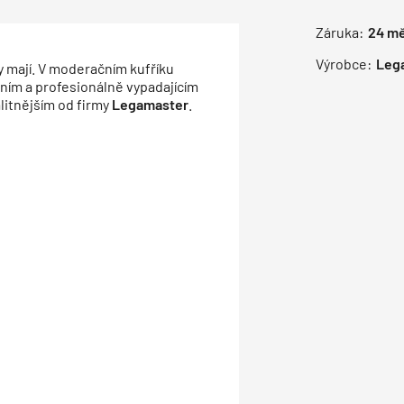
Záruka:
24
mě
Výrobce:
Leg
y mají. V moderačním kufříku
sním a profesionálně vypadajícím
litnějším od firmy
Legamaster
.