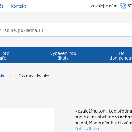
Zavolejte nám
51
ás
Kontakt
í pro
Vybavení pro
Do
áře
školy
domácnost
ule
Moderační kufříky
Nezáleží na tom, kde předná
budete mít sbalené
všechn
balení. Moderační kufřík vám
Zobrazit více