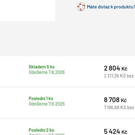
Máte dotaz k produktu?
Skladem 5 ks
2 804
Kč
Odešleme
7.8.2026
Kč
2 317,36
bez
Poslední 1 ks
8 708
Kč
Odešleme
7.8.2026
Kč
7 196,69
bez
Poslední 2 ks
5 424
Kč