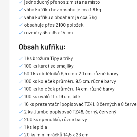
jednoduchý přenos z místa na místo
váha kufříku bez obsahu je cca 1,8 kg
váha kufříku s obsahem je cca 5 kg
obsahuje přes 2100 položek
rozměry 35 x 35 x 14 cm
Obsah kufříku:
1 ks brožura Tipy a triky
100 ks karet se smajlíky
500 ks obdélníků 9,5 cm x 20 cm, různé barvy
100 ks koleček průměru 9,5 cm, různé barvy
100 ks koleček průměru 14 cm, různé barvy
100 ks oválů 11 x 19 cm, bílé
16 ks prezentační popisovač TZ41, 8 černých a 8 červ
2 ks Jumbo popisovač TZ48, černý, červený
200 ks špendlíků, různé barvy
1 ks lepidla
20 ks mini mráčků 14,5 x 23 cm