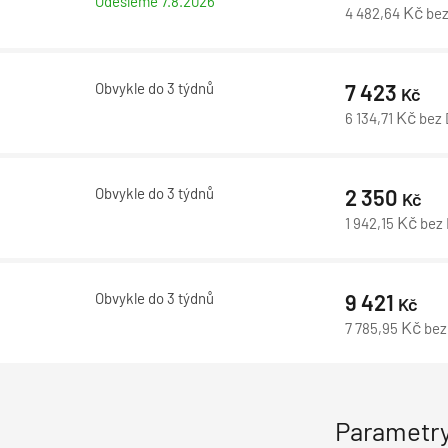
Odešleme
7.8.2026
Kč
4 482,64
be
Obvykle do 3 týdnů
7 423
Kč
Kč
6 134,71
bez
Obvykle do 3 týdnů
2 350
Kč
Kč
1 942,15
bez
Obvykle do 3 týdnů
9 421
Kč
Kč
7 785,95
bez
Parametry