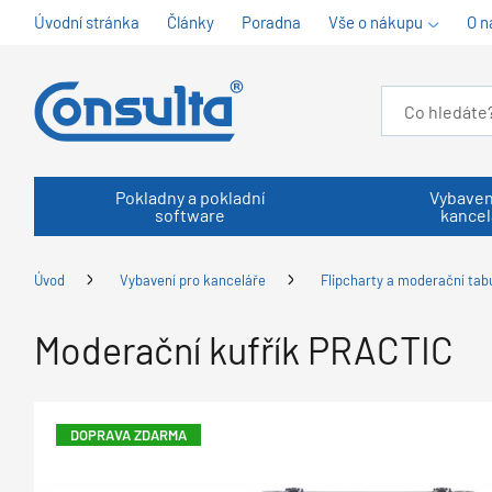
Úvodní stránka
Články
Poradna
Vše o nákupu
O n
Pokladny a pokladní
Vybaven
software
kancel
Úvod
Vybavení pro kanceláře
Flipcharty a moderační tab
Moderační kufřík PRACTIC
DOPRAVA ZDARMA