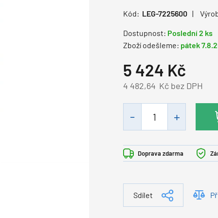
Kód:
LEG-7225600
Výro
Dostupnost:
Poslední 2 ks
Zboží odešleme:
pátek 7.8.
5 424
Kč
4 482,64
Kč bez DPH
Doprava zdarma
Zá
Sdílet
Př