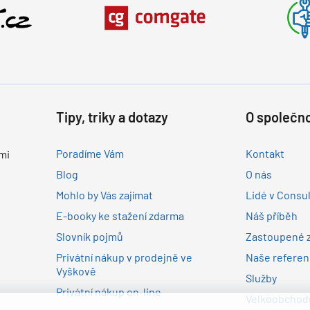
Tipy, triky a dotazy
O společno
Poradíme Vám
Kontakt
mi
Blog
O nás
Mohlo by Vás zajímat
Lidé v Consu
E-booky ke stažení zdarma
Náš příběh
Slovník pojmů
Zastoupené 
Privátní nákup v prodejně ve
Naše refere
Vyškově
Služby
Privátní nákup on-line
Velkoobchodn