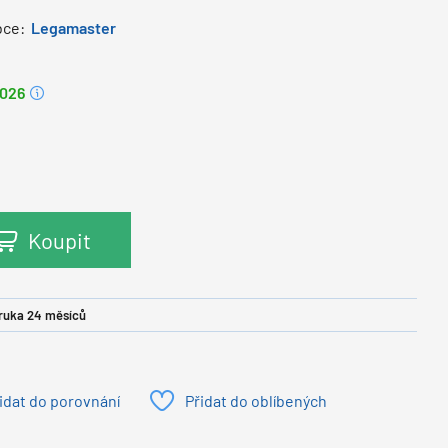
bce:
Legamaster
2026
Koupit
ruka 24 měsíců
idat do porovnání
Přidat do oblíbených