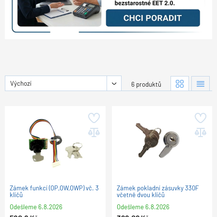
Výchozí
6 produktů
Zámek funkcí (OP,OW,OWP) vč. 3
Zámek pokladní zásuvky 330F
klíčů
včetně dvou klíčů
Odešleme
6.8.2026
Odešleme
6.8.2026