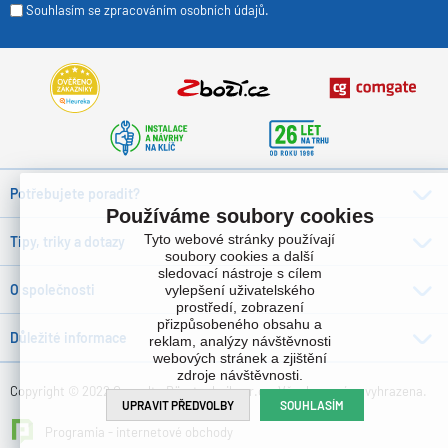
Souhlasím se zpracováním osobních údajů.
Potřebujete poradit?
Používáme soubory cookies
Tyto webové stránky používají
Tipy, triky a dotazy
soubory cookies a další
sledovací nástroje s cílem
O společnosti
vylepšení uživatelského
prostředí, zobrazení
přizpůsobeného obsahu a
Důležité informace
reklam, analýzy návštěvnosti
webových stránek a zjištění
zdroje návštěvnosti.
Copyright © 2022 Consulta Bürotechnik s.r.o. , Všechna práva vyhrazena.
UPRAVIT PŘEDVOLBY
SOUHLASÍM
Programia - internetové obchody