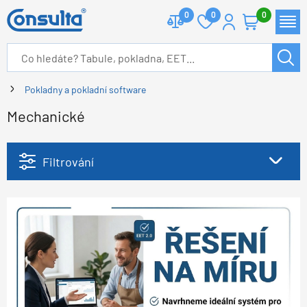
0
0
0
Pokladny a pokladní software
Mechanické
Filtrování