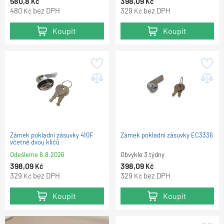
580,8
398,09
Kč
Kč
480
bez DPH
329
bez DPH
Kč
Kč
Koupit
Koupit
Zámek pokladní zásuvky 410F
Zámek pokladní zásuvky EC3336
včetně dvou klíčů
Odešleme
6.8.2026
Obvykle 3 týdny
398,09
398,09
Kč
Kč
329
bez DPH
329
bez DPH
Kč
Kč
Koupit
Koupit