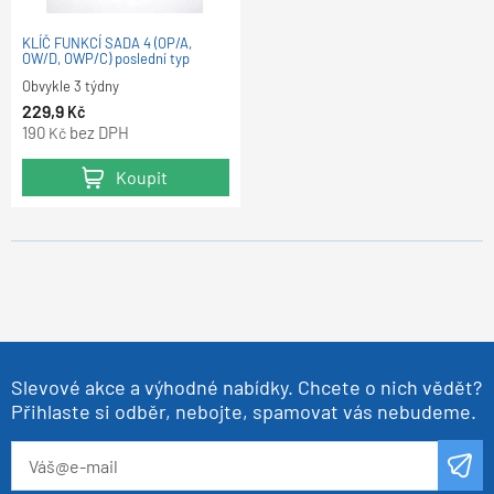
KLÍČ FUNKCÍ SADA 4 (OP/A,
OW/D, OWP/C) poslední typ
Obvykle 3 týdny
229,9
Kč
190
bez DPH
Kč
Koupit
Slevové akce a výhodné nabídky. Chcete o nich vědět?
Přihlaste si odběr, nebojte, spamovat vás nebudeme.