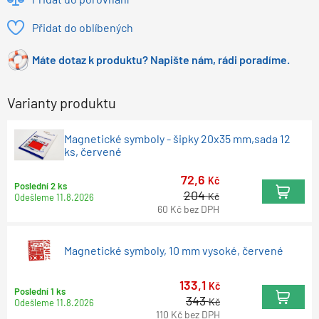
Přidat do oblíbených
Máte dotaz k produktu? Napište nám, rádi poradíme.
Varianty produktu
Magnetické symboly - šipky 20x35 mm,sada 12
ks, červené
72,6
Kč
Poslední 2 ks
204
Kč
Odešleme
11.8.2026
60
Kč
bez DPH
Magnetické symboly, 10 mm vysoké, červené
133,1
Kč
Poslední 1 ks
343
Kč
Odešleme
11.8.2026
110
Kč
bez DPH