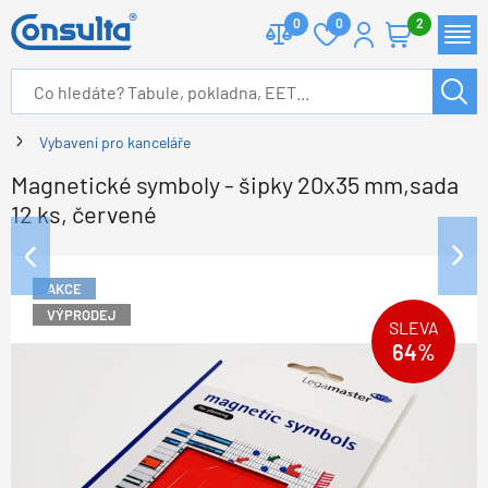
0
0
2
Vybavení pro kanceláře
Magnetické symboly - šipky 20x35 mm,sada
12 ks, červené
AKCE
VÝPRODEJ
SLEVA
64%