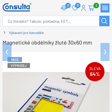
0
0
2
Vybavení pro kanceláře
Magnetické obdélníky žluté 30x60 mm
AKCE
VÝPRODEJ
SLEVA
64%