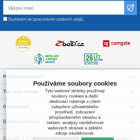
Souhlasím se zpracováním osobních údajů.
Potřebujete poradit?
Používáme soubory cookies
Tyto webové stránky používají
Tipy, triky a dotazy
soubory cookies a další
sledovací nástroje s cílem
O společnosti
vylepšení uživatelského
prostředí, zobrazení
přizpůsobeného obsahu a
Důležité informace
reklam, analýzy návštěvnosti
webových stránek a zjištění
zdroje návštěvnosti.
Copyright © 2022 Consulta Bürotechnik s.r.o. , Všechna práva vyhrazena.