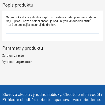
Popis produktu
Magnetické drážky vhodné např. pro rastrové nebo plánovací tabule.
Mají C profil. Každé balení obsahuje sadu bílých vkládacích štítků,
které se popisují a zasunují do drážek.
Parametry produktu
Záruka:
24
měs.
Výrobce:
Legamaster
Slevové akce a výhodné nabídky. Chcete o nich vědět?
Přihlaste si odběr, nebojte, spamovat vás nebudeme.