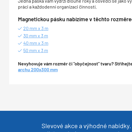
Jedna páska vám vydrží dlouhé roky a osvědčí se jako v
práci a každodenní organizaci činností.
Magnetickou pásku nabízíme v těchto rozměre
20 mm x 3 m
30 mm x 3 m
40 mm x 3 m
50 mm x 3 m
Nevyhovuje vám rozměr či "obyčejnost" tvaru? Stříhejte
archu 200x300 mm
Slevové akce a výhodné nabídky. 