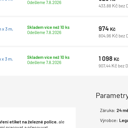
Odešleme
7.8.2026
Kč
433,88
bez 
Skladem více než 10 ks
974
Kč
 x 3 m,
Odešleme
7.8.2026
Kč
804,96
bez 
Skladem více než 10 ks
1 098
Kč
 x 3 m,
Odešleme
7.8.2026
Kč
907,44
bez 
Parametry
Záruka:
24
mě
Výrobce:
Leg
ření etiket na železné police
, ale
cemi pracovat a přesouvat