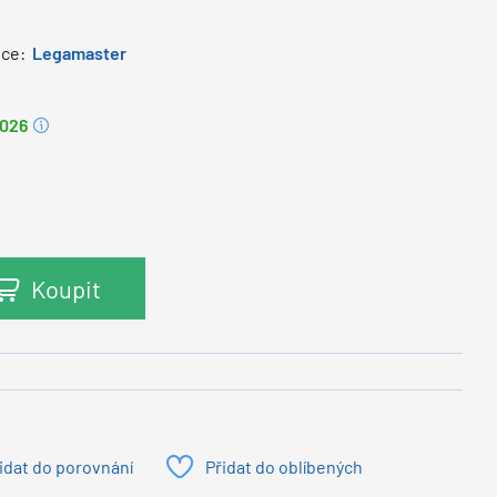
ce:
Legamaster
2026
Koupit
idat do porovnání
Přidat do oblíbených