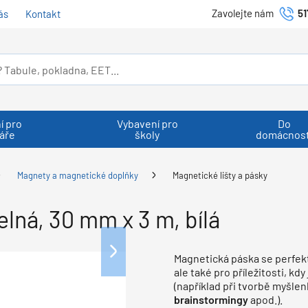
Zavolejte nám
51
ás
Kontakt
í pro
Vybavení pro
Do
áře
školy
domácnost
Magnety a magnetické doplňky
Magnetické lišty a pásky
lná, 30 mm x 3 m, bílá
Magnetická páska se perfek
ale také pro příležitosti, k
(například při tvorbě myšl
brainstormingy
apod.).