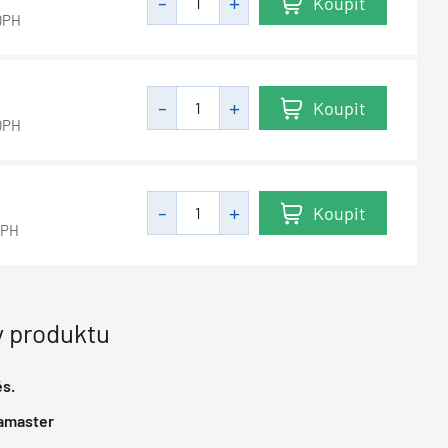
Koupit
DPH
Koupit
DPH
Koupit
DPH
 produktu
s.
amaster