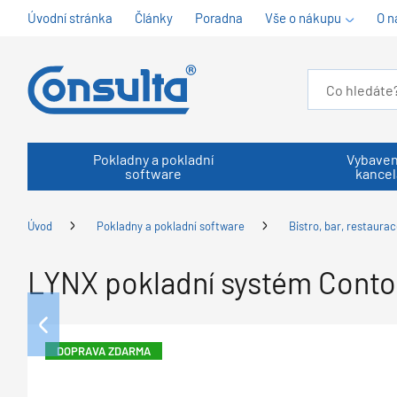
Úvodní stránka
Články
Poradna
Vše o nákupu
O n
Pokladny a pokladní
Vybaven
software
kancel
Úvod
Pokladny a pokladní software
Bistro, bar, restaurac
LYNX pokladní systém Conto 
DOPRAVA ZDARMA