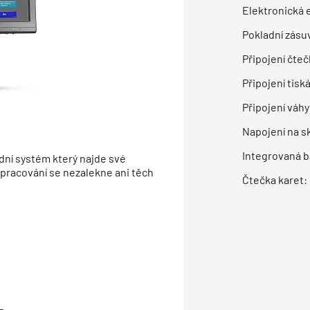
Elektronická 
Pokladní zásu
Připojení čte
Připojení tisk
Připojení váhy
Napojení na s
Integrovaná b
adní systém který najde své
 zpracování se nezalekne ani těch
Čtečka karet:
ů
h