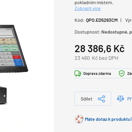
pokladním místem.
Zobrazit více
Kód:
QPO.ED5263CM
Vý
Dostupnost:
Nedostupné, p
28 386,6
Kč
23 460
Kč bez DPH
Doprava zdarma
Zá
Sdílet
Př
Máte dotaz k produktu?