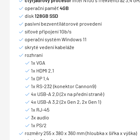
čtyřjádrový procesor
Intel N100 s frekvencí až 3.4 GH
operační paměť
4GB
disk
128GB SSD
pasivní bezventilátorové provedení
síťové připojení 1Gb/s
operační systém Windows 11
skryté vedení kabeláže
rozhraní
1x VGA
1x HDMI 2.1
1x DP 1.4
1x RS-232 (konektor Cannon9)
4x USB-A 2.0 (2x na přední straně)
4x USB-A 3.2 (2x Gen 2, 2x Gen 1)
1x RJ-45
3x audio
1x PS/2
rozměry 255 x 380 x 360 mm (hloubka x šířka x výška)