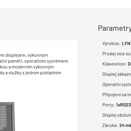
Parametry
Výrobce:
LYN
Prodej více su
vým displejem, výkonným
rační paměti, operačním systémem
Klávesnice:
D
ačkou a moderním výkonným
y a služby s jedním pokladním
Displej zákazn
Operační sys
Připojení na i
Porty:
1xRS23
Displej obsluh
Záruka:
24
mě