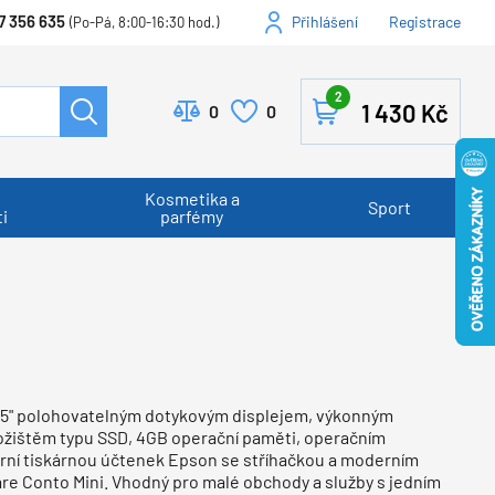
7 356 635
Přihlášení
Registrace
(Po-Pá, 8:00-16:30 hod.)
2
1 430
Kč
0
0
Kosmetika a
Sport
i
parfémy
 15" polohovatelným dotykovým displejem, výkonným
ložištěm typu SSD, 4GB operační paměti, operačním
ní tiskárnou účtenek Epson se stříhačkou a moderním
e Conto Mini. Vhodný pro malé obchody a služby s jedním