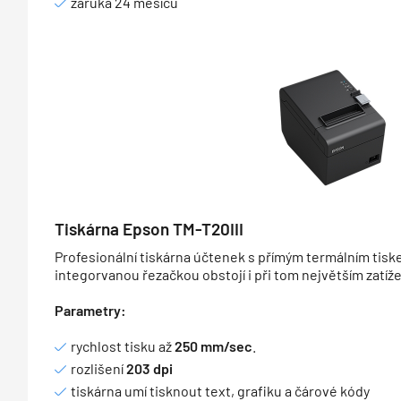
záruka 24 měsíců
Tiskárna Epson TM-T20III
Profesionální tiskárna účtenek s přímým termálním tisk
integorvanou řezačkou obstojí i při tom největším zatíže
Parametry:
rychlost tisku až
250 mm/sec
.
rozlišení
203 dpi
tiskárna umí tisknout text, grafiku a čárové kódy