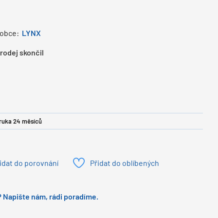
robce:
LYNX
rodej skončil
ruka 24 měsíců
idat do porovnání
Přidat do oblíbených
 Napište nám, rádi poradíme.