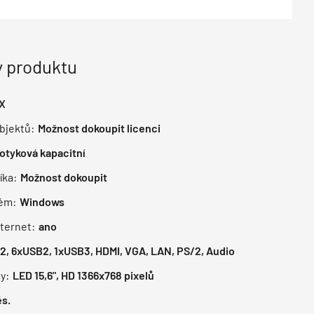
 produktu
X
bjektů:
Možnost dokoupit licenci
otyková kapacitní
íka:
Možnost dokoupit
tém:
Windows
nternet:
ano
2, 6xUSB2, 1xUSB3, HDMI, VGA, LAN, PS/2, Audio
y:
LED 15,6", HD 1366x768 pixelů
s.