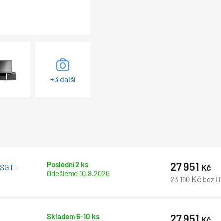
+3 další
Poslední 2 ks
27 951
Kč
 SGT-
Odešleme
10.8.2026
Kč
23 100
bez 
Skladem 6-10 ks
27 951
Kč