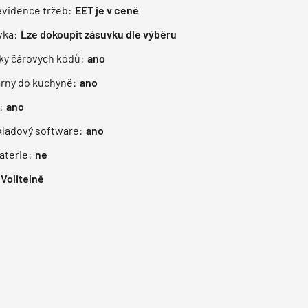
evidence tržeb:
EET je v ceně
vka:
Lze dokoupit zásuvku dle výběru
čky čárových kódů:
ano
árny do kuchyně:
ano
:
ano
kladový software:
ano
aterie:
ne
Volitelně