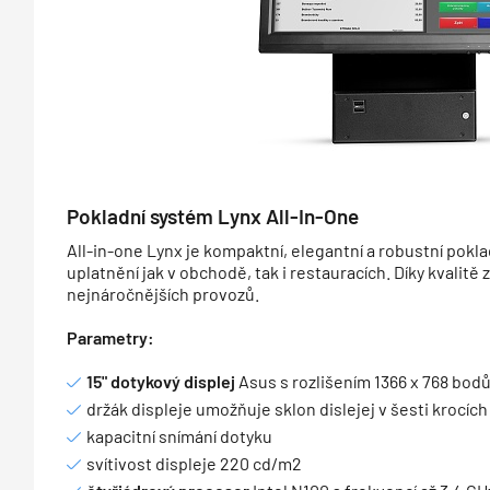
Pokladní systém Lynx All-In-One
All-in-one Lynx je kompaktní, elegantní a robustní pokl
uplatnění jak v obchodě, tak i restauracích. Díky kvalitě
nejnáročnějších provozů.
Parametry:
15" dotykový displej
Asus s rozlišením 1366 x 768 bod
držák displeje umožňuje sklon dislejej v šesti krocíc
kapacitní snímání dotyku
svítivost displeje 220 cd/m2