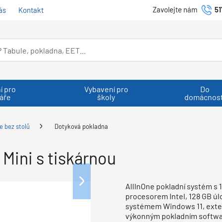
Zavolejte nám
51
ás
Kontakt
í pro
Vybavení pro
Do
áře
školy
domácnost
e bez stolů
Dotyková pokladna
Mini s tiskárnou
AllInOne pokladní systém s
procesorem Intel, 128 GB ú
systémem Windows 11, exter
výkonným pokladním softwar