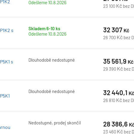
 P1K2
Odešleme
10.8.2026
Kč
23 100
bez 
Skladem 6-10 ks
32 307
Kč
 P1K2 s
Odešleme
10.8.2026
Kč
26 700
bez 
Dlouhodobě nedostupné
35 561,9
Kč
 P5K1 s
Kč
29 390
bez 
Dlouhodobě nedostupné
32 440,1
K
 P5K1
Kč
26 810
bez 
Nedostupné, prodej skončil
28 386,6
K
árnou
Kč
23 460
bez 