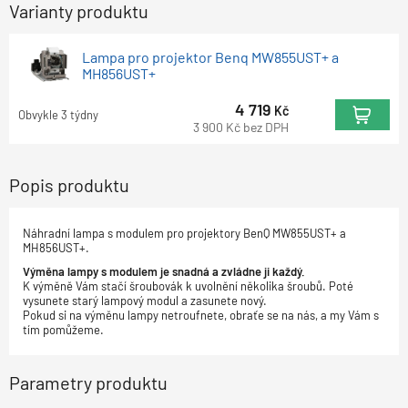
Varianty produktu
Lampa pro projektor Benq MW855UST+ a
MH856UST+
4 719
Kč
Obvykle 3 týdny
3 900
Kč
bez DPH
Popis produktu
Náhradní lampa s modulem pro projektory BenQ MW855UST+ a
MH856UST+.
Výměna lampy s modulem je snadná a zvládne ji každý.
K výměně Vám stačí šroubovák k uvolnění několika šroubů. Poté
vysunete starý lampový modul a zasunete nový.
Pokud si na výměnu lampy netroufnete, obraťe se na nás, a my Vám s
tím pomůžeme.
Parametry produktu