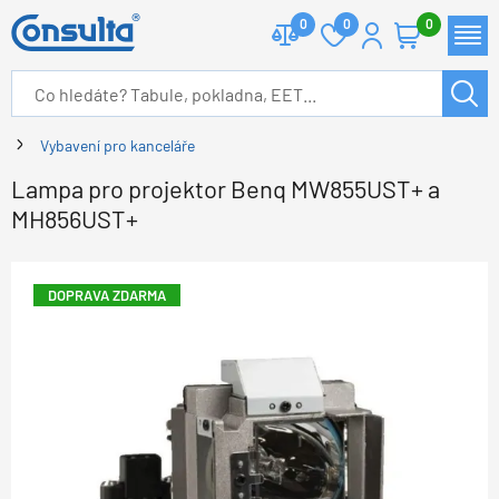
0
0
0
Vybavení pro kanceláře
Lampa pro projektor Benq MW855UST+ a
MH856UST+
DOPRAVA ZDARMA