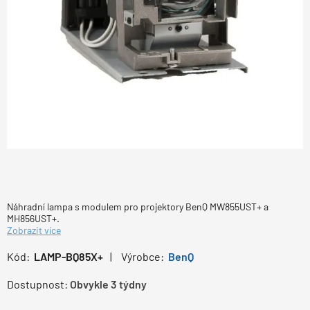
Náhradní lampa s modulem pro projektory BenQ MW855UST+ a
MH856UST+.
Zobrazit více
Kód:
LAMP-BQ85X+
Výrobce:
BenQ
Dostupnost:
Obvykle 3 týdny