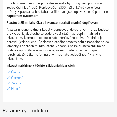
S holandkou firmou Legamaster můžete být při výběru popisovačů
zodpovědní k přírodě. Popisovače TZ100, TZ1 a TZ140 které jsou
určeny k popisu na bílé tabule a flipchart jsou opakovatelně plnitelné
kapilárním systémem
.
Plastová 25 ml lahvička s inkoustem zajistí snadné doplňování
A až vám jednoho dne inkoust v popisovači dojde (a věříme, že budete
překvapeni, jak dlouho to bude trvat), stačí fixu doplnit náhradním
inkoustem. Nemusíte se bát o zašpinění svého oděvu! Doplnění je
opravdu jednoduché. Popisovač otočíte hrotem dolů a nasadíte ho do
lahvičky s náhradním inkoustem. Zásobník se inkoustem zhruba po
hodině naplní. Velkou výhodou je, že nemusíte popisovač nijak
rozebírat. Zkrátka ho jen na chvíli necháte „odpočinout“ v lahvi s
inkoustem.
Inkoust nabízíme v těchto základních barvách:
Černá
Červená
Zelená
Modrá
Parametry produktu