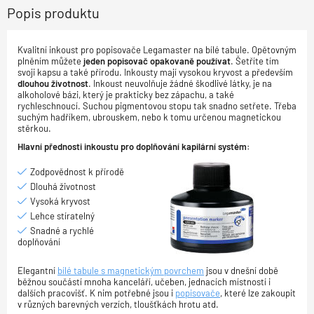
Popis produktu
Kvalitní inkoust pro popisovače Legamaster na bílé tabule. Opětovným
plněním můžete
jeden popisovač opakovaně používat
. Šetříte tím
svoji kapsu a také přírodu. Inkousty mají vysokou kryvost a především
dlouhou životnost
. Inkoust neuvolňuje žádné škodlivé látky, je na
alkoholové bázi, který je prakticky bez zápachu, a také
rychleschnoucí. Suchou pigmentovou stopu tak snadno setřete. Třeba
suchým hadříkem, ubrouskem, nebo k tomu určenou magnetickou
stěrkou.
Hlavní přednosti inkoustu pro doplňování kapilární systém:
Zodpovědnost k přírodě
Dlouhá životnost
Vysoká kryvost
Lehce stíratelný
Snadné a rychlé
doplňování
Elegantní
bílé tabule s magnetickým povrchem
jsou v dnešní době
běžnou součástí mnoha kanceláří, učeben, jednacích místností i
dalších pracovišť. K nim potřebné jsou i
popisovače
, které lze zakoupit
v různých barevných verzích, tloušťkách hrotu atd.