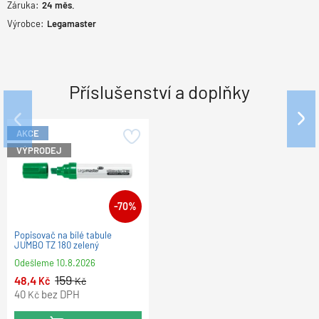
Záruka:
24
měs.
Výrobce:
Legamaster
Příslušenství a doplňky
AKCE
VÝPRODEJ
-70%
Popisovač na bílé tabule TZ 1
Popisovač na bílé tabule TZ 150
Popisovač na bílé tabule
zelený
zelený
JUMBO TZ 180 zelený
Odešleme
10.8.2026
Odešleme
Odešleme
10.8.2026
10.8.2026
159
47
60
48,4
Kč
Kč
Kč
Kč
38,84
49,59
40
bez DPH
bez DPH
bez DPH
Kč
Kč
Kč