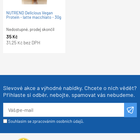
GOLD ostropestřcový olej
GOLD ostropestřcový olej
GOLD sypký plod z ostropestřce
GOLD granulovaný plod z
NUTREND Delicious Vegan
NUTREND Delicious Vegan
250ml
500ml
mariánského 250 g
ostropestřce mariánského 250
Protein - latte macchiato - 5 x
Protein - latte macchiato - 30g
g
30g
Nedostupné, prodej skončil
Nedostupné, prodej skončil
Nedostupné, prodej skončil
Nedostupné, prodej skončil
Nedostupné, prodej skončil
Nedostupné, prodej skončil
155
190
190
199
209
35
Kč
Kč
Kč
Kč
Kč
Kč
138,39
169,64
169,64
177,68
186,61
31,25
bez DPH
bez DPH
bez DPH
bez DPH
bez DPH
bez DPH
Kč
Kč
Kč
Kč
Kč
Kč
Slevové akce a výhodné nabídky. Chcete o nich vědět?
Přihlaste si odběr, nebojte, spamovat vás nebudeme.
Souhlasím se zpracováním osobních údajů.