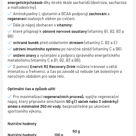
energetických
zásob
díky široké škále sacharidů (dextróza, sacharóza
a maltodextriny).
Aminokyseliny L-glutamin a BCAA podporují
zachování
a
regeneraci
svalových vláken po cvičení.
Dále je nápoj obohacen o
vitamíny
:
které přispívají k
obnově nervové soustavy
(vitaminy B1, B2, B3 a
B6)
ochraně buněk
před oxidativním
stresem
(vitaminy C, B2 a E)
udržení imunitního systému
po náročné zátěži (vitaminy C a B6)
snížení únavy
a vyčerpání a podporu správného energetického
metabolismu (vitaminy C a B1, B2, B3 a B6).
S pomocí
Enervit R2 Recovery Drink
můžete trénovat s větší
intenzitou a frekvencí, a čas po závodě už nebude tak bolestivým a
náročným obdobím pro vaše tělo.
Optimální čas a způsob užití
Pro maximalizaci
regeneračních procesů,
vypijte regenerační
nápoj, který připravíte smícháním
50 g (1 sáček nebo 3 odměrky)
směsi s minimálně 350 ml vody
, bezprostředně po ukončení
sportovního výkonu.
Nutriční hodnoty
50 g
Nutriční hodnoty
100 g