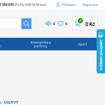
7 356 635
Přihlášení
Registrace
(Po-Pá, 8:00-16:30 hod.)
0
0
Kč
0
0
Kosmetika a
Sport
i
parfémy
e:
ENERVIT