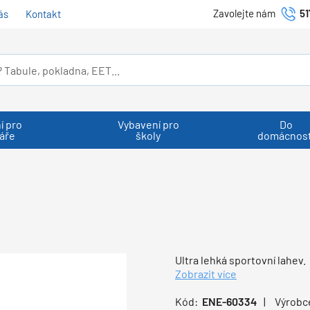
Zavolejte nám
51
ás
Kontakt
í pro
Vybavení pro
Do
áře
školy
domácnost
Ultra lehká sportovní lahev.
Zobrazit více
Kód:
ENE-60334
Výrobc