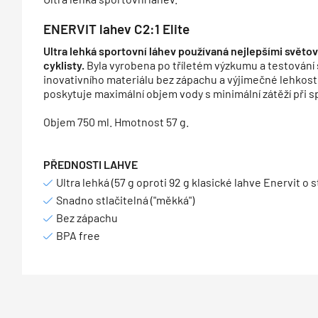
ENERVIT lahev C2:1 Elite
Ultra lehká sportovní láhev používaná nejlepšími svět
cyklisty.
Byla vyrobena po tříletém výzkumu a testování 
inovativního materiálu bez zápachu a výjimečné lehkost
poskytuje maximální objem vody s minimální zátěží při 
Objem 750 ml. Hmotnost 57 g.
PŘEDNOSTI LAHVE
Ultra lehká (57 g oproti 92 g klasické lahve Enervit o
Snadno stlačitelná ("měkká")
Bez zápachu
BPA free