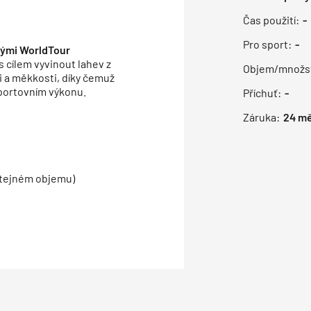
Čas použití:
-
Pro sport:
-
ovými WorldTour
s cílem vyvinout lahev z
Objem/množst
i a měkkosti, díky čemuž
sportovním výkonu.
Příchuť:
-
Záruka:
24
mě
 stejném objemu)