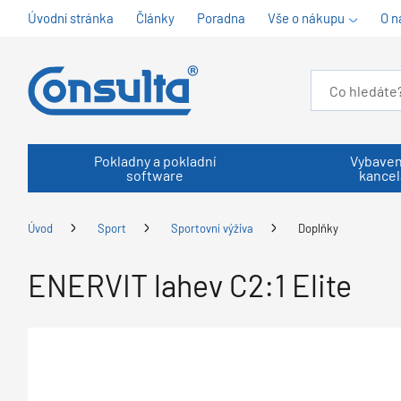
Úvodní stránka
Články
Poradna
Vše o nákupu
O n
Pokladny a pokladní
Vybaven
software
kancel
Úvod
Sport
Sportovní výživa
Doplňky
ENERVIT lahev C2:1 Elite