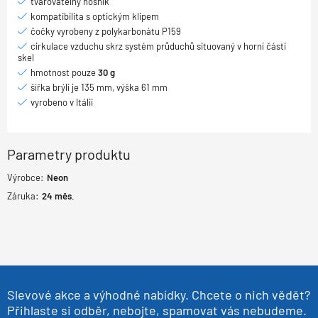
tvarovatelný nosník
kompatibilita s optickým klipem
čočky vyrobeny z polykarbonátu P159
cirkulace vzduchu skrz systém průduchů situovaný v horní části
skel
hmotnost pouze
30 g
šířka brýlí je 135 mm, výška 61 mm
vyrobeno v Itálii
Parametry produktu
Výrobce:
Neon
Záruka:
24
měs.
Slevové akce a výhodné nabídky. Chcete o nich vědět?
Přihlaste si odběr, nebojte, spamovat vás nebudeme.