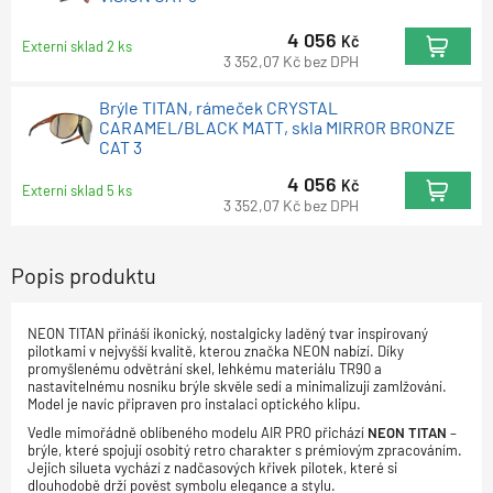
4 056
Kč
Externí sklad 2 ks
3 352,07
Kč
bez DPH
Brýle TITAN, rámeček CRYSTAL
CARAMEL/BLACK MATT, skla MIRROR BRONZE
CAT 3
4 056
Kč
Externí sklad 5 ks
3 352,07
Kč
bez DPH
Popis produktu
NEON TITAN přináší ikonický, nostalgicky laděný tvar inspirovaný
pilotkami v nejvyšší kvalitě, kterou značka NEON nabízí. Díky
promyšlenému odvětrání skel, lehkému materiálu TR90 a
nastavitelnému nosníku brýle skvěle sedí a minimalizují zamlžování.
Model je navíc připraven pro instalaci optického klipu.
Vedle mimořádně oblíbeného modelu AIR PRO přichází
NEON TITAN
–
brýle, které spojují osobitý retro charakter s prémiovým zpracováním.
Jejich silueta vychází z nadčasových křivek pilotek, které si
dlouhodobě drží pověst symbolu elegance a stylu.