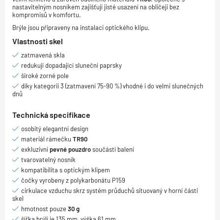
nastavitelným nosníkem zajišťují jisté usazení na obličeji bez
kompromisů v komfortu.
Brýle jsou připraveny na instalaci optického klipu.
Vlastnosti skel
zatmavená skla
redukují dopadající sluneční paprsky
široké zorné pole
díky kategorii 3 (zatmavení 75-90 %) vhodné i do velmi slunečných
dnů
Technická specifikace
osobitý elegantní design
materiál rámečku
TR90
exkluzivní
pevné pouzdro
součástí balení
tvarovatelný nosník
kompatibilita s optickým klipem
čočky vyrobeny z polykarbonátu P159
cirkulace vzduchu skrz systém průduchů situovaný v horní části
skel
hmotnost pouze
30 g
šířka brýlí je 135 mm, výška 61 mm