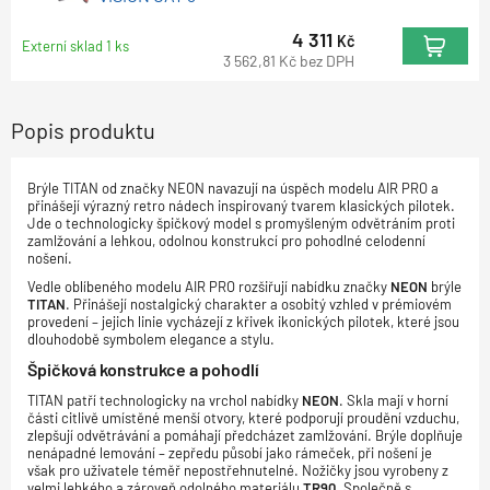
4 311
Kč
Externí sklad 1 ks
3 562,81
Kč
bez DPH
Popis produktu
Brýle TITAN od značky NEON navazují na úspěch modelu AIR PRO a
přinášejí výrazný retro nádech inspirovaný tvarem klasických pilotek.
Jde o technologicky špičkový model s promyšleným odvětráním proti
zamlžování a lehkou, odolnou konstrukcí pro pohodlné celodenní
nošení.
Vedle oblíbeného modelu AIR PRO rozšiřují nabídku značky
NEON
brýle
TITAN
. Přinášejí nostalgický charakter a osobitý vzhled v prémiovém
provedení – jejich linie vycházejí z křivek ikonických pilotek, které jsou
dlouhodobě symbolem elegance a stylu.
Špičková konstrukce a pohodlí
TITAN patří technologicky na vrchol nabídky
NEON
. Skla mají v horní
části citlivě umístěné menší otvory, které podporují proudění vzduchu,
zlepšují odvětrávání a pomáhají předcházet zamlžování. Brýle doplňuje
nenápadné lemování – zepředu působí jako rámeček, při nošení je
však pro uživatele téměř nepostřehnutelné. Nožičky jsou vyrobeny z
velmi lehkého a zároveň odolného materiálu
TR90
. Společně s