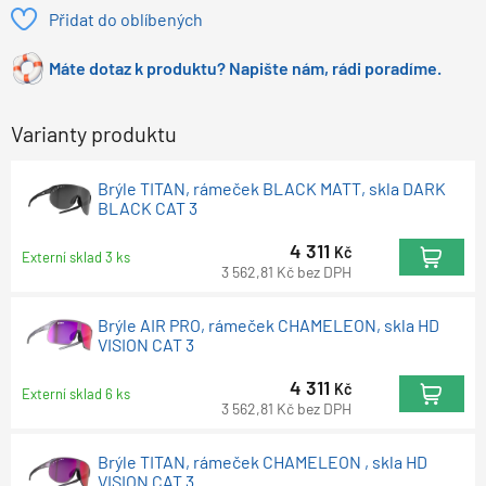
Přidat do oblíbených
Máte dotaz k produktu? Napište nám, rádi poradíme.
Varianty produktu
Brýle TITAN, rámeček BLACK MATT, skla DARK
BLACK CAT 3
4 311
Kč
Externí sklad 3 ks
3 562,81
Kč
bez DPH
Brýle AIR PRO, rámeček CHAMELEON, skla HD
VISION CAT 3
4 311
Kč
Externí sklad 6 ks
3 562,81
Kč
bez DPH
Brýle TITAN, rámeček CHAMELEON , skla HD
VISION CAT 3