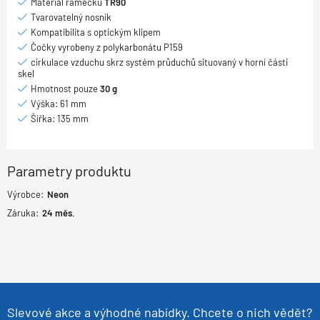
Materiál rámečku
TR90
Tvarovatelný nosník
Kompatibilita s optickým klipem
Čočky vyrobeny z polykarbonátu P159
cirkulace vzduchu skrz systém průduchů situovaný v horní části
skel
Hmotnost pouze
30 g
Výška: 61 mm
Šířka: 135 mm
Parametry produktu
Výrobce:
Neon
Záruka:
24
měs.
Slevové akce a výhodné nabídky. Chcete o nich vědět?