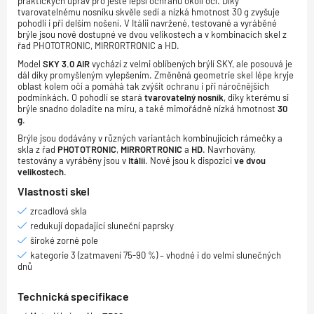
praktických úprav pro ještě lepší ochranu okolí očí. Díky
tvarovatelnému nosníku skvěle sedí a nízká hmotnost 30 g zvyšuje
pohodlí i při delším nošení. V Itálii navržené, testované a vyráběné
brýle jsou nově dostupné ve dvou velikostech a v kombinacích skel z
řad PHOTOTRONIC, MIRRORTRONIC a HD.
Model
SKY 3.0 AIR
vychází z velmi oblíbených brýlí SKY, ale posouvá je
dál díky promyšleným vylepšením. Změněná geometrie skel lépe kryje
oblast kolem očí a pomáhá tak zvýšit ochranu i při náročnějších
podmínkách. O pohodlí se stará
tvarovatelný nosník
, díky kterému si
brýle snadno doladíte na míru, a také mimořádně nízká hmotnost
30
g
.
Brýle jsou dodávány v různých variantách kombinujících rámečky a
skla z řad
PHOTOTRONIC
,
MIRRORTRONIC
a
HD
. Navrhovány,
testovány a vyráběny jsou v
Itálii
. Nově jsou k dispozici
ve dvou
velikostech
.
Vlastnosti skel
zrcadlová skla
redukují dopadající sluneční paprsky
široké zorné pole
kategorie 3 (zatmavení 75-90 %) – vhodné i do velmi slunečných
dnů
Technická specifikace