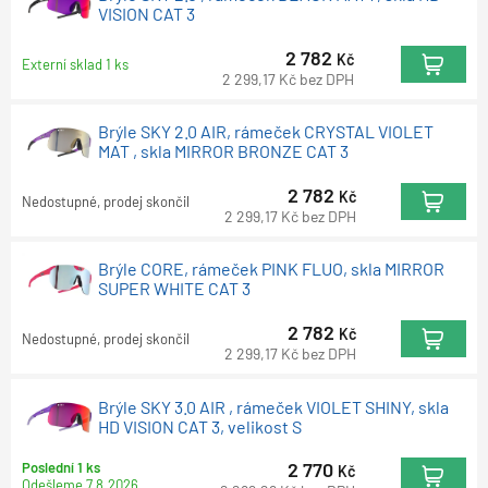
VISION CAT 3
2 782
Kč
Externí sklad 1 ks
2 299,17
Kč
bez DPH
Brýle SKY 2.0 AIR, rámeček CRYSTAL VIOLET
MAT , skla MIRROR BRONZE CAT 3
2 782
Kč
Nedostupné, prodej skončil
2 299,17
Kč
bez DPH
Brýle CORE, rámeček PINK FLUO, skla MIRROR
SUPER WHITE CAT 3
2 782
Kč
Nedostupné, prodej skončil
2 299,17
Kč
bez DPH
Brýle SKY 3.0 AIR , rámeček VIOLET SHINY, skla
HD VISION CAT 3, velikost S
2 770
Poslední 1 ks
Kč
Odešleme
7.8.2026