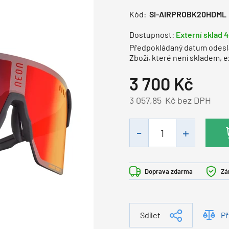
Kód:
SI-AIRPROBK20HDML
Dostupnost:
Externí sklad 4
Předpokládaný datum odesl
Zboží, které není skladem, 
3 700
Kč
3 057,85
Kč bez DPH
Doprava zdarma
Zá
Sdílet
Př