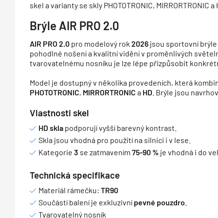
skel a varianty se skly PHOTOTRONIC, MIRRORTRONIC a 
Brýle AIR PRO 2.0
AIR PRO 2.0
pro modelový rok
2026
jsou sportovní brýl
pohodlné nošení a kvalitní vidění v proměnlivých světe
tvarovatelnému nosníku je lze lépe přizpůsobit konkrétn
Model je dostupný v několika provedeních, která kombinu
PHOTOTRONIC
,
MIRRORTRONIC
a
HD
. Brýle jsou navrho
Vlastnosti skel
HD skla
podporují vyšší barevný kontrast.
Skla jsou vhodná pro použití na silnici i v lese.
Kategorie
3
se zatmavením
75-90 %
je vhodná i do ve
Technická specifikace
Materiál rámečku:
TR90
Součástí balení je exkluzivní
pevné pouzdro
.
Tvarovatelný nosník