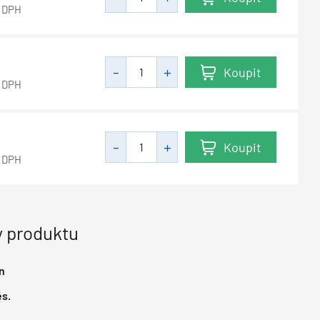
 DPH
Koupit
 DPH
Koupit
 DPH
 produktu
n
s.