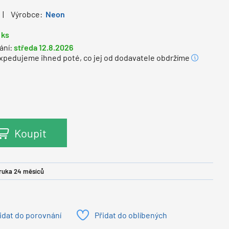
Výrobce:
Neon
 ks
ání:
středa 12.8.2026
expedujeme ihned poté, co jej od dodavatele obdržíme
Koupit
ruka 24 měsíců
idat do porovnání
Přidat do oblíbených