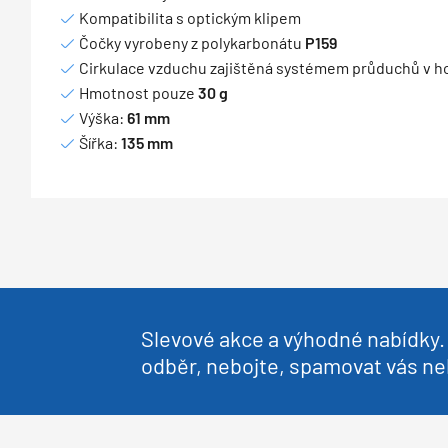
Kompatibilita s optickým klipem
Čočky vyrobeny z polykarbonátu
P159
Cirkulace vzduchu zajištěná systémem průduchů v hor
Hmotnost pouze
30 g
Výška:
61 mm
Šířka:
135 mm
Slevové akce a výhodné nabídky. 
odběr, nebojte, spamovat vás 