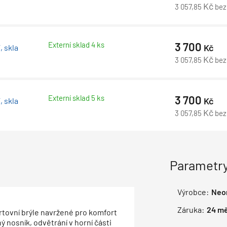
Kč
3 057,85
bez
Externí sklad 4 ks
3 700
Kč
 skla
Kč
3 057,85
bez
Externí sklad 5 ks
3 700
Kč
 skla
Kč
3 057,85
bez
Parametry
Výrobce:
Neo
Záruka:
24
mě
rtovní brýle navržené pro komfort
 nosník, odvětrání v horní části