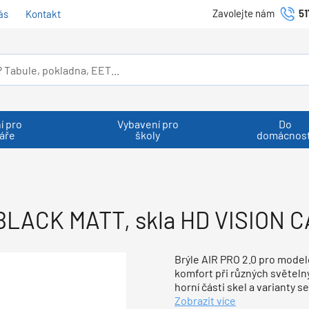
Zavolejte nám
51
ás
Kontakt
í pro
Vybavení pro
Do
áře
školy
domácnost
BLACK MATT, skla HD VISION CA
Brýle AIR PRO 2.0 pro model
komfort při různých světeln
horní části skel a varianty
Zobrazit více