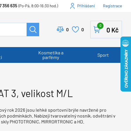
7 356 635
Přihlášení
Registrace
(Po-Pá, 8:00-16:30 hod.)
0
0
Kč
0
0
Kosmetika a
Sport
i
parfémy
T 3, velikost M/L
ový rok 2026 jsou lehké sportovní brýle navržené pro
ých podmínkách. Nabízejí tvarovatelný nosník, odvětrání v
 se skly PHOTOTRONIC, MIRRORTRONIC a HD.