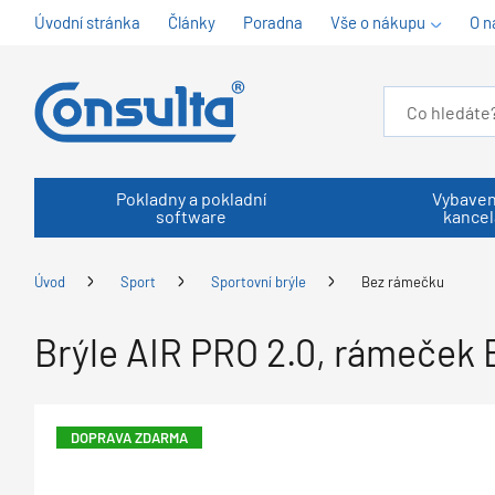
Úvodní stránka
Články
Poradna
Vše o nákupu
O n
Pokladny a pokladní
Vybaven
software
kancel
Úvod
Sport
Sportovní brýle
Bez rámečku
Brýle AIR PRO 2.0, rámeček 
DOPRAVA ZDARMA