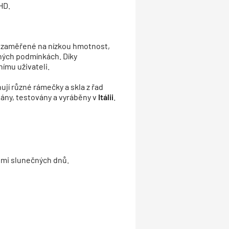
HD.
e zaměřené na nízkou hmotnost,
lných podmínkách. Díky
ímu uživateli.
jí různé rámečky a skla z řad
vány, testovány a vyráběny v
Itálii
.
lmi slunečných dnů.