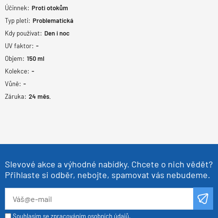
Účinnek:
Proti otokům
Typ pleti:
Problematická
Kdy používat:
Den i noc
UV faktor:
-
Objem:
150
ml
Kolekce:
-
Vůně:
-
Záruka:
24
měs.
Slevové akce a výhodné nabídky. Chcete o nich vědět?
Přihlaste si odběr, nebojte, spamovat vás nebudeme.
Souhlasím se zpracováním osobních údajů.