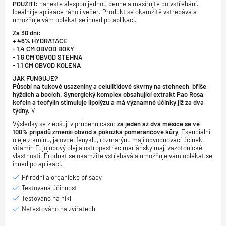
POUŽITÍ:
naneste alespoň jednou denně a masírujte do vstřebání.
Ideální je aplikace ráno i večer. Produkt se okamžitě vstřebává a
umožňuje vám oblékat se ihned po aplikaci.
Za 30 dní:
+ 46% HYDRATACE
- 1,4 CM OBVOD BOKY
- 1,6 CM OBVOD STEHNA
- 1,1 CM OBVOD KOLENA
JAK FUNGUJE?
Působí na tukové usazeniny a celulitidové skvrny na stehnech, břiše,
hýždích a bocích.
Synergický komplex obsahující extrakt Pao Rosa,
kofein a teofylin stimuluje lipolýzu a má významné účinky již za dva
týdny.
V
Výsledky se zlepšují v průběhu času:
za jeden až dva měsíce se ve
100% případů zmenší obvod a pokožka pomerančové kůry.
Esenciální
oleje z kmínu, jalovce, fenyklu, rozmarýnu mají odvodňovací účinek,
vitamín E, jojobový olej a ostropestřec mariánský mají vazotonické
vlastnosti. Produkt se okamžitě vstřebává a umožňuje vám oblékat se
ihned po aplikaci.
Přírodní a organické přísady
Testovaná účinnost
Testováno na nikl
Netestováno na zvířatech