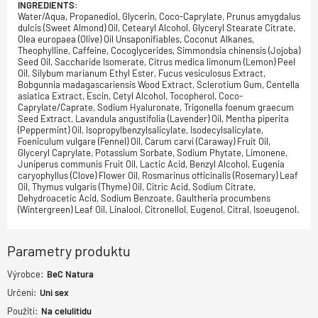
INGREDIENTS:
Water/Aqua, Propanediol, Glycerin, Coco-Caprylate, Prunus amygdalus
dulcis (Sweet Almond) Oil, Cetearyl Alcohol, Glyceryl Stearate Citrate,
Olea europaea (Olive) Oil Unsaponifiables, Coconut Alkanes,
Theophylline, Caffeine, Cocoglycerides, Simmondsia chinensis (Jojoba)
Seed Oil, Saccharide Isomerate, Citrus medica limonum (Lemon) Peel
Oil, Silybum marianum Ethyl Ester, Fucus vesiculosus Extract,
Bobgunnia madagascariensis Wood Extract, Sclerotium Gum, Centella
asiatica Extract, Escin, Cetyl Alcohol, Tocopherol, Coco-
Caprylate/Caprate, Sodium Hyaluronate, Trigonella foenum graecum
Seed Extract, Lavandula angustifolia (Lavender) Oil, Mentha piperita
(Peppermint) Oil, Isopropylbenzylsalicylate, Isodecylsalicylate,
Foeniculum vulgare (Fennel) Oil, Carum carvi (Caraway) Fruit Oil,
Glyceryl Caprylate, Potassium Sorbate, Sodium Phytate, Limonene,
Juniperus communis Fruit Oil, Lactic Acid, Benzyl Alcohol, Eugenia
caryophyllus (Clove) Flower Oil, Rosmarinus officinalis (Rosemary) Leaf
Oil, Thymus vulgaris (Thyme) Oil, Citric Acid, Sodium Citrate,
Dehydroacetic Acid, Sodium Benzoate, Gaultheria procumbens
(Wintergreen) Leaf Oil, Linalool, Citronellol, Eugenol, Citral, Isoeugenol.
Parametry produktu
Výrobce:
BeC Natura
Určení:
Uni sex
Použití:
Na celulitidu