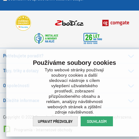
Potřebujete poradit?
Používáme soubory cookies
Tyto webové stránky používají
Tipy, triky a dotazy
soubory cookies a další
sledovací nástroje s cílem
O společnosti
vylepšení uživatelského
prostředí, zobrazení
přizpůsobeného obsahu a
Důležité informace
reklam, analýzy návštěvnosti
webových stránek a zjištění
zdroje návštěvnosti.
Copyright © 2022 Consulta Bürotechnik s.r.o. , Všechna práva vyhrazena.
UPRAVIT PŘEDVOLBY
SOUHLASÍM
Programia - internetové obchody