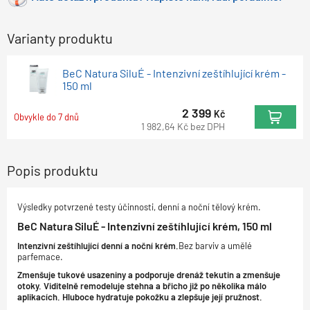
Varianty produktu
BeC Natura SiluÉ - Intenzivní zeštíhlující krém -
150 ml
2 399
Kč
Obvykle do 7 dnů
1 982,64
Kč
bez DPH
Popis produktu
Výsledky potvrzené testy účinnosti, denní a noční tělový krém.
BeC Natura SiluÉ - Intenzivní zeštíhlující krém, 150 ml
Intenzivní zeštíhlující denní a noční krém.
Bez barviv a umělé
parfemace.
Zmenšuje tukové usazeniny a podporuje drenáž tekutin a zmenšuje
otoky. Viditelně remodeluje stehna a břicho již po několika málo
aplikacích. Hluboce hydratuje pokožku a zlepšuje její pružnost.