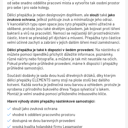
od sebe snadno oddělíte pracovní místa a vytvoříte tak osobní prostor
pro sebe i pro vaše kolegy.
Dělící přepážka je nejen designovým doplňkem, ale
slouží
také
jako
zvuková ochrana
, jelikož pohlcuje zvuk a minimalizuje jeho odraz.
V kancelářích typu open space jsou tyto přepážky velmi užitečné a
oblíbené, protože jsou také skvělým způsobem, jak bojovat proti šíření
bakterií a virů na pracovišti. Nemoci se nejčastěji šíří prostřednictvím
částic, které se přenášejí při dýchání a mluvení. Přepážka tyto částice
velmi účinně zachytí a zabrání v jejich dalším šíření mezi zaměstnanci.
Dělící přepážka je také k dispozici v šedém provedení
. Na nástěnku si
můžete pomocí špendlíků přichytit důležité informace, poznámky,
různé náčrty nebo fotografie, a můžete je tak mít neustále na očích.
Pokud preferujete průhledné provedení, máme k dispozici i přepážky
průhledné samostojící.
Součástí dodávky je sada dvou kusů dřevěných držáků, díky kterým
dělící přepážky ELEMENTS samy stojí na ploše stolů bez dalšího
kotvení. Každá svorka je jedinečná svou barvou a vzhledem, protože je
vyrobena z přírodního bukového dřeva "fagus sylvatica" s lakem.
Montáž je velmi snadná pomocí přiloženého imbusového klíče.
Hlavní výhody stolní přepážky nástěnkové samostojící:
slouží jako zvuková ochrana
vhodné k oddělení pracovního prostoru
dostupná ve dvou barevných provedení
vysoká kvalita holandské firmy Legamaster