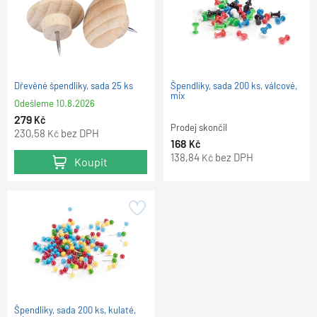
Dřevěné špendlíky, sada 25 ks
Špendlíky, sada 200 ks, válcové,
mix
Odešleme
10.8.2026
279
Kč
Prodej skončil
230,58
bez DPH
Kč
168
Kč
138,84
bez DPH
Kč
Koupit
Špendlíky, sada 200 ks, kulaté,