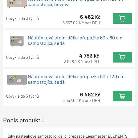
samostojící, béžová
6 482
Kč
Obvykle do 3 týdnů
5 357,02
Kč
bez DPH
Nástěnková stolní dělící přepážka 60 x 80 cm
samostojící, šedá
4 753
Kč
Obvykle do 3 týdnů
3 928,1
Kč
bez DPH
Nástěnková stolní dělící přepážka 60 x 120 cm
samostojící, šedá
6 482
Kč
Obvykle do 3 týdnů
5 357,02
Kč
bez DPH
Popis produktu
Díky nástěnkové samostojící dělící přepážce Legamaster ELEMENTS