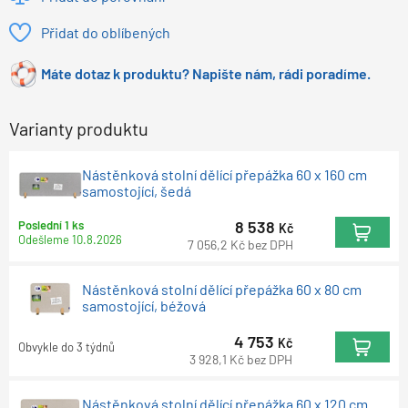
Přidat do oblíbených
Máte dotaz k produktu? Napište nám, rádi poradíme.
Varianty produktu
Nástěnková stolní dělící přepážka 60 x 160 cm
samostojící, šedá
8 538
Poslední 1 ks
Kč
Odešleme
10.8.2026
7 056,2
Kč
bez DPH
Nástěnková stolní dělící přepážka 60 x 80 cm
samostojící, béžová
4 753
Kč
Obvykle do 3 týdnů
3 928,1
Kč
bez DPH
Nástěnková stolní dělící přepážka 60 x 120 cm