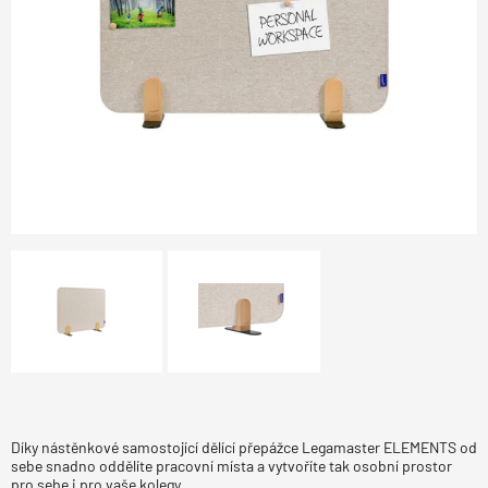
Díky nástěnkové samostojící dělící přepážce Legamaster ELEMENTS od
sebe snadno oddělíte pracovní místa a vytvoříte tak osobní prostor
pro sebe i pro vaše kolegy.