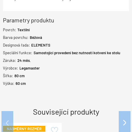
Parametry produktu
Povrch:
Textilní
Barva povrchu:
Béžová
Designová řada:
ELEMENTS
Speciální funkce:
Samostojící provedení bez nutnosti kotvení ke stolu
Záruka:
24
měs.
Výrobce:
Legamaster
Šířka:
80
cm
Výška:
60
cm
Související produkty
NADMĚRNÝ ROZMĚR
NADMĚRNÝ ROZMĚR
NADMĚRNÝ ROZMĚR
NADMĚRNÝ ROZMĚR
NADMĚRNÝ ROZMĚR
NADMĚRNÝ ROZMĚR