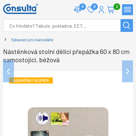
0
0
2
Vybavení pro kanceláře
Nástěnková stolní dělící přepážka 60 x 80 cm
samostojící, béžová
NADMĚRNÝ ROZMĚR